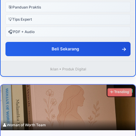
🎯
Panduan Praktis
💡
Tips Expert
🎧
PDF + Audio
→
Beli Sekarang
Iklan • Produk Digital
Download
✨ Trending
👤
Woman of Worth Team