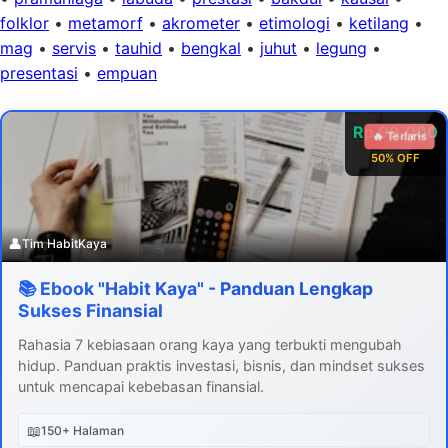
folklor
•
metamorf
•
akrometer
•
etimologi
•
ketilang
•
mag
•
servis
•
tauhid
•
bengkal
•
juhut
•
legung
•
presentasi
•
empuan
Rp 99.000
🔥 Terlaris
50% OFF
👤
Tim HabitKaya
📚 Ebook "Habit Kaya" - Panduan Lengkap
Sukses Finansial
Rahasia 7 kebiasaan orang kaya yang terbukti mengubah
hidup. Panduan praktis investasi, bisnis, dan mindset sukses
untuk mencapai kebebasan finansial.
📖
150+ Halaman