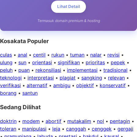
Lihat Detail
Termasuk domain premium & hosting
Kosakata Populer
culas
•
anal
•
centil
•
rukun
•
tuman
•
nalar
•
revisi
•
ulung
•
sun
•
orientasi
•
signifikan
•
prioritas
•
pepek
•
peluh
•
puan
•
rekonsiliasi
•
implementasi
•
tradisional
•
teknologi
•
interpretasi
•
plagiat
•
sangking
•
relevan
•
verifikasi
•
alternatif
•
ambigu
•
objektif
•
konservatif
•
borang
•
santun
Sedang Dilihat
doktrin
•
modem
•
abortif
•
mutakalim
•
nol
•
pentagin
•
toleran
•
manipulasi
•
leja
•
canggah
•
cenggek
•
gergaji
•
pramuniaga
•
labuda
•
prestasi
•
bakdul
•
kausal
•