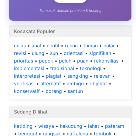
Termasuk domain premium & hosting
Kosakata Populer
culas
•
anal
•
centil
•
rukun
•
tuman
•
nalar
•
revisi
•
ulung
•
sun
•
orientasi
•
signifikan
•
prioritas
•
pepek
•
peluh
•
puan
•
rekonsiliasi
•
implementasi
•
tradisional
•
teknologi
•
interpretasi
•
plagiat
•
sangking
•
relevan
•
verifikasi
•
alternatif
•
ambigu
•
objektif
•
konservatif
•
borang
•
santun
Sedang Dilihat
ketiding
•
wisaya
•
kekudung
•
lahat
•
pateram
•
benggol
•
rangsuk
•
naftalena
•
tombok
•