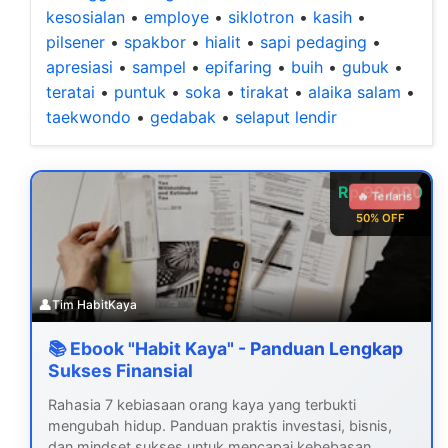
kesosialan
•
employe
•
siklotron
•
kasih
•
pilsener
•
spakbor
•
hialit
•
sapi pedaging
•
apresiasi
•
sampel
•
epifaring
•
buih
•
gubuk
•
teratai
•
puntuk
•
soka
•
tirakat
•
alaika salam
•
taekwondo
•
gedabak
•
selaput lendir
Rp 99.000
🔥 Terlaris
50% OFF
👤
Tim HabitKaya
📚 Ebook "Habit Kaya" - Panduan Lengkap
Sukses Finansial
Rahasia 7 kebiasaan orang kaya yang terbukti
mengubah hidup. Panduan praktis investasi, bisnis,
dan mindset sukses untuk mencapai kebebasan