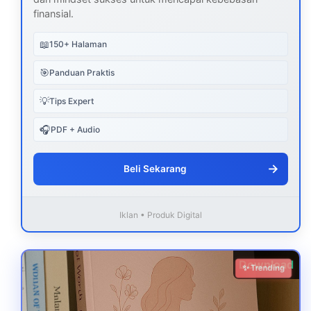
finansial.
📖
150+ Halaman
🎯
Panduan Praktis
💡
Tips Expert
🎧
PDF + Audio
→
Beli Sekarang
Iklan • Produk Digital
Download
✨ Trending