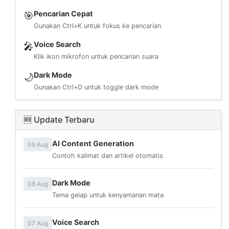
Pencarian Cepat
🎯
Gunakan Ctrl+K untuk fokus ke pencarian
Voice Search
🎤
Klik ikon mikrofon untuk pencarian suara
Dark Mode
🌙
Gunakan Ctrl+D untuk toggle dark mode
🆕 Update Terbaru
AI Content Generation
09 Aug
Contoh kalimat dan artikel otomatis
Dark Mode
08 Aug
Tema gelap untuk kenyamanan mata
Voice Search
07 Aug