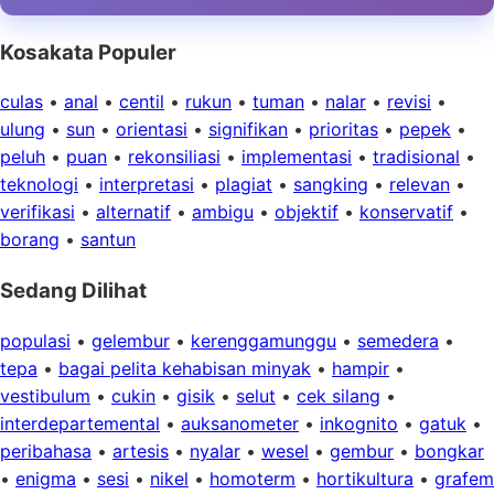
Kosakata Populer
culas
•
anal
•
centil
•
rukun
•
tuman
•
nalar
•
revisi
•
ulung
•
sun
•
orientasi
•
signifikan
•
prioritas
•
pepek
•
peluh
•
puan
•
rekonsiliasi
•
implementasi
•
tradisional
•
teknologi
•
interpretasi
•
plagiat
•
sangking
•
relevan
•
verifikasi
•
alternatif
•
ambigu
•
objektif
•
konservatif
•
borang
•
santun
Sedang Dilihat
populasi
•
gelembur
•
kerenggamunggu
•
semedera
•
tepa
•
bagai pelita kehabisan minyak
•
hampir
•
vestibulum
•
cukin
•
gisik
•
selut
•
cek silang
•
interdepartemental
•
auksanometer
•
inkognito
•
gatuk
•
peribahasa
•
artesis
•
nyalar
•
wesel
•
gembur
•
bongkar
•
enigma
•
sesi
•
nikel
•
homoterm
•
hortikultura
•
grafem