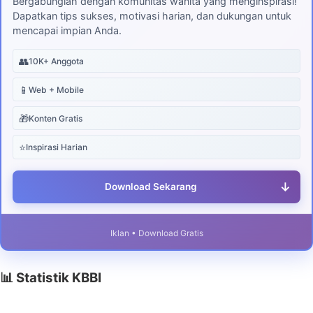
Bergabunglah dengan komunitas wanita yang menginspirasi!
Dapatkan tips sukses, motivasi harian, dan dukungan untuk
mencapai impian Anda.
👥
10K+ Anggota
📱
Web + Mobile
🎁
Konten Gratis
⭐
Inspirasi Harian
↓
Download Sekarang
Iklan • Download Gratis
📊 Statistik KBBI