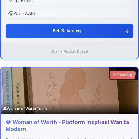
💡
Tips Expert
🎧
PDF + Audio
→
Beli Sekarang
Iklan • Produk Digital
Download
✨ Trending
👤
Woman of Worth Team
💎 Woman of Worth - Platform Inspirasi Wanita
Modern