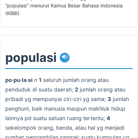
"populasi" menurut Kamus Besar Bahasa Indonesia
(KBBI).
populasi
🔊
po·pu·la·si
n
1
seluruh jumlah orang atau
penduduk di suatu daerah;
2
jumlah orang atau
pribadi yg mempunyai ciri-ciri yg sama;
3
jumlah
penghuni, baik manusia maupun makhluk hidup
lainnya pd suatu satuan ruang tertentu;
4
sekelompok orang, benda, atau hal yg menjadi
sumber pengambilan sampel; suatu kumpulan yg