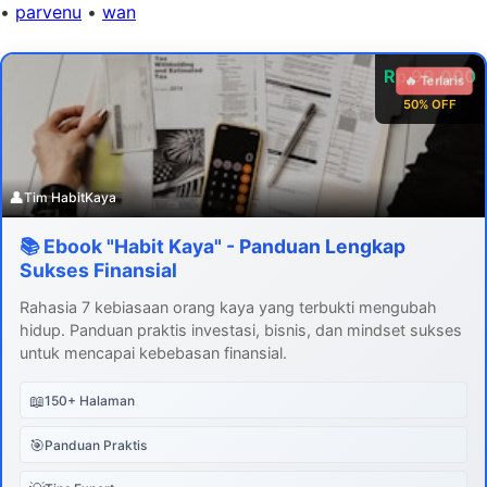
•
parvenu
•
wan
Rp 99.000
🔥 Terlaris
50% OFF
👤
Tim HabitKaya
📚 Ebook "Habit Kaya" - Panduan Lengkap
Sukses Finansial
Rahasia 7 kebiasaan orang kaya yang terbukti mengubah
hidup. Panduan praktis investasi, bisnis, dan mindset sukses
untuk mencapai kebebasan finansial.
📖
150+ Halaman
🎯
Panduan Praktis