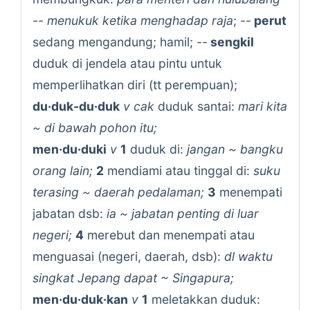
-- menukuk ketika menghadap raja
; --
perut
sedang mengandung; hamil; --
sengkil
duduk di jendela atau pintu untuk
memperlihatkan diri (tt perempuan);
du·duk-du·duk
v cak
duduk santai:
mari kita
~ di bawah pohon itu;
men·du·duki
v
1
duduk di:
jangan ~ bangku
orang lain;
2
mendiami atau tinggal di:
suku
terasing ~ daerah pedalaman;
3
menempati
jabatan dsb:
ia ~ jabatan penting di luar
negeri;
4
merebut dan menempati atau
menguasai (negeri, daerah, dsb):
dl waktu
singkat Jepang dapat ~ Singapura;
men·du·duk·kan
v
1
meletakkan duduk: