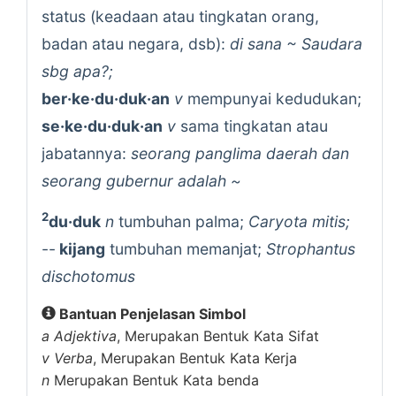
status (keadaan atau tingkatan orang,
badan atau negara, dsb):
di sana ~ Saudara
sbg apa?;
ber·ke·du·duk·an
v
mempunyai kedudukan;
se·ke·du·duk·an
v
sama tingkatan atau
jabatannya:
seorang panglima daerah dan
seorang gubernur adalah ~
2
du·duk
n
tumbuhan palma;
Caryota mitis;
--
kijang
tumbuhan memanjat;
Strophantus
dischotomus
Bantuan Penjelasan Simbol
a
Adjektiva
, Merupakan Bentuk Kata Sifat
v
Verba
, Merupakan Bentuk Kata Kerja
n
Merupakan Bentuk Kata benda