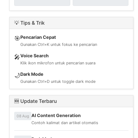
💡 Tips & Trik
Pencarian Cepat
🎯
Gunakan Ctrl+K untuk fokus ke pencarian
Voice Search
🎤
Klik ikon mikrofon untuk pencarian suara
Dark Mode
🌙
Gunakan Ctrl+D untuk toggle dark mode
🆕 Update Terbaru
AI Content Generation
08 Aug
Contoh kalimat dan artikel otomatis