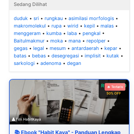
Sedang Dilihat
duduk
•
sri
•
rungkau
•
asimilasi morfologis
•
makromolekul
•
rupa
•
wirid
•
kepil
•
malas
•
menggeram
•
kumba
•
laba
•
pengkal
•
Baitulmakmur
•
moka
•
mana
•
repolper
•
gegas
•
legal
•
mesum
•
antardaerah
•
kepar
•
batas
•
bebas
•
desegregasi
•
implisit
•
kutak
•
sarkologi
•
adenoma
•
degan
Rp 99.000
🔥 Terlaris
50% OFF
👤
Tim HabitKaya
📚 Ebook "Habit Kaya" - Panduan Lengkap