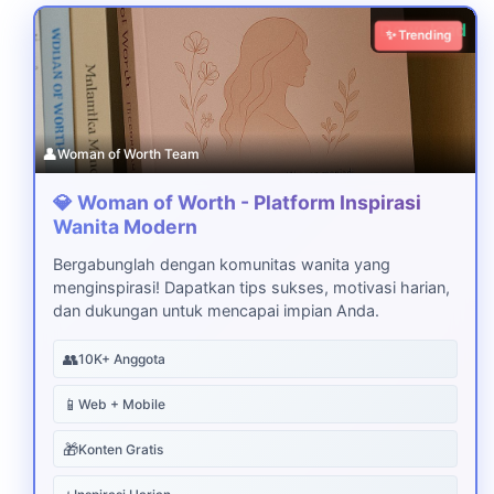
Download
✨ Trending
👤
Woman of Worth Team
💎 Woman of Worth - Platform Inspirasi
Wanita Modern
Bergabunglah dengan komunitas wanita yang
menginspirasi! Dapatkan tips sukses, motivasi harian,
dan dukungan untuk mencapai impian Anda.
👥
10K+ Anggota
📱
Web + Mobile
🎁
Konten Gratis