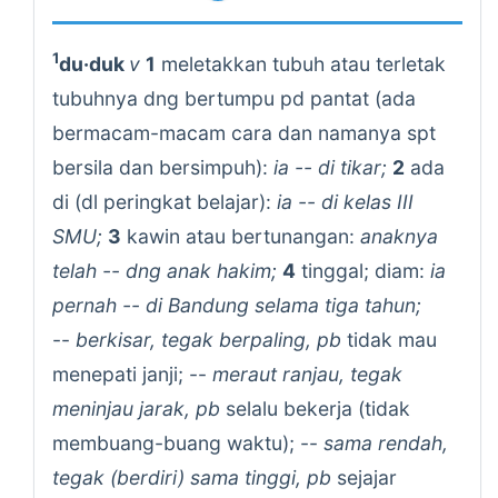
1
du·duk
v
1
meletakkan tubuh atau terletak
tubuhnya dng bertumpu pd pantat (ada
bermacam-macam cara dan namanya spt
bersila dan bersimpuh):
ia -- di tikar;
2
ada
di (dl peringkat belajar):
ia -- di kelas III
SMU;
3
kawin atau bertunangan:
anaknya
telah -- dng anak hakim;
4
tinggal; diam:
ia
pernah -- di Bandung selama tiga tahun;
--
berkisar, tegak berpaling, pb
tidak mau
menepati janji; --
meraut ranjau, tegak
meninjau jarak, pb
selalu bekerja (tidak
membuang-buang waktu); --
sama rendah,
tegak (berdiri) sama tinggi, pb
sejajar