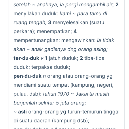
setelah ~ anaknya, ia pergi mengambil air;
2
menyilakan duduk:
kami ~ para tamu di
ruang tengah;
3
menyelesaikan (suatu
perkara); menempatkan;
4
mempertunangkan; mengawinkan:
ia tidak
akan ~ anak gadisnya dng orang asing;
ter·du·duk
v
1
jatuh duduk;
2
tiba-tiba
duduk; terpaksa duduk;
pen·du·duk
n
orang atau orang-orang yg
mendiami suatu tempat (kampung, negeri,
pulau, dsb):
tahun 1970 ~ Jakarta masih
berjumlah sekitar 5 juta orang;
~
asli
orang-orang yg turun-temurun tinggal
di suatu daerah (kampung dsb);