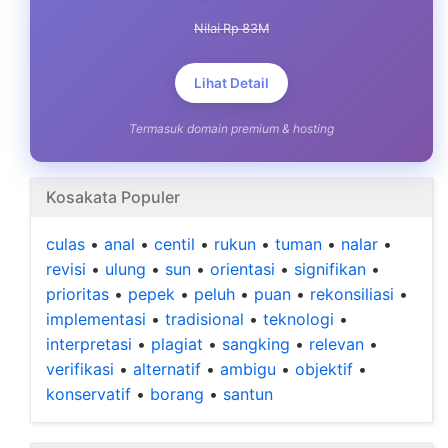
Nilai Rp 83M
Lihat Detail
Termasuk domain premium & hosting
Kosakata Populer
culas
•
anal
•
centil
•
rukun
•
tuman
•
nalar
•
revisi
•
ulung
•
sun
•
orientasi
•
signifikan
•
prioritas
•
pepek
•
peluh
•
puan
•
rekonsiliasi
•
implementasi
•
tradisional
•
teknologi
•
interpretasi
•
plagiat
•
sangking
•
relevan
•
verifikasi
•
alternatif
•
ambigu
•
objektif
•
konservatif
•
borang
•
santun