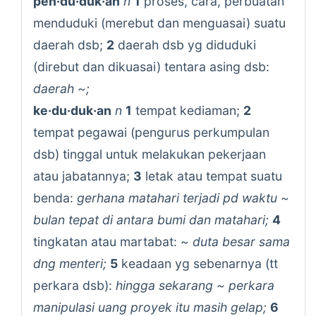
pen·du·duk·an
n
1
proses, cara, perbuatan
menduduki (merebut dan menguasai) suatu
daerah dsb;
2
daerah dsb yg diduduki
(direbut dan dikuasai) tentara asing dsb:
daerah ~;
ke·du·duk·an
n
1
tempat kediaman;
2
tempat pegawai (pengurus perkumpulan
dsb) tinggal untuk melakukan pekerjaan
atau jabatannya;
3
letak atau tempat suatu
benda:
gerhana matahari terjadi pd waktu ~
bulan tepat di antara bumi dan matahari;
4
tingkatan atau martabat: ~
duta besar sama
dng menteri;
5
keadaan yg sebenarnya (tt
perkara dsb):
hingga sekarang ~ perkara
manipulasi uang proyek itu masih gelap;
6