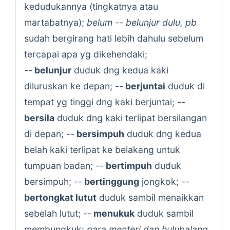
kedudukannya (tingkatnya atau
martabatnya);
belum -- belunjur dulu, pb
sudah bergirang hati lebih dahulu sebelum
tercapai apa yg dikehendaki;
--
belunjur
duduk dng kedua kaki
diluruskan ke depan; --
berjuntai
duduk di
tempat yg tinggi dng kaki berjuntai; --
bersila
duduk dng kaki terlipat bersilangan
di depan; --
bersimpuh
duduk dng kedua
belah kaki terlipat ke belakang untuk
tumpuan badan; --
bertimpuh
duduk
bersimpuh; --
bertinggung
jongkok; --
bertongkat lutut
duduk sambil menaikkan
sebelah lutut; --
menukuk
duduk sambil
membungkuk:
para menteri dan hulubalang