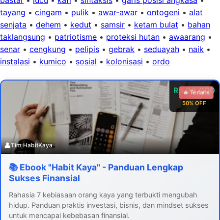
tayang
•
cingam
•
pulik
•
awar-awar
•
ontogeni
•
alat
senjata
•
dehem
•
kedut
•
samsir
•
ketam bulat
•
bahan
taklangsung
•
patriotisme
•
proteksi hutan
•
awaarang
•
senar
•
cengkung
•
pelipis
•
gebrak
•
seduayah
•
naik
•
instalasi
•
kumico
•
sosial
•
kolonisasi
•
ordo
Rp 99.000
🔥 Terlaris
50% OFF
👤
Tim HabitKaya
📚 Ebook "Habit Kaya" - Panduan Lengkap
Sukses Finansial
Rahasia 7 kebiasaan orang kaya yang terbukti mengubah
hidup. Panduan praktis investasi, bisnis, dan mindset sukses
untuk mencapai kebebasan finansial.