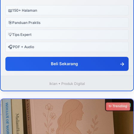
📖
150+ Halaman
🎯
Panduan Praktis
💡
Tips Expert
🎧
PDF + Audio
→
Beli Sekarang
Iklan • Produk Digital
Download
✨ Trending