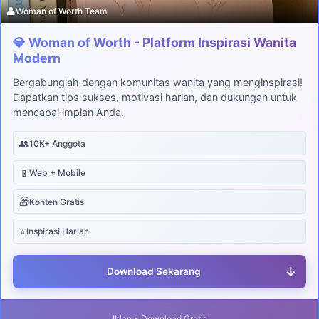
👤
Woman of Worth Team
💎 Woman of Worth - Platform Inspirasi Wanita
Modern
Bergabunglah dengan komunitas wanita yang menginspirasi!
Dapatkan tips sukses, motivasi harian, dan dukungan untuk
mencapai impian Anda.
👥
10K+ Anggota
📱
Web + Mobile
🎁
Konten Gratis
⭐
Inspirasi Harian
↓
Download Sekarang
Iklan • Download Gratis