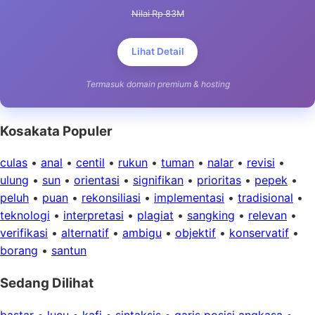
Nilai Rp 83M
Lihat Detail
Termasuk domain premium & hosting
Kosakata Populer
culas
•
anal
•
centil
•
rukun
•
tuman
•
nalar
•
revisi
•
ulung
•
sun
•
orientasi
•
signifikan
•
prioritas
•
pepek
•
peluh
•
puan
•
rekonsiliasi
•
implementasi
•
tradisional
•
teknologi
•
interpretasi
•
plagiat
•
sangking
•
relevan
•
verifikasi
•
alternatif
•
ambigu
•
objektif
•
konservatif
•
borang
•
santun
Sedang Dilihat
bastar
•
lucu
•
kafi
•
sintaksis
•
garis posisi angkasa
•