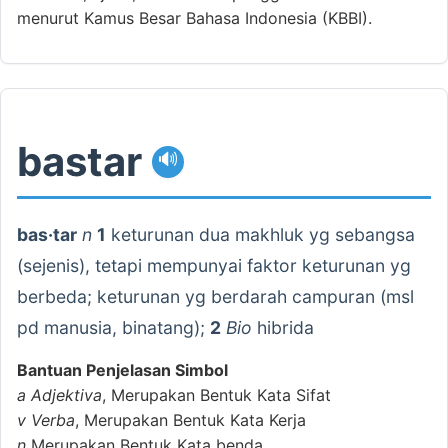
menurut Kamus Besar Bahasa Indonesia (KBBI).
bastar
🔊
bas·tar
n
1
keturunan dua makhluk yg sebangsa
(sejenis), tetapi mempunyai faktor keturunan yg
berbeda; keturunan yg berdarah campuran (msl
pd manusia, binatang);
2
Bio
hibrida
Bantuan Penjelasan Simbol
a
Adjektiva
, Merupakan Bentuk Kata Sifat
v
Verba
, Merupakan Bentuk Kata Kerja
n
Merupakan Bentuk Kata benda