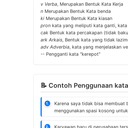
v
Verba
, Merupakan Bentuk Kata Kerja
n
Merupakan Bentuk Kata benda
ki
Merupakan Bentuk Kata kiasan
pron
kata yang meliputi kata ganti, kata
cak
Bentuk kata percakapan (tidak baku
ark
Arkais
, Bentuk kata yang tidak lazi
adv
Adverbia
, kata yang menjelaskan ver
--
Pengganti kata "kerepot"
📝 Contoh Penggunaan kata 
Karena saya tidak bisa membuat b
1.
menggunakan spasi kosong untuk
Karyawan baru di perusahaan ter
2.