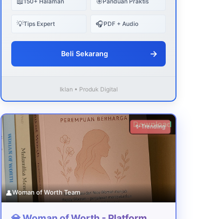
📖
🎯
150+ Halaman
Panduan Praktis
💡
🎧
Tips Expert
PDF + Audio
→
Beli Sekarang
Iklan • Produk Digital
Download
✨ Trending
👤
Woman of Worth Team
💎 Woman of Worth - Platform