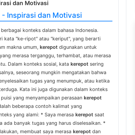
irasi dan Motivasi
- Inspirasi dan Motivasi
 berbagai konteks dalam bahasa Indonesia.
i kata "ke-ripot" atau "keriput", yang berarti
alam makna umum,
kerepot
digunakan untuk
ang merasa terganggu, terhambat, atau merasa
u. Dalam konteks sosial, kata
kerepot
sering
Misalnya, seseorang mungkin mengatakan bahwa
enyelesaikan tugas yang menumpuk, atau ketika
terduga. Kata ini juga digunakan dalam konteks
au puisi yang menyampaikan perasaan
kerepot
adalah beberapa contoh kalimat yang
teks yang alami: * Saya merasa
kerepot
saat
a ada banyak tugas yang harus diselesaikan. *
a lakukan, membuat saya merasa
kerepot
dan