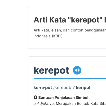
Arti Kata "kerepot"
Arti kata, ejaan, dan contoh penggunaa
Indonesia (KBBI).
kerepot
🔊
ke·re·pot
/kerépot/ ?
keriput
Bantuan Penjelasan Simbol
a
Adjektiva
, Merupakan Bentuk Kata Sif