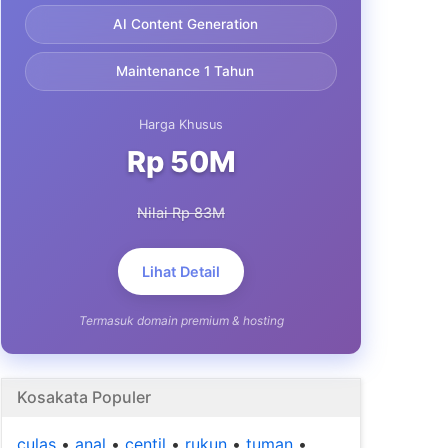
AI Content Generation
Maintenance 1 Tahun
Harga Khusus
Rp 50M
Nilai Rp 83M
Lihat Detail
Termasuk domain premium & hosting
Kosakata Populer
culas
•
anal
•
centil
•
rukun
•
tuman
•