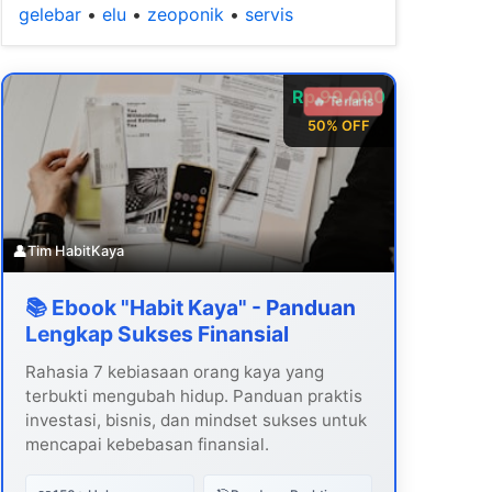
gelebar
•
elu
•
zeoponik
•
servis
Rp 99.000
🔥 Terlaris
50% OFF
👤
Tim HabitKaya
📚 Ebook "Habit Kaya" - Panduan
Lengkap Sukses Finansial
Rahasia 7 kebiasaan orang kaya yang
terbukti mengubah hidup. Panduan praktis
investasi, bisnis, dan mindset sukses untuk
mencapai kebebasan finansial.