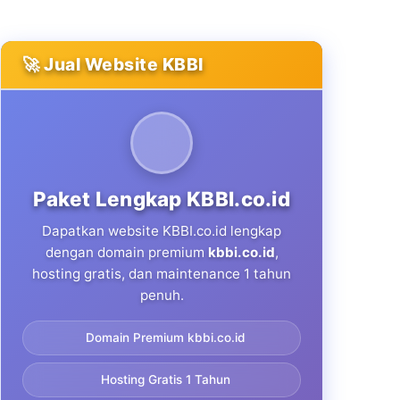
🚀 Jual Website KBBI
Paket Lengkap KBBI.co.id
Dapatkan website KBBI.co.id lengkap
dengan domain premium
kbbi.co.id
,
hosting gratis, dan maintenance 1 tahun
penuh.
Domain Premium kbbi.co.id
Hosting Gratis 1 Tahun