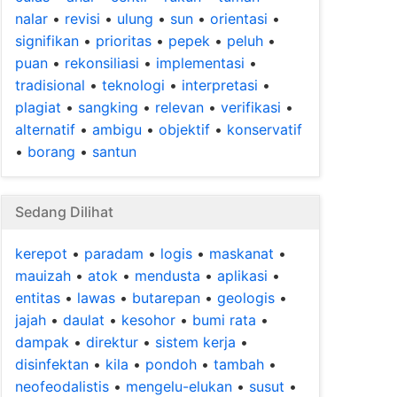
nalar
•
revisi
•
ulung
•
sun
•
orientasi
•
signifikan
•
prioritas
•
pepek
•
peluh
•
puan
•
rekonsiliasi
•
implementasi
•
tradisional
•
teknologi
•
interpretasi
•
plagiat
•
sangking
•
relevan
•
verifikasi
•
alternatif
•
ambigu
•
objektif
•
konservatif
•
borang
•
santun
Sedang Dilihat
kerepot
•
paradam
•
logis
•
maskanat
•
mauizah
•
atok
•
mendusta
•
aplikasi
•
entitas
•
lawas
•
butarepan
•
geologis
•
jajah
•
daulat
•
kesohor
•
bumi rata
•
dampak
•
direktur
•
sistem kerja
•
disinfektan
•
kila
•
pondoh
•
tambah
•
neofeodalistis
•
mengelu-elukan
•
susut
•