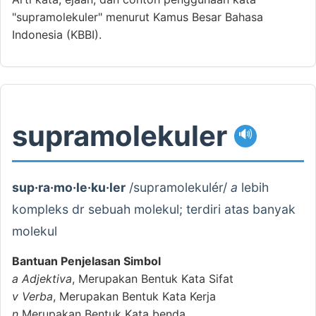
"supramolekuler" menurut Kamus Besar Bahasa
Indonesia (KBBI).
supramolekuler
🔊
sup·ra·mo·le·ku·ler
/supramolekulér/
a
lebih
kompleks dr sebuah molekul; terdiri atas banyak
molekul
Bantuan Penjelasan Simbol
a
Adjektiva
, Merupakan Bentuk Kata Sifat
v
Verba
, Merupakan Bentuk Kata Kerja
n
Merupakan Bentuk Kata benda