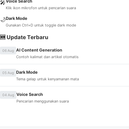
Voice Search
🎤
Klik ikon mikrofon untuk pencarian suara
Dark Mode
🌙
Gunakan Ctrl+D untuk toggle dark mode
🆕 Update Terbaru
AI Content Generation
06 Aug
Contoh kalimat dan artikel otomatis
Dark Mode
05 Aug
Tema gelap untuk kenyamanan mata
Voice Search
04 Aug
Pencarian menggunakan suara