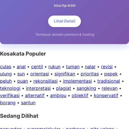
Nilai Rp 83M
Lihat Detail
Termasuk domain premium & hosting
Kosakata Populer
culas
•
anal
•
centil
•
rukun
•
tuman
•
nalar
•
revisi
•
ulung
•
sun
•
orientasi
•
signifikan
•
prioritas
•
pepek
•
peluh
•
puan
•
rekonsiliasi
•
implementasi
•
tradisional
•
teknologi
•
interpretasi
•
plagiat
•
sangking
•
relevan
•
verifikasi
•
alternatif
•
ambigu
•
objektif
•
konservatif
•
borang
•
santun
Sedang Dilihat
pepunden
•
supramolekuler
•
perbawa
•
pita valens
•