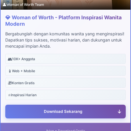
👤
Woman of Worth Team
💎 Woman of Worth - Platform Inspirasi Wanita
Modern
Bergabunglah dengan komunitas wanita yang menginspirasi!
Dapatkan tips sukses, motivasi harian, dan dukungan untuk
mencapai impian Anda.
👥
10K+ Anggota
📱
Web + Mobile
🎁
Konten Gratis
⭐
Inspirasi Harian
↓
Download Sekarang
Iklan • Download Gratis