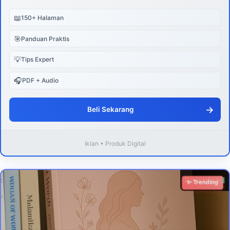
📖
150+ Halaman
🎯
Panduan Praktis
💡
Tips Expert
🎧
PDF + Audio
→
Beli Sekarang
Iklan • Produk Digital
Download
✨ Trending