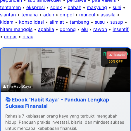
tentamen
•
ekspresi
•
solek
•
babah
•
makyung
•
suni
•
siantan
•
temaha
•
adun
•
ompol
•
muncul
•
asusila
•
kidam
•
konsolidasi
•
alimiat
•
tambang
•
susu
•
susup
•
hitam manggis
•
apabila
•
dorong
•
elu
•
rawon
•
insentif
•
copar
•
ricau
Rp 99.000
🔥 Terlaris
50% OFF
👤
Tim HabitKaya
📚 Ebook "Habit Kaya" - Panduan Lengkap
Sukses Finansial
Rahasia 7 kebiasaan orang kaya yang terbukti mengubah
hidup. Panduan praktis investasi, bisnis, dan mindset sukses
untuk mencapai kebebasan finansial.