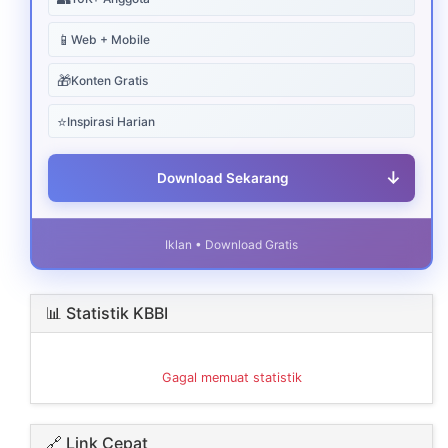
📱
Web + Mobile
🎁
Konten Gratis
⭐
Inspirasi Harian
↓
Download Sekarang
Iklan • Download Gratis
📊 Statistik KBBI
Gagal memuat statistik
🔗 Link Cepat