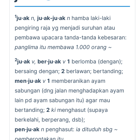
1
ju·ak
n,
ju·ak-ju·ak
n
hamba laki-laki
pengiring raja yg menjadi suruhan atau
pembawa upacara tanda-tanda kebesaran:
panglima itu membawa 1.000 orang ~
2
ju·ak
v,
ber·ju·ak
v
1
berlomba (dengan);
bersaing dengan;
2
berlawan; bertanding;
men·ju·ak
v
1
memberanikan ayam
sabungan (dng jalan menghadapkan ayam
lain pd ayam sabungan itu) agar mau
bertanding;
2
ki
menghasut (supaya
berkelahi, berperang, dsb);
pen·ju·ak
n
penghasut:
ia dituduh sbg ~
pemberontakan itu