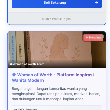
→
Beli Sekarang
Iklan • Produk Digital
Download
✨ Trending
👤
Woman of Worth Team
💎 Woman of Worth - Platform Inspirasi
Wanita Modern
Bergabunglah dengan komunitas wanita yang
menginspirasi! Dapatkan tips sukses, motivasi harian,
dan dukungan untuk mencapai impian Anda.
👥
10K+ Anggota