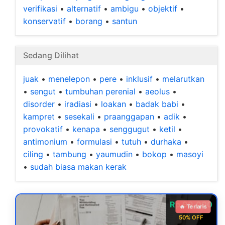
verifikasi
•
alternatif
•
ambigu
•
objektif
•
konservatif
•
borang
•
santun
Sedang Dilihat
juak
•
menelepon
•
pere
•
inklusif
•
melarutkan
•
sengut
•
tumbuhan perenial
•
aeolus
•
disorder
•
iradiasi
•
loakan
•
badak babi
•
kampret
•
sesekali
•
praanggapan
•
adik
•
provokatif
•
kenapa
•
senggugut
•
ketil
•
antimonium
•
formulasi
•
tutuh
•
durhaka
•
ciling
•
tambung
•
yaumudin
•
bokop
•
masoyi
•
sudah biasa makan kerak
Rp 99.000
🔥 Terlaris
50% OFF