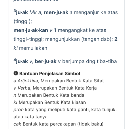
3
ju·ak
Mk a,
men·ju·ak
a
menganjur ke atas
(tinggi);
men·ju·ak·kan
v
1
mengangkat ke atas
tinggi-tinggi; mengunjukkan (tangan dsb);
2
ki
memuliakan
4
ju·ak
v,
ber·ju·ak
v
berjumpa dng tiba-tiba
Bantuan Penjelasan Simbol
a
Adjektiva
, Merupakan Bentuk Kata Sifat
v
Verba
, Merupakan Bentuk Kata Kerja
n
Merupakan Bentuk Kata benda
ki
Merupakan Bentuk Kata kiasan
pron
kata yang meliputi kata ganti, kata tunjuk,
atau kata tanya
cak
Bentuk kata percakapan (tidak baku)