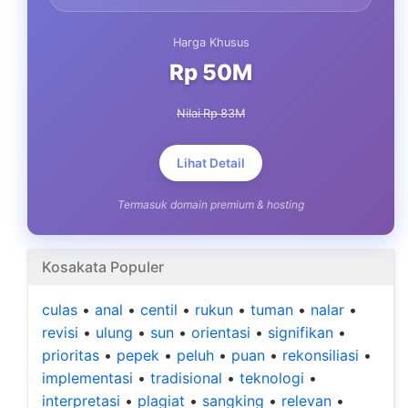
Harga Khusus
Rp 50M
Nilai Rp 83M
Lihat Detail
Termasuk domain premium & hosting
Kosakata Populer
culas
•
anal
•
centil
•
rukun
•
tuman
•
nalar
•
revisi
•
ulung
•
sun
•
orientasi
•
signifikan
•
prioritas
•
pepek
•
peluh
•
puan
•
rekonsiliasi
•
implementasi
•
tradisional
•
teknologi
•
interpretasi
•
plagiat
•
sangking
•
relevan
•