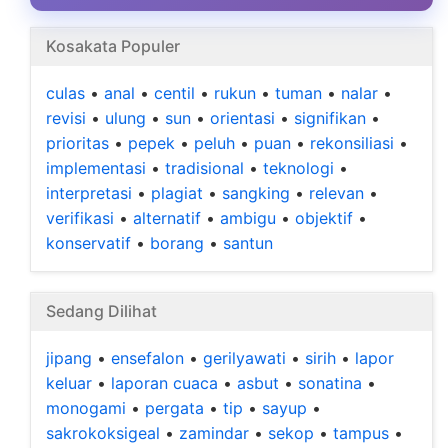
Kosakata Populer
culas
•
anal
•
centil
•
rukun
•
tuman
•
nalar
•
revisi
•
ulung
•
sun
•
orientasi
•
signifikan
•
prioritas
•
pepek
•
peluh
•
puan
•
rekonsiliasi
•
implementasi
•
tradisional
•
teknologi
•
interpretasi
•
plagiat
•
sangking
•
relevan
•
verifikasi
•
alternatif
•
ambigu
•
objektif
•
konservatif
•
borang
•
santun
Sedang Dilihat
jipang
•
ensefalon
•
gerilyawati
•
sirih
•
lapor
keluar
•
laporan cuaca
•
asbut
•
sonatina
•
monogami
•
pergata
•
tip
•
sayup
•
sakrokoksigeal
•
zamindar
•
sekop
•
tampus
•