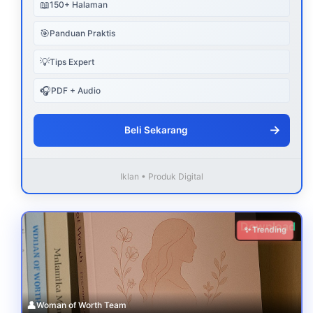
📖
150+ Halaman
🎯
Panduan Praktis
💡
Tips Expert
🎧
PDF + Audio
→
Beli Sekarang
Iklan • Produk Digital
Download
✨ Trending
👤
Woman of Worth Team