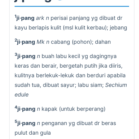
1
ji·pang
ark n
perisai panjang yg dibuat dr
kayu berlapis kulit (msl kulit kerbau); jebang
2
ji·pang
Mk n
cabang (pohon); dahan
3
ji·pang
n
buah labu kecil yg dagingnya
keras dan berair, bergetah putih jika diiris,
kulitnya berlekuk-lekuk dan berduri apabila
sudah tua, dibuat sayur; labu siam;
Sechium
edule
4
ji·pang
n
kapak (untuk berperang)
5
ji·pang
n
penganan yg dibuat dr beras
pulut dan gula