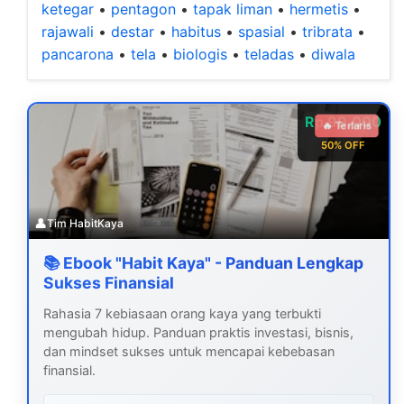
ketegar
•
pentagon
•
tapak liman
•
hermetis
•
rajawali
•
destar
•
habitus
•
spasial
•
tribrata
•
pancarona
•
tela
•
biologis
•
teladas
•
diwala
Rp 99.000
🔥 Terlaris
50% OFF
👤
Tim HabitKaya
📚 Ebook "Habit Kaya" - Panduan Lengkap
Sukses Finansial
Rahasia 7 kebiasaan orang kaya yang terbukti
mengubah hidup. Panduan praktis investasi, bisnis,
dan mindset sukses untuk mencapai kebebasan
finansial.