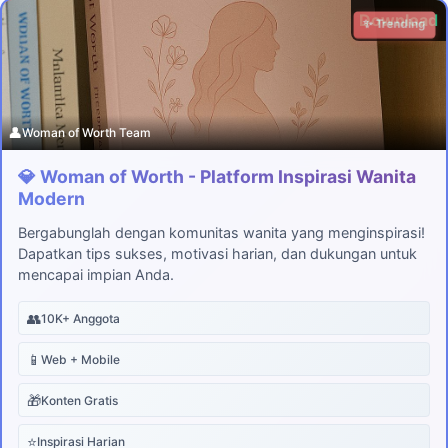
Download
✨ Trending
👤
Woman of Worth Team
💎 Woman of Worth - Platform Inspirasi Wanita
Modern
Bergabunglah dengan komunitas wanita yang menginspirasi!
Dapatkan tips sukses, motivasi harian, dan dukungan untuk
mencapai impian Anda.
👥
10K+ Anggota
📱
Web + Mobile
🎁
Konten Gratis
⭐
Inspirasi Harian