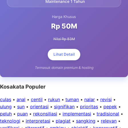
Maintenance 1 Tahun
Harga Khusus
Rp 50M
Nilai Rp 83M
Lihat Detail
Termasuk domain premium & hosting
Kosakata Populer
culas
•
anal
•
centil
•
rukun
•
tuman
•
nalar
•
revisi
•
ulung
•
sun
•
orientasi
•
signifikan
•
prioritas
•
pepek
•
peluh
•
puan
•
rekonsiliasi
•
implementasi
•
tradisional
•
teknologi
•
interpretasi
•
plagiat
•
sangking
•
relevan
•