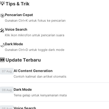
💡 Tips & Trik
Pencarian Cepat
🎯
Gunakan Ctrl+K untuk fokus ke pencarian
Voice Search
🎤
Klik ikon mikrofon untuk pencarian suara
Dark Mode
🌙
Gunakan Ctrl+D untuk toggle dark mode
🆕 Update Terbaru
AI Content Generation
07 Aug
Contoh kalimat dan artikel otomatis
Dark Mode
06 Aug
Tema gelap untuk kenyamanan mata
Voice Search
05 Aug