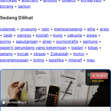
verifikasi
•
alternatif
•
ambigu
•
objektif
•
konservatif
•
borang
•
santun
Sedang Dilihat
celemek
•
gruwung
•
rajin
•
memperselangi
•
elite
•
arsip
•
tajali
•
ganggu
•
kopiah
•
kung
•
vakuola
•
siswa
•
porno
•
saputangan
•
sirep
•
pornografis
•
santung
•
seperti gerundang yang kekeringan
•
badari
•
kibas
•
setang
•
kocak
•
obsesi
•
Zulkaidah
•
motor
•
penghempasan
•
jinjing
•
estetika
•
intensif
•
mau
Rp 99.000
🔥 Terlaris
50% OFF
👤
Tim HabitKaya