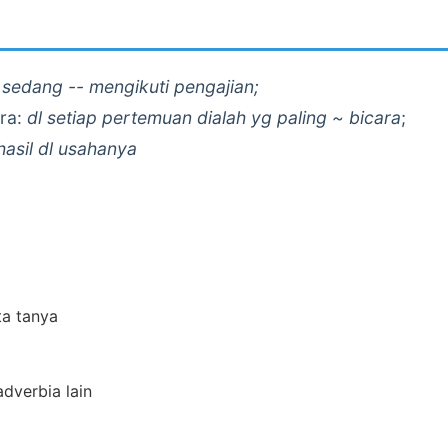
 sedang -- mengikuti pengajian;
ara:
dl setiap pertemuan dialah yg paling ~ bicara
;
hasil dl usahanya
ta tanya
adverbia lain