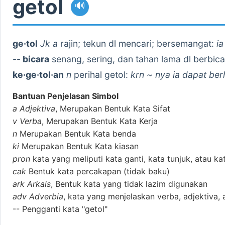
getol
🔊
ge·tol
Jk a
rajin; tekun dl mencari; bersemangat:
ia
--
bicara
senang, sering, dan tahan lama dl berbic
ke·ge·tol·an
n
perihal getol:
krn ~ nya ia dapat ber
Bantuan Penjelasan Simbol
a
Adjektiva
, Merupakan Bentuk Kata Sifat
v
Verba
, Merupakan Bentuk Kata Kerja
n
Merupakan Bentuk Kata benda
ki
Merupakan Bentuk Kata kiasan
pron
kata yang meliputi kata ganti, kata tunjuk, atau ka
cak
Bentuk kata percakapan (tidak baku)
ark
Arkais
, Bentuk kata yang tidak lazim digunakan
adv
Adverbia
, kata yang menjelaskan verba, adjektiva, 
--
Pengganti kata "getol"