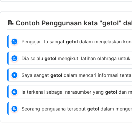
📝 Contoh Penggunaan kata "getol" da
Pengajar itu sangat
getol
dalam menjelaskan kon
1.
Dia selalu
getol
mengikuti latihan olahraga untuk
2.
Saya sangat
getol
dalam mencari informasi tentan
3.
Ia terkenal sebagai narasumber yang
getol
dan me
4.
Seorang pengusaha tersebut
getol
dalam mengemb
5.