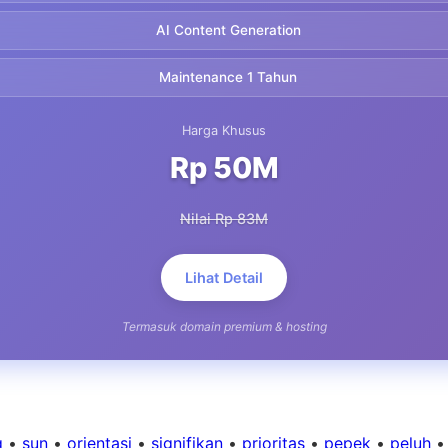
AI Content Generation
Maintenance 1 Tahun
Harga Khusus
Rp 50M
Nilai Rp 83M
Lihat Detail
Termasuk domain premium & hosting
g
•
sun
•
orientasi
•
signifikan
•
prioritas
•
pepek
•
peluh