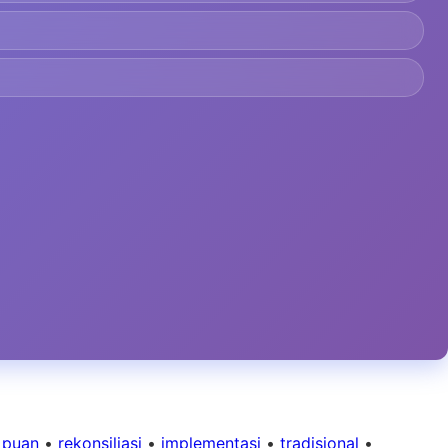
•
puan
•
rekonsiliasi
•
implementasi
•
tradisional
•