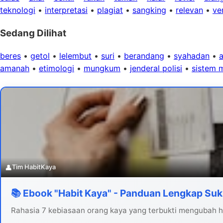
teknologi
•
interpretasi
•
plagiat
•
sangking
•
relevan
•
ver
Sedang Dilihat
beres
•
getol
•
lelembut
•
suri
•
berandang
•
syahadan
•
amanah
•
etimologi
•
mungkum
•
jenderal polisi
•
sistem m
👤
Tim HabitKaya
📚 Ebook "Habit Kaya" - Panduan Lengkap Suk
Rahasia 7 kebiasaan orang kaya yang terbukti mengubah hi