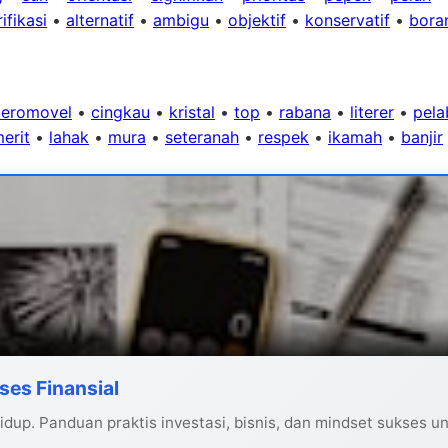
ifikasi
•
alternatif
•
ambigu
•
objektif
•
konservatif
•
bora
aeromovel
•
cingkau
•
kristal
•
top
•
rabana
•
literer
•
pela
erit
•
lahak
•
mura
•
seteranah
•
respek
•
ikamah
•
banjir
ses Finansial
dup. Panduan praktis investasi, bisnis, dan mindset sukses u