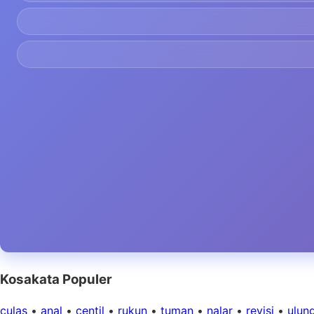
Kosakata Populer
culas
•
anal
•
centil
•
rukun
•
tuman
•
nalar
•
revisi
•
ulun