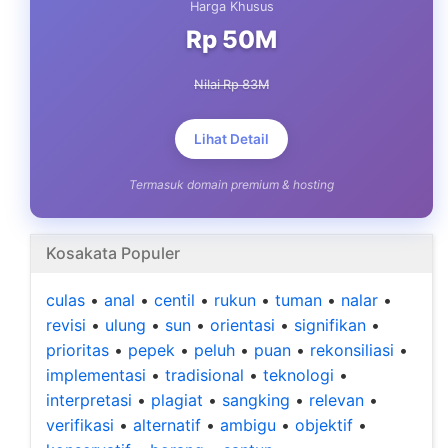
Harga Khusus
Rp 50M
Nilai Rp 83M
Lihat Detail
Termasuk domain premium & hosting
Kosakata Populer
culas
•
anal
•
centil
•
rukun
•
tuman
•
nalar
•
revisi
•
ulung
•
sun
•
orientasi
•
signifikan
•
prioritas
•
pepek
•
peluh
•
puan
•
rekonsiliasi
•
implementasi
•
tradisional
•
teknologi
•
interpretasi
•
plagiat
•
sangking
•
relevan
•
verifikasi
•
alternatif
•
ambigu
•
objektif
•