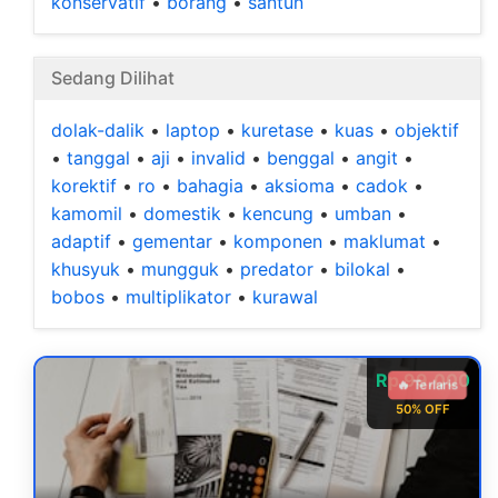
konservatif
•
borang
•
santun
Sedang Dilihat
dolak-dalik
•
laptop
•
kuretase
•
kuas
•
objektif
•
tanggal
•
aji
•
invalid
•
benggal
•
angit
•
korektif
•
ro
•
bahagia
•
aksioma
•
cadok
•
kamomil
•
domestik
•
kencung
•
umban
•
adaptif
•
gementar
•
komponen
•
maklumat
•
khusyuk
•
mungguk
•
predator
•
bilokal
•
bobos
•
multiplikator
•
kurawal
Rp 99.000
🔥 Terlaris
50% OFF