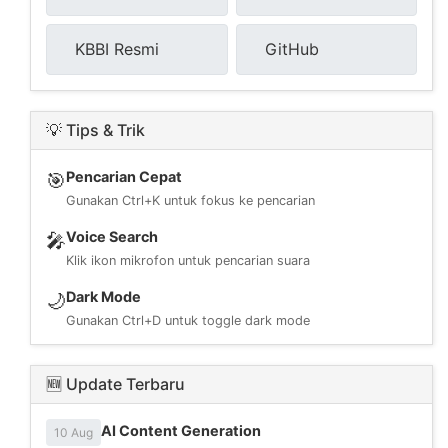
KBBI Resmi
GitHub
💡 Tips & Trik
Pencarian Cepat
🎯
Gunakan Ctrl+K untuk fokus ke pencarian
Voice Search
🎤
Klik ikon mikrofon untuk pencarian suara
Dark Mode
🌙
Gunakan Ctrl+D untuk toggle dark mode
🆕 Update Terbaru
AI Content Generation
10 Aug