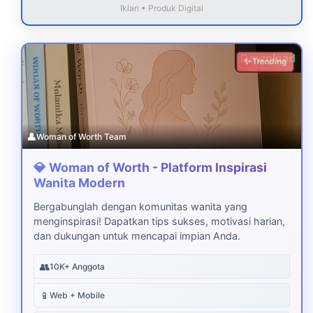
Iklan • Produk Digital
Download
✨ Trending
👤
Woman of Worth Team
💎 Woman of Worth - Platform Inspirasi
Wanita Modern
Bergabunglah dengan komunitas wanita yang
menginspirasi! Dapatkan tips sukses, motivasi harian,
dan dukungan untuk mencapai impian Anda.
👥
10K+ Anggota
📱
Web + Mobile