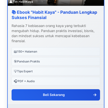
👤
Tim HabitKaya
📚 Ebook "Habit Kaya" - Panduan Lengkap
Sukses Finansial
Rahasia 7 kebiasaan orang kaya yang terbukti
mengubah hidup. Panduan praktis investasi, bisnis,
dan mindset sukses untuk mencapai kebebasan
finansial.
📖
150+ Halaman
🎯
Panduan Praktis
💡
Tips Expert
🎧
PDF + Audio
→
Beli Sekarang