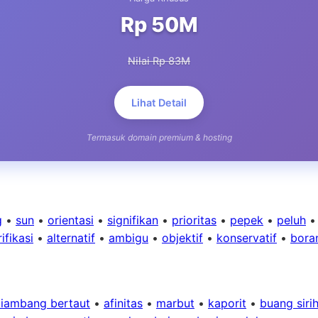
Rp 50M
Nilai Rp 83M
Lihat Detail
Termasuk domain premium & hosting
g
•
sun
•
orientasi
•
signifikan
•
prioritas
•
pepek
•
peluh
ifikasi
•
alternatif
•
ambigu
•
objektif
•
konservatif
•
bora
 kiambang bertaut
•
afinitas
•
marbut
•
kaporit
•
buang siri