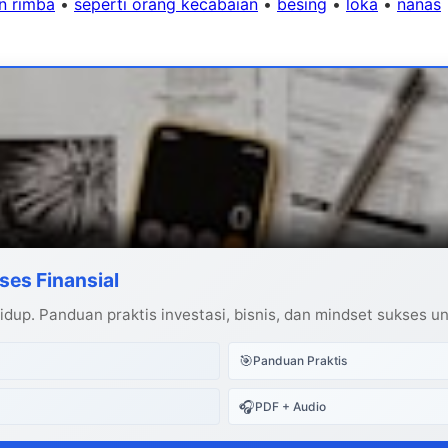
n rimba
•
seperti orang kecabaian
•
besing
•
loka
•
nanas
ses Finansial
dup. Panduan praktis investasi, bisnis, dan mindset sukses u
🎯
Panduan Praktis
🎧
PDF + Audio