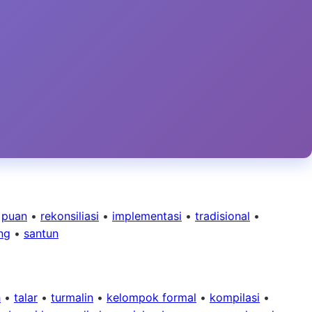
•
puan
•
rekonsiliasi
•
implementasi
•
tradisional
•
ng
•
santun
h
•
talar
•
turmalin
•
kelompok formal
•
kompilasi
•