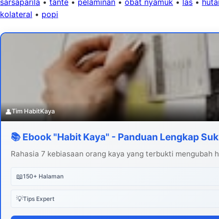
sarsaparila
•
tante
•
pelaminan
•
obat nyamuk
•
las
•
huta
kolateral
•
popi
👤
Tim HabitKaya
📚 Ebook "Habit Kaya" - Panduan Lengkap Suk
Rahasia 7 kebiasaan orang kaya yang terbukti mengubah hi
📖
150+ Halaman
💡
Tips Expert