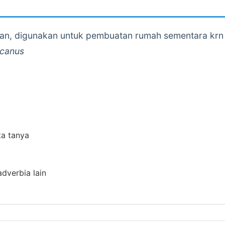
n, digunakan untuk pembuatan rumah sementara krn c
ncanus
ta tanya
adverbia lain