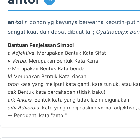
an·toi
n
pohon yg kayunya berwarna keputih-putiha
sangat kuat dan dapat dibuat tali;
Cyathocalyx ba
Bantuan Penjelasan Simbol
a
Adjektiva
, Merupakan Bentuk Kata Sifat
v
Verba
, Merupakan Bentuk Kata Kerja
n
Merupakan Bentuk Kata benda
ki
Merupakan Bentuk Kata kiasan
pron
kata yang meliputi kata ganti, kata tunjuk, atau ka
cak
Bentuk kata percakapan (tidak baku)
ark
Arkais
, Bentuk kata yang tidak lazim digunakan
adv
Adverbia
, kata yang menjelaskan verba, adjektiva, 
--
Pengganti kata "antoi"