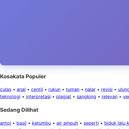
Kosakata Populer
culas
•
anal
•
centil
•
rukun
•
tuman
•
nalar
•
revisi
•
ulun
teknologi
•
interpretasi
•
plagiat
•
sangking
•
relevan
•
ver
Sedang Dilihat
antoi
•
basil
•
ketumbu
•
air ampuh
•
seperti
•
biduk lalu