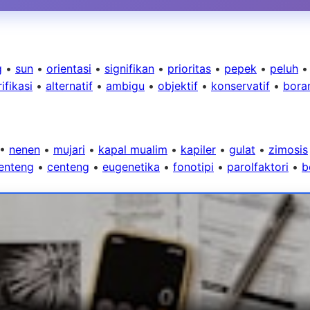
g
•
sun
•
orientasi
•
signifikan
•
prioritas
•
pepek
•
peluh
ifikasi
•
alternatif
•
ambigu
•
objektif
•
konservatif
•
bora
•
nenen
•
mujari
•
kapal mualim
•
kapiler
•
gulat
•
zimosis
enteng
•
centeng
•
eugenetika
•
fonotipi
•
parolfaktori
•
b