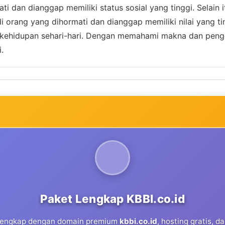
 dan dianggap memiliki status sosial yang tinggi. Selain i
di orang yang dihormati dan dianggap memiliki nilai yang t
 kehidupan sehari-hari. Dengan memahami makna dan pengg
.
Paket Lengkap KBBI.co.id
 lengkap dengan domain premium
kbbi.co.id
, hosting gratis, 