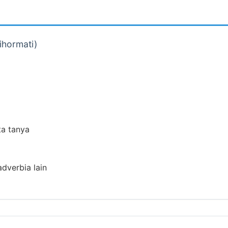
ihormati)
ta tanya
adverbia lain