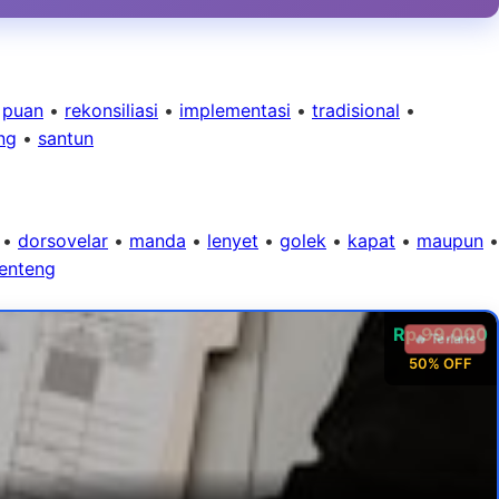
•
puan
•
rekonsiliasi
•
implementasi
•
tradisional
•
ng
•
santun
•
dorsovelar
•
manda
•
lenyet
•
golek
•
kapat
•
maupun
•
enteng
Rp 99.000
🔥 Terlaris
50% OFF