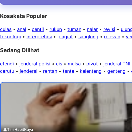
Kosakata Populer
culas
•
anal
•
centil
•
rukun
•
tuman
•
nalar
•
revisi
•
ulun
teknologi
•
interpretasi
•
plagiat
•
sangking
•
relevan
•
ver
Sedang Dilihat
efendi
•
jenderal polisi
•
cis
•
mulsa
•
pivot
•
jenderal TNI
cerutu
•
jenderal
•
rentan
•
tante
•
kelenteng
•
genteng
•
👤
Tim HabitKaya