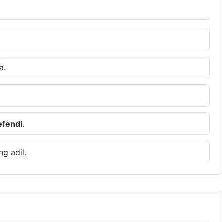
a.
efendi
.
g adil.