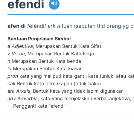
efendi
🔊
efen·di
/éféndi/
ark n
tuan (sebutan thd orang yg d
Bantuan Penjelasan Simbol
a
Adjektiva
, Merupakan Bentuk Kata Sifat
v
Verba
, Merupakan Bentuk Kata Kerja
n
Merupakan Bentuk Kata benda
ki
Merupakan Bentuk Kata kiasan
pron
kata yang meliputi kata ganti, kata tunjuk, atau ka
cak
Bentuk kata percakapan (tidak baku)
ark
Arkais
, Bentuk kata yang tidak lazim digunakan
adv
Adverbia
, kata yang menjelaskan verba, adjektiva, 
--
Pengganti kata "efendi"