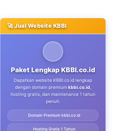
🚀 Jual Website KBBI
Paket Lengkap KBBI.co.id
Dapatkan website KBBI.co.id lengkap
dengan domain premium
kbbi.co.id
,
hosting gratis, dan maintenance 1 tahun
penuh.
Domain Premium kbbi.co.id
Hosting Gratis 1 Tahun