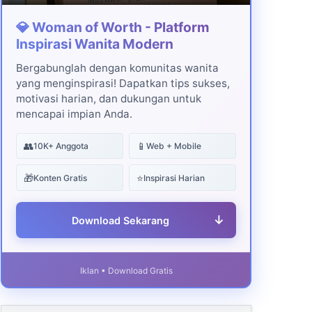
💎 Woman of Worth - Platform
Inspirasi Wanita Modern
Bergabunglah dengan komunitas wanita
yang menginspirasi! Dapatkan tips sukses,
motivasi harian, dan dukungan untuk
mencapai impian Anda.
👥
📱
10K+ Anggota
Web + Mobile
🎁
⭐
Konten Gratis
Inspirasi Harian
↓
Download Sekarang
Iklan • Download Gratis