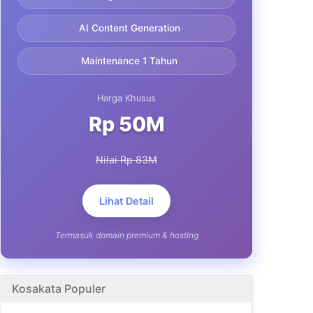
AI Content Generation
Maintenance 1 Tahun
Harga Khusus
Rp 50M
Nilai Rp 83M
Lihat Detail
Termasuk domain premium & hosting
Kosakata Populer