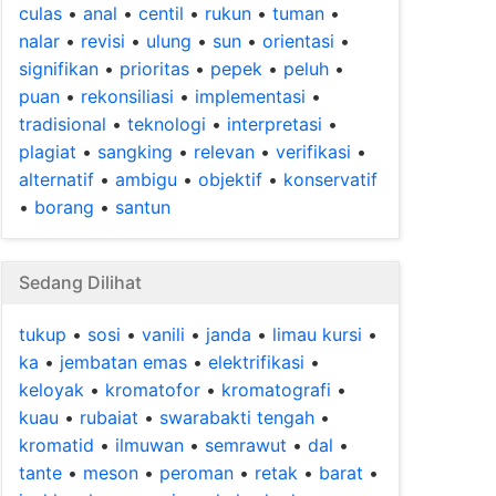
culas
•
anal
•
centil
•
rukun
•
tuman
•
nalar
•
revisi
•
ulung
•
sun
•
orientasi
•
signifikan
•
prioritas
•
pepek
•
peluh
•
puan
•
rekonsiliasi
•
implementasi
•
tradisional
•
teknologi
•
interpretasi
•
plagiat
•
sangking
•
relevan
•
verifikasi
•
alternatif
•
ambigu
•
objektif
•
konservatif
•
borang
•
santun
Sedang Dilihat
tukup
•
sosi
•
vanili
•
janda
•
limau kursi
•
ka
•
jembatan emas
•
elektrifikasi
•
keloyak
•
kromatofor
•
kromatografi
•
kuau
•
rubaiat
•
swarabakti tengah
•
kromatid
•
ilmuwan
•
semrawut
•
dal
•
tante
•
meson
•
peroman
•
retak
•
barat
•