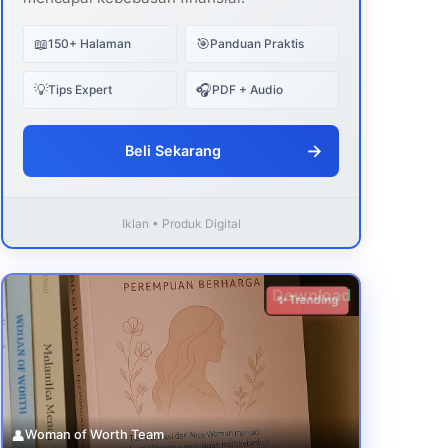
📖
🎯
150+ Halaman
Panduan Praktis
💡
🎧
Tips Expert
PDF + Audio
→
Beli Sekarang
Iklan • Produk Digital
Download
✨ Trending
👤
Woman of Worth Team