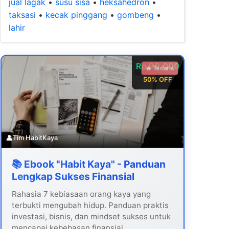
jual lagak
•
susu sisa
•
heksahedron
•
taksasi
•
kecak pinggang
•
gombeng
•
lahir
Rp 99.000
🔥 Terlaris
50% OFF
👤
Tim HabitKaya
📚 Ebook "Habit Kaya" - Panduan
Lengkap Sukses Finansial
Rahasia 7 kebiasaan orang kaya yang
terbukti mengubah hidup. Panduan praktis
investasi, bisnis, dan mindset sukses untuk
mencapai kebebasan finansial.