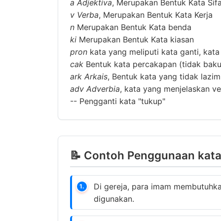
a
Adjektiva
, Merupakan Bentuk Kata Sif
v
Verba
, Merupakan Bentuk Kata Kerja
n
Merupakan Bentuk Kata benda
ki
Merupakan Bentuk Kata kiasan
pron
kata yang meliputi kata ganti, kata
cak
Bentuk kata percakapan (tidak baku
ark
Arkais
, Bentuk kata yang tidak lazi
adv
Adverbia
, kata yang menjelaskan ver
--
Pengganti kata "tukup"
📝 Contoh Penggunaan kata
Di gereja, para imam membutuhk
1.
digunakan.