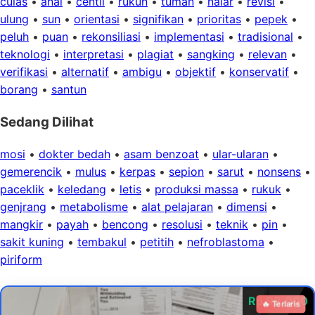
culas
•
anal
•
centil
•
rukun
•
tuman
•
nalar
•
revisi
•
ulung
•
sun
•
orientasi
•
signifikan
•
prioritas
•
pepek
•
peluh
•
puan
•
rekonsiliasi
•
implementasi
•
tradisional
•
teknologi
•
interpretasi
•
plagiat
•
sangking
•
relevan
•
verifikasi
•
alternatif
•
ambigu
•
objektif
•
konservatif
•
borang
•
santun
Sedang Dilihat
mosi
•
dokter bedah
•
asam benzoat
•
ular-ularan
•
gemerencik
•
mulus
•
kerpas
•
sepion
•
sarut
•
nonsens
•
paceklik
•
keledang
•
letis
•
produksi massa
•
rukuk
•
genjrang
•
metabolisme
•
alat pelajaran
•
dimensi
•
mangkir
•
payah
•
bencong
•
resolusi
•
teknik
•
pin
•
sakit kuning
•
tembakul
•
petitih
•
nefroblastoma
•
piriform
Rp 99.000
🔥 Terlaris