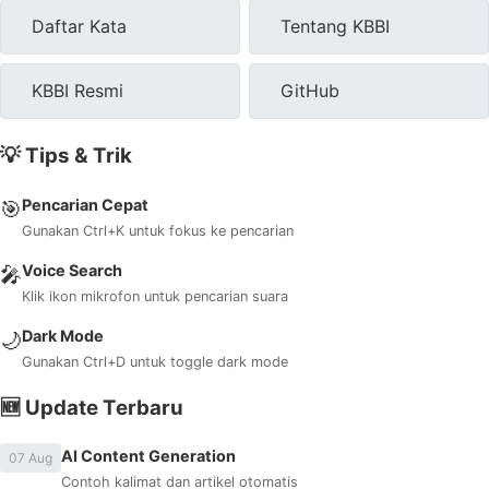
Daftar Kata
Tentang KBBI
KBBI Resmi
GitHub
💡 Tips & Trik
Pencarian Cepat
🎯
Gunakan Ctrl+K untuk fokus ke pencarian
Voice Search
🎤
Klik ikon mikrofon untuk pencarian suara
Dark Mode
🌙
Gunakan Ctrl+D untuk toggle dark mode
🆕 Update Terbaru
AI Content Generation
07 Aug
Contoh kalimat dan artikel otomatis