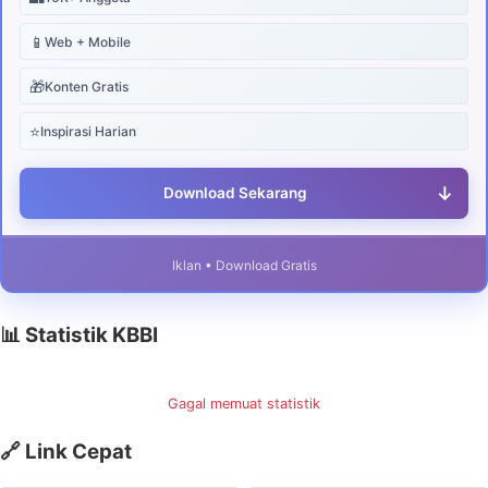
📱
Web + Mobile
🎁
Konten Gratis
⭐
Inspirasi Harian
↓
Download Sekarang
Iklan • Download Gratis
📊 Statistik KBBI
Gagal memuat statistik
🔗 Link Cepat