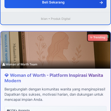
→
Beli Sekarang
Iklan • Produk Digital
Download
✨ Trending
👤
Woman of Worth Team
💎 Woman of Worth - Platform Inspirasi Wanita
Modern
Bergabunglah dengan komunitas wanita yang menginspirasi!
Dapatkan tips sukses, motivasi harian, dan dukungan untuk
mencapai impian Anda.
👥
10K+ Anggota