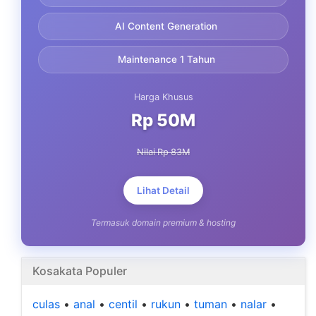
AI Content Generation
Maintenance 1 Tahun
Harga Khusus
Rp 50M
Nilai Rp 83M
Lihat Detail
Termasuk domain premium & hosting
Kosakata Populer
culas
•
anal
•
centil
•
rukun
•
tuman
•
nalar
•