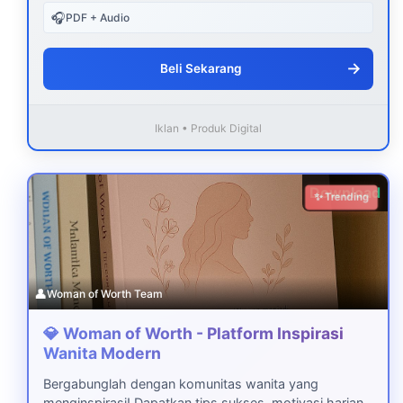
🎧
PDF + Audio
→
Beli Sekarang
Iklan • Produk Digital
Download
✨ Trending
👤
Woman of Worth Team
💎 Woman of Worth - Platform Inspirasi
Wanita Modern
Bergabunglah dengan komunitas wanita yang
menginspirasi! Dapatkan tips sukses, motivasi harian,