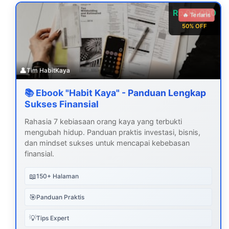
Rp 99.000
🔥 Terlaris
50% OFF
👤
Tim HabitKaya
📚 Ebook "Habit Kaya" - Panduan Lengkap
Sukses Finansial
Rahasia 7 kebiasaan orang kaya yang terbukti
mengubah hidup. Panduan praktis investasi, bisnis,
dan mindset sukses untuk mencapai kebebasan
finansial.
📖
150+ Halaman
🎯
Panduan Praktis
💡
Tips Expert