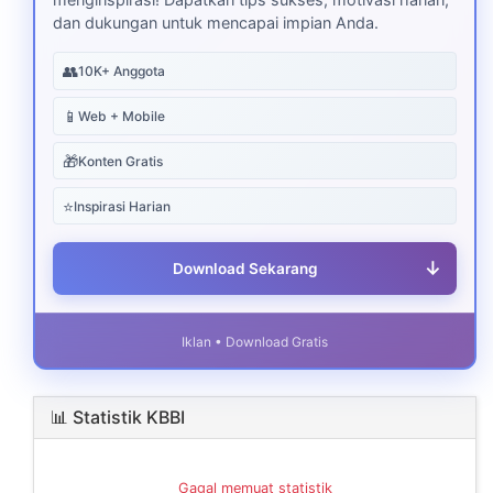
dan dukungan untuk mencapai impian Anda.
👥
10K+ Anggota
📱
Web + Mobile
🎁
Konten Gratis
⭐
Inspirasi Harian
↓
Download Sekarang
Iklan • Download Gratis
📊 Statistik KBBI
Gagal memuat statistik