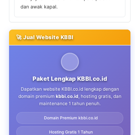
dan awak kapal.
🚀 Jual Website KBBI
Paket Lengkap KBBI.co.id
Dapatkan website KBBI.co.id lengkap dengan
domain premium
kbbi.co.id
, hosting gratis, dan
maintenance 1 tahun penuh.
Domain Premium kbbi.co.id
Hosting Gratis 1 Tahun