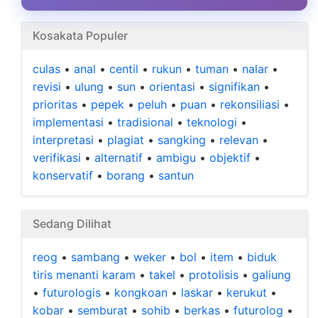
Kosakata Populer
culas
•
anal
•
centil
•
rukun
•
tuman
•
nalar
•
revisi
•
ulung
•
sun
•
orientasi
•
signifikan
•
prioritas
•
pepek
•
peluh
•
puan
•
rekonsiliasi
•
implementasi
•
tradisional
•
teknologi
•
interpretasi
•
plagiat
•
sangking
•
relevan
•
verifikasi
•
alternatif
•
ambigu
•
objektif
•
konservatif
•
borang
•
santun
Sedang Dilihat
reog
•
sambang
•
weker
•
bol
•
item
•
biduk
tiris menanti karam
•
takel
•
protolisis
•
galiung
•
futurologis
•
kongkoan
•
laskar
•
kerukut
•
kobar
•
semburat
•
sohib
•
berkas
•
futurolog
•