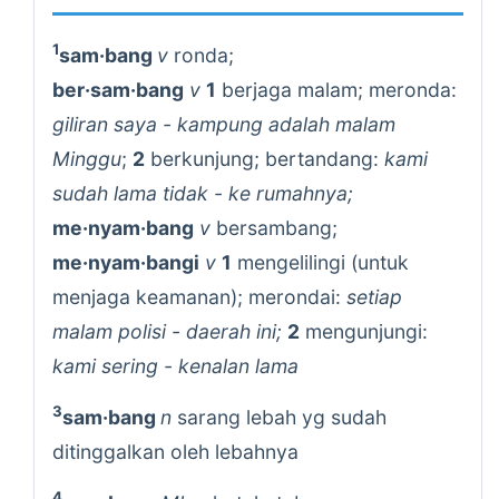
1
sam·bang
v
ronda;
ber·sam·bang
v
1
berjaga malam; meronda:
giliran saya - kampung adalah malam
Minggu
;
2
berkunjung; bertandang:
kami
sudah lama tidak - ke rumahnya;
me·nyam·bang
v
bersambang;
me·nyam·bangi
v
1
mengelilingi (untuk
menjaga keamanan); merondai:
setiap
malam polisi - daerah ini;
2
mengunjungi:
kami sering - kenalan lama
3
sam·bang
n
sarang lebah yg sudah
ditinggalkan oleh lebahnya
4