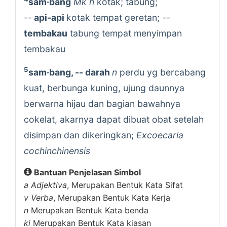
sam·bang
Mk n
kotak; tabung;
--
api-api
kotak tempat geretan; --
tembakau
tabung tempat menyimpan
tembakau
5
sam·bang, -- darah
n
perdu yg bercabang
kuat, berbunga kuning, ujung daunnya
berwarna hijau dan bagian bawahnya
cokelat, akarnya dapat dibuat obat setelah
disimpan dan dikeringkan;
Excoecaria
cochinchinensis
Bantuan Penjelasan Simbol
a
Adjektiva
, Merupakan Bentuk Kata Sifat
v
Verba
, Merupakan Bentuk Kata Kerja
n
Merupakan Bentuk Kata benda
ki
Merupakan Bentuk Kata kiasan