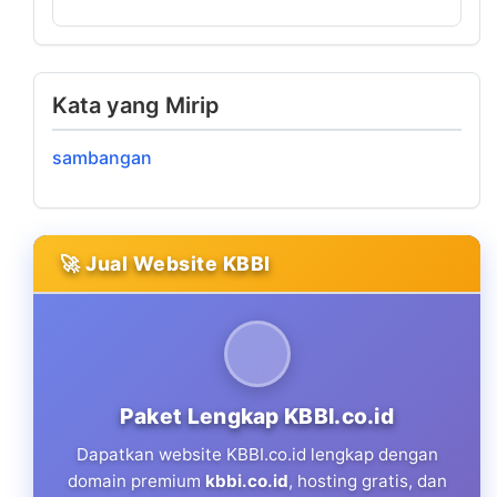
Kata yang Mirip
sambangan
🚀 Jual Website KBBI
Paket Lengkap KBBI.co.id
Dapatkan website KBBI.co.id lengkap dengan
domain premium
kbbi.co.id
, hosting gratis, dan