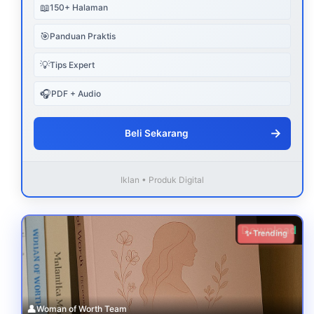
📖
150+ Halaman
🎯
Panduan Praktis
💡
Tips Expert
🎧
PDF + Audio
→
Beli Sekarang
Iklan • Produk Digital
Download
✨ Trending
👤
Woman of Worth Team