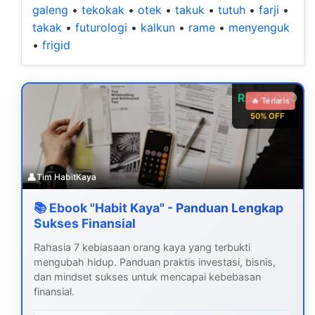
galeng
•
tekokak
•
otek
•
takuk
•
tutuh
•
farji
•
takak
•
futurologi
•
kalkun
•
rame
•
menyenguk
•
frigid
Rp 99.000
🔥 Terlaris
50% OFF
👤
Tim HabitKaya
📚 Ebook "Habit Kaya" - Panduan Lengkap
Sukses Finansial
Rahasia 7 kebiasaan orang kaya yang terbukti
mengubah hidup. Panduan praktis investasi, bisnis,
dan mindset sukses untuk mencapai kebebasan
finansial.