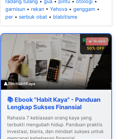
radang tulang
•
gua
•
pintu
•
otologi
•
garnisun
•
rekan
•
Yehova
•
genggam
•
per
•
serbuk obat
•
blabitisme
Rp 99.000
🔥 Terlaris
50% OFF
👤
Tim HabitKaya
📚 Ebook "Habit Kaya" - Panduan
Lengkap Sukses Finansial
Rahasia 7 kebiasaan orang kaya yang
terbukti mengubah hidup. Panduan praktis
investasi, bisnis, dan mindset sukses untuk
mencapai kebebasan finansial.