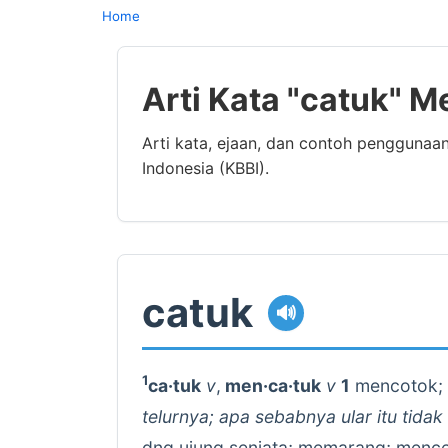
Home
Arti Kata "catuk" M
Arti kata, ejaan, dan contoh penggunaa
Indonesia (KBBI).
catuk
🔊
1
ca·tuk
v
,
men·ca·tuk
v
1
mencotok;
telurnya; apa sebabnya ular itu tida
dng ujung senjata; memarang; menc