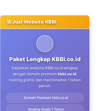
🚀 Jual Website KBBI
Paket Lengkap KBBI.co.id
Dapatkan website KBBI.co.id lengkap
dengan domain premium
kbbi.co.id
,
hosting gratis, dan maintenance 1 tahun
penuh.
Domain Premium kbbi.co.id
Hosting Gratis 1 Tahun