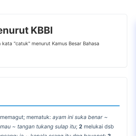
enurut KBBI
n kata "catuk" menurut Kamus Besar Bahasa
 memagut; mematuk:
ayam ini suka benar ~
k mau ~ tangan tukang sulap itu
;
2
melukai dsb
encang:
ia ~ kepala orang itu dng bayonet
;
3