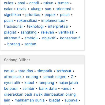
culas
•
anal
•
centil
•
rukun
•
tuman
•
nalar
•
revisi
•
ulung
•
sun
•
orientasi
•
signifikan
•
prioritas
•
pepek
•
peluh
•
puan
•
rekonsiliasi
•
implementasi
•
tradisional
•
teknologi
•
interpretasi
•
plagiat
•
sangking
•
relevan
•
verifikasi
•
alternatif
•
ambigu
•
objektif
•
konservatif
•
borang
•
santun
Sedang Dilihat
catuk
•
tata rias
•
simpatik
•
terhasut
•
afrodisiak
•
colong
•
semah negeri
•
Z
•
nyeri alih
•
kabel
•
rampung
•
hujan jatuh
ke pasir
•
sembir
•
bank data
•
-anda
•
diserakkan padi awak diimbaukan orang
lain
•
mahkamah dunia
•
biadat
•
supaya
•