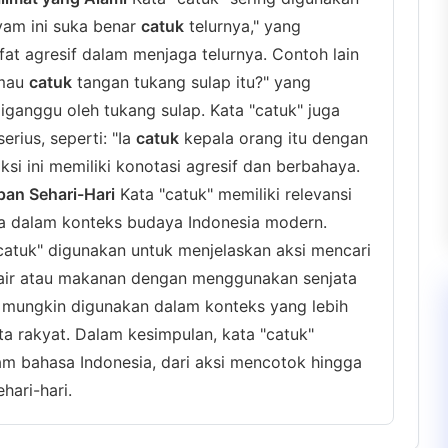
Ayam ini suka benar
catuk
telurnya," yang
at agresif dalam menjaga telurnya. Contoh lain
 mau
catuk
tangan tukang sulap itu?" yang
iganggu oleh tukang sulap. Kata "catuk" juga
rius, seperti: "Ia
catuk
kepala orang itu dengan
i ini memiliki konotasi agresif dan berbahaya.
pan Sehari-Hari
Kata "catuk" memiliki relevansi
ma dalam konteks budaya Indonesia modern.
catuk" digunakan untuk menjelaskan aksi mencari
air atau makanan dengan menggunakan senjata
i mungkin digunakan dalam konteks yang lebih
ita rakyat. Dalam kesimpulan, kata "catuk"
am bahasa Indonesia, dari aksi mencotok hingga
hari-hari.