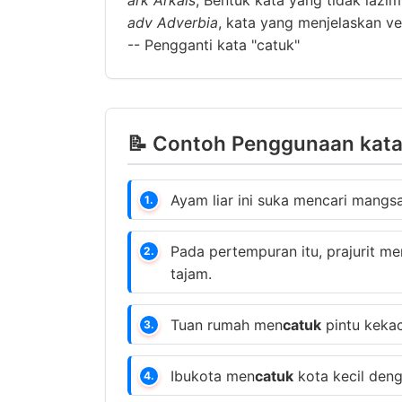
ark
Arkais
, Bentuk kata yang tidak lazi
adv
Adverbia
, kata yang menjelaskan ver
--
Pengganti kata "catuk"
📝 Contoh Penggunaan kata 
Ayam liar ini suka mencari mang
1.
Pada pertempuran itu, prajurit me
2.
tajam.
Tuan rumah men
catuk
pintu keka
3.
Ibukota men
catuk
kota kecil deng
4.