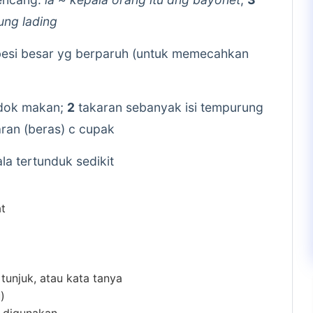
ung lading
besi besar yg berparuh (untuk memecahkan
ndok makan;
2
takaran sebanyak isi tempurung
aran (beras) c cupak
a tertunduk sedikit
at
 tunjuk, atau kata tanya
)