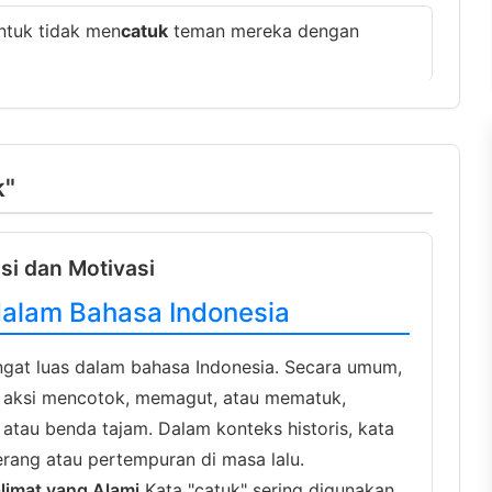
ntuk tidak men
catuk
teman mereka dengan
k"
asi dan Motivasi
dalam Bahasa Indonesia
ngat luas dalam bahasa Indonesia. Secara umum,
n aksi mencotok, memagut, atau mematuk,
atau benda tajam. Dalam konteks historis, kata
erang atau pertempuran di masa lalu.
limat yang Alami
Kata "catuk" sering digunakan