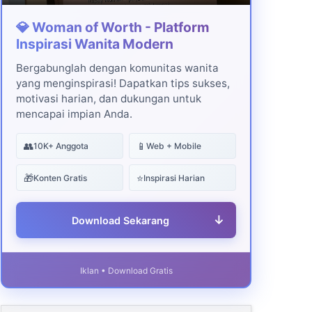
💎 Woman of Worth - Platform
Inspirasi Wanita Modern
Bergabunglah dengan komunitas wanita
yang menginspirasi! Dapatkan tips sukses,
motivasi harian, dan dukungan untuk
mencapai impian Anda.
👥
📱
10K+ Anggota
Web + Mobile
🎁
⭐
Konten Gratis
Inspirasi Harian
↓
Download Sekarang
Iklan • Download Gratis