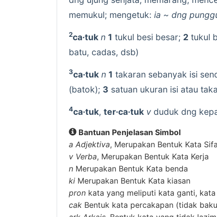
memukul; mengetuk:
ia ~ dng pungg
2
ca·tuk
n
1
tukul besi besar;
2
tukul 
batu, cadas, dsb)
3
ca·tuk
n
1
takaran sebanyak isi se
(batok);
3
satuan ukuran isi atau tak
4
ca·tuk
,
ter·ca·tuk
v
duduk dng kepal
Bantuan Penjelasan Simbol
a
Adjektiva
, Merupakan Bentuk Kata Sif
v
Verba
, Merupakan Bentuk Kata Kerja
n
Merupakan Bentuk Kata benda
ki
Merupakan Bentuk Kata kiasan
pron
kata yang meliputi kata ganti, kata
cak
Bentuk kata percakapan (tidak baku