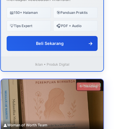
📖
🎯
150+ Halaman
Panduan Praktis
💡
🎧
Tips Expert
PDF + Audio
→
Beli Sekarang
Iklan • Produk Digital
Download
✨ Trending
👤
Woman of Worth Team