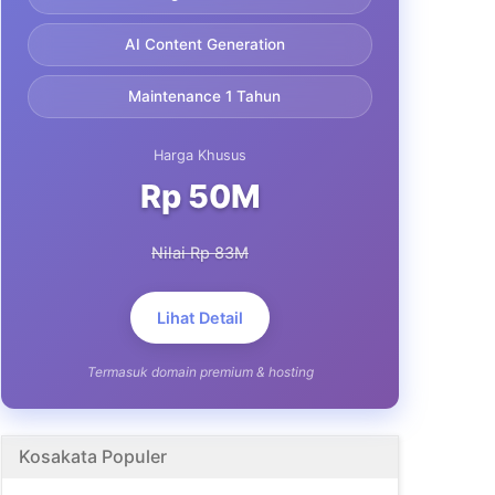
AI Content Generation
Maintenance 1 Tahun
Harga Khusus
Rp 50M
Nilai Rp 83M
Lihat Detail
Termasuk domain premium & hosting
Kosakata Populer