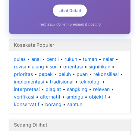
Lihat Detail
Termasuk domain premium & hosting
Kosakata Populer
culas
•
anal
•
centil
•
rukun
•
tuman
•
nalar
•
revisi
•
ulung
•
sun
•
orientasi
•
signifikan
•
prioritas
•
pepek
•
peluh
•
puan
•
rekonsiliasi
•
implementasi
•
tradisional
•
teknologi
•
interpretasi
•
plagiat
•
sangking
•
relevan
•
verifikasi
•
alternatif
•
ambigu
•
objektif
•
konservatif
•
borang
•
santun
Sedang Dilihat