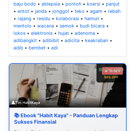
baju bodo
•
ablepsia
•
pontoh
•
koersi
•
panjut
•
entot
•
janda
•
jonggol
•
teko
•
agam
•
rebah
•
rajang
•
residu
•
kolaborasi
•
hamun
•
mentolo
•
wacana
•
semok
•
budi bicara
•
lokos
•
elektronis
•
hujat
•
adenoma
•
adibangkit
•
adibibit
•
adicita
•
keakraban
•
adib
•
bembet
•
adi
Rp 99.000
🔥 Terlaris
50% OFF
👤
Tim HabitKaya
📚 Ebook "Habit Kaya" - Panduan Lengkap
Sukses Finansial