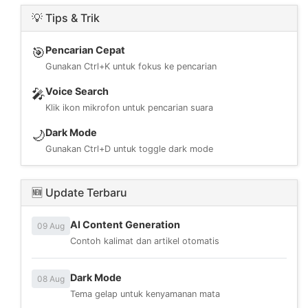
💡 Tips & Trik
Pencarian Cepat
🎯
Gunakan Ctrl+K untuk fokus ke pencarian
Voice Search
🎤
Klik ikon mikrofon untuk pencarian suara
Dark Mode
🌙
Gunakan Ctrl+D untuk toggle dark mode
🆕 Update Terbaru
AI Content Generation
09 Aug
Contoh kalimat dan artikel otomatis
Dark Mode
08 Aug
Tema gelap untuk kenyamanan mata