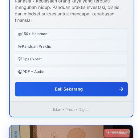
Rahasia 7 kebiasaan orang kaya yang terbukti
mengubah hidup. Panduan praktis investasi, bisnis,
dan mindset sukses untuk mencapai kebebasan
finansial.
📖
150+ Halaman
🎯
Panduan Praktis
💡
Tips Expert
🎧
PDF + Audio
→
Beli Sekarang
Iklan • Produk Digital
Download
✨ Trending