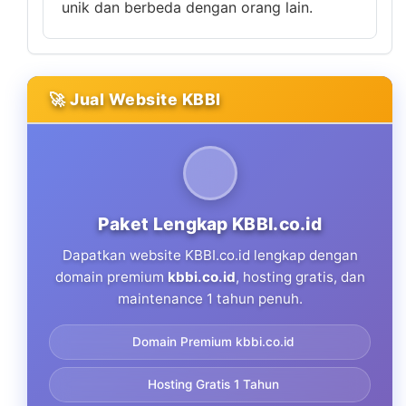
unik dan berbeda dengan orang lain.
🚀 Jual Website KBBI
Paket Lengkap KBBI.co.id
Dapatkan website KBBI.co.id lengkap dengan
domain premium
kbbi.co.id
, hosting gratis, dan
maintenance 1 tahun penuh.
Domain Premium kbbi.co.id
Hosting Gratis 1 Tahun