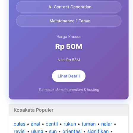
AI Content Generation
Maintenance 1 Tahun
Harga Khusus
Rp 50M
Nilai Rp 83M
Lihat Detail
Termasuk domain premium & hosting
Kosakata Populer
culas
•
anal
•
centil
•
rukun
•
tuman
•
nalar
•
revisi
•
ulung
•
sun
•
orientasi
•
signifikan
•