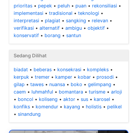
prioritas
•
pepek
•
peluh
•
puan
•
rekonsiliasi
•
implementasi
•
tradisional
•
teknologi
•
interpretasi
•
plagiat
•
sangking
•
relevan
•
verifikasi
•
alternatif
•
ambigu
•
objektif
•
konservatif
•
borang
•
santun
Sedang Dilihat
biadat
•
beberas
•
konsekrasi
•
kompleks
•
kerpuk
•
tremer
•
kamper
•
kobar
•
prosodi
•
gilap
•
tawes
•
nuansa
•
boko
•
gelimpang
•
caem
•
luhmahful
•
bomantara
•
turisme
•
arloji
•
boncol
•
koliseng
•
aktor
•
sus
•
karosel
•
konfiks
•
komendur
•
kayang
•
holistis
•
pelikel
•
sinandung