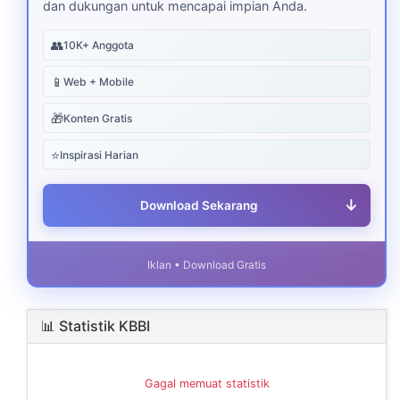
dan dukungan untuk mencapai impian Anda.
👥
10K+ Anggota
📱
Web + Mobile
🎁
Konten Gratis
⭐
Inspirasi Harian
↓
Download Sekarang
Iklan • Download Gratis
📊 Statistik KBBI
Gagal memuat statistik