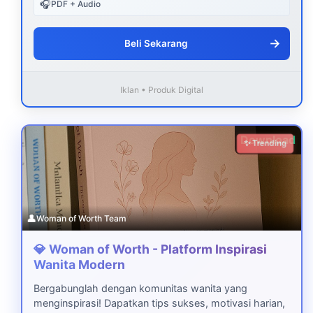
🎧
PDF + Audio
→
Beli Sekarang
Iklan • Produk Digital
Download
✨ Trending
👤
Woman of Worth Team
💎 Woman of Worth - Platform Inspirasi
Wanita Modern
Bergabunglah dengan komunitas wanita yang
menginspirasi! Dapatkan tips sukses, motivasi harian,