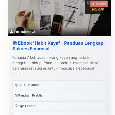
Rp 99.000
🔥 Terlaris
50% OFF
👤
Tim HabitKaya
📚 Ebook "Habit Kaya" - Panduan Lengkap
Sukses Finansial
Rahasia 7 kebiasaan orang kaya yang terbukti
mengubah hidup. Panduan praktis investasi, bisnis,
dan mindset sukses untuk mencapai kebebasan
finansial.
📖
150+ Halaman
🎯
Panduan Praktis
💡
Tips Expert