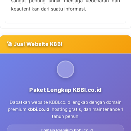
sangat penting untuk menjaga kebenaran dan
keautentikan dari suatu informasi.
🚀 Jual Website KBBI
Paket Lengkap KBBI.co.id
Dapatkan website KBBI.co.id lengkap dengan domain
premium
kbbi.co.id
, hosting gratis, dan maintenance 1
tahun penuh.
Domain Premium kbbi.co.id