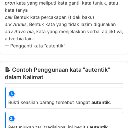
pron
kata yang meliputi kata ganti, kata tunjuk, atau
kata tanya
cak
Bentuk kata percakapan (tidak baku)
ark
Arkais
, Bentuk kata yang tidak lazim digunakan
adv
Adverbia
, kata yang menjelaskan verba, adjektiva,
adverbia lain
--
Pengganti kata "autentik"
📝 Contoh Penggunaan kata "autentik"
dalam Kalimat
1.
Bukti keaslian barang tersebut sangat
autentik
.
2.
Pertunjukan tari tradisional ini begitu
autentik