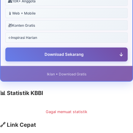
👥
10K+ Anggota
📱
Web + Mobile
🎁
Konten Gratis
⭐
Inspirasi Harian
↓
Download Sekarang
Iklan • Download Gratis
📊 Statistik KBBI
Gagal memuat statistik
🔗 Link Cepat