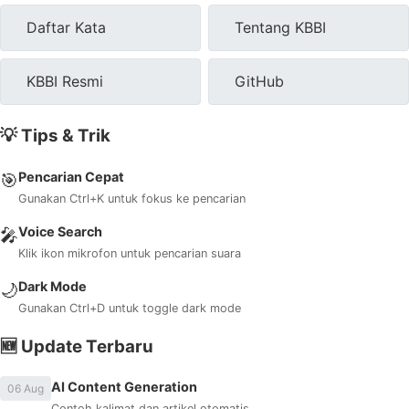
Daftar Kata
Tentang KBBI
KBBI Resmi
GitHub
💡 Tips & Trik
Pencarian Cepat
🎯
Gunakan Ctrl+K untuk fokus ke pencarian
Voice Search
🎤
Klik ikon mikrofon untuk pencarian suara
Dark Mode
🌙
Gunakan Ctrl+D untuk toggle dark mode
🆕 Update Terbaru
AI Content Generation
06 Aug
Contoh kalimat dan artikel otomatis