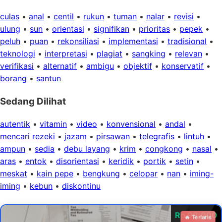
culas
•
anal
•
centil
•
rukun
•
tuman
•
nalar
•
revisi
•
ulung
•
sun
•
orientasi
•
signifikan
•
prioritas
•
pepek
•
peluh
•
puan
•
rekonsiliasi
•
implementasi
•
tradisional
•
teknologi
•
interpretasi
•
plagiat
•
sangking
•
relevan
•
verifikasi
•
alternatif
•
ambigu
•
objektif
•
konservatif
•
borang
•
santun
Sedang Dilihat
autentik
•
vitamin
•
video
•
konvensional
•
andal
•
mencari rezeki
•
jazam
•
pirsawan
•
telegrafis
•
lintuh
•
ampun
•
sedia
•
debu layang
•
krim
•
congkong
•
nasal
•
aras
•
entok
•
disorientasi
•
keridik
•
portik
•
setin
•
meskat
•
kain pepe
•
bengkung
•
celopar
•
nan
•
iming-
iming
•
kebun
•
diskontinu
Rp 99.000
🔥 Terlaris