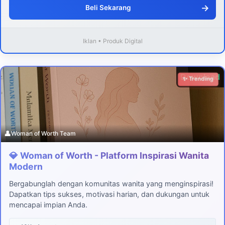
→
Beli Sekarang
Iklan • Produk Digital
Download
✨ Trending
👤
Woman of Worth Team
💎 Woman of Worth - Platform Inspirasi Wanita
Modern
Bergabunglah dengan komunitas wanita yang menginspirasi!
Dapatkan tips sukses, motivasi harian, dan dukungan untuk
mencapai impian Anda.