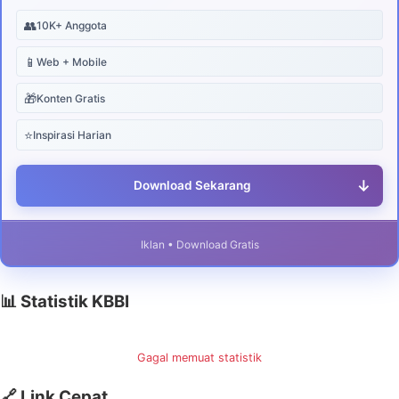
👥
10K+ Anggota
📱
Web + Mobile
🎁
Konten Gratis
⭐
Inspirasi Harian
↓
Download Sekarang
Iklan • Download Gratis
📊 Statistik KBBI
Gagal memuat statistik
🔗 Link Cepat