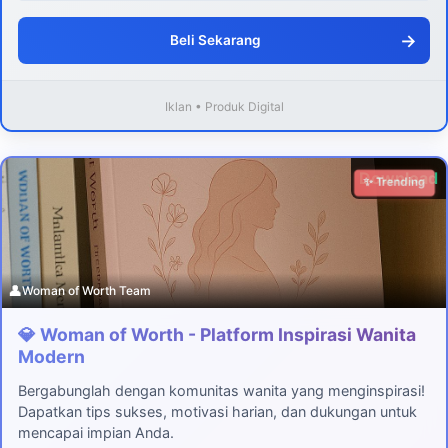
→
Beli Sekarang
Iklan • Produk Digital
Download
✨ Trending
👤
Woman of Worth Team
💎 Woman of Worth - Platform Inspirasi Wanita
Modern
Bergabunglah dengan komunitas wanita yang menginspirasi!
Dapatkan tips sukses, motivasi harian, dan dukungan untuk
mencapai impian Anda.