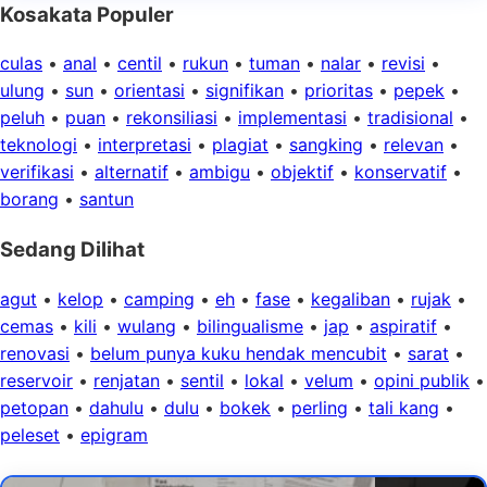
Kosakata Populer
culas
•
anal
•
centil
•
rukun
•
tuman
•
nalar
•
revisi
•
ulung
•
sun
•
orientasi
•
signifikan
•
prioritas
•
pepek
•
peluh
•
puan
•
rekonsiliasi
•
implementasi
•
tradisional
•
teknologi
•
interpretasi
•
plagiat
•
sangking
•
relevan
•
verifikasi
•
alternatif
•
ambigu
•
objektif
•
konservatif
•
borang
•
santun
Sedang Dilihat
agut
•
kelop
•
camping
•
eh
•
fase
•
kegaliban
•
rujak
•
cemas
•
kili
•
wulang
•
bilingualisme
•
jap
•
aspiratif
•
renovasi
•
belum punya kuku hendak mencubit
•
sarat
•
reservoir
•
renjatan
•
sentil
•
lokal
•
velum
•
opini publik
•
petopan
•
dahulu
•
dulu
•
bokek
•
perling
•
tali kang
•
peleset
•
epigram