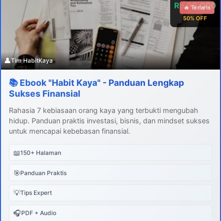
Rp 99.000
🔥 Terlaris
50% OFF
👤
Tim HabitKaya
📚 Ebook "Habit Kaya" - Panduan Lengkap
Sukses Finansial
Rahasia 7 kebiasaan orang kaya yang terbukti mengubah
hidup. Panduan praktis investasi, bisnis, dan mindset sukses
untuk mencapai kebebasan finansial.
📖
150+ Halaman
🎯
Panduan Praktis
💡
Tips Expert
🎧
PDF + Audio