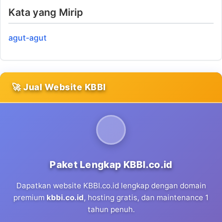
Kata yang Mirip
agut-agut
🚀 Jual Website KBBI
Paket Lengkap KBBI.co.id
Dapatkan website KBBI.co.id lengkap dengan domain
premium
kbbi.co.id
, hosting gratis, dan maintenance 1
tahun penuh.