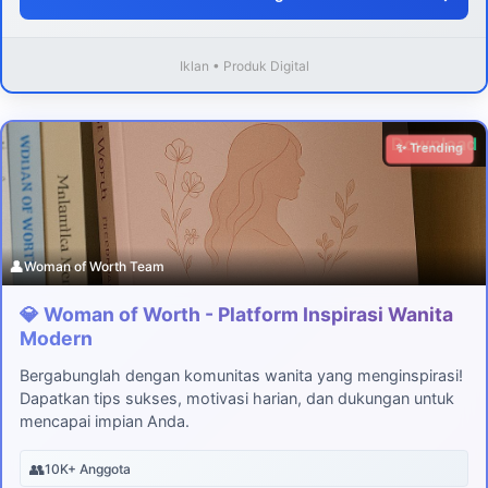
Iklan • Produk Digital
Download
✨ Trending
👤
Woman of Worth Team
💎 Woman of Worth - Platform Inspirasi Wanita
Modern
Bergabunglah dengan komunitas wanita yang menginspirasi!
Dapatkan tips sukses, motivasi harian, dan dukungan untuk
mencapai impian Anda.
👥
10K+ Anggota