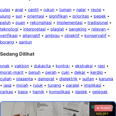
culas
•
anal
•
centil
•
rukun
•
tuman
•
nalar
•
revisi
•
ulung
•
sun
•
orientasi
•
signifikan
•
prioritas
•
pepek
•
peluh
•
puan
•
rekonsiliasi
•
implementasi
•
tradisional
•
teknologi
•
interpretasi
•
plagiat
•
sangking
•
relevan
•
verifikasi
•
alternatif
•
ambigu
•
objektif
•
konservatif
•
borang
•
santun
Sedang Dilihat
onak
•
vakbon
•
dukacita
•
kontra-
•
ekstraksi
•
rapi
•
morat-marit
•
penuh
•
perah
•
cuki
•
dekar
•
kerdip
•
culiah
•
plasenta
•
damprat
•
dielektrik
•
sultan
•
karunia
•
jasa
•
mojah
•
rujuk
•
tunang
•
paralel
•
implikasi
•
cerkas
•
bapa
•
hamik
•
komplikasi
•
dadek
•
gelegak
Rp 99.000
🔥 Terlaris
50% OFF