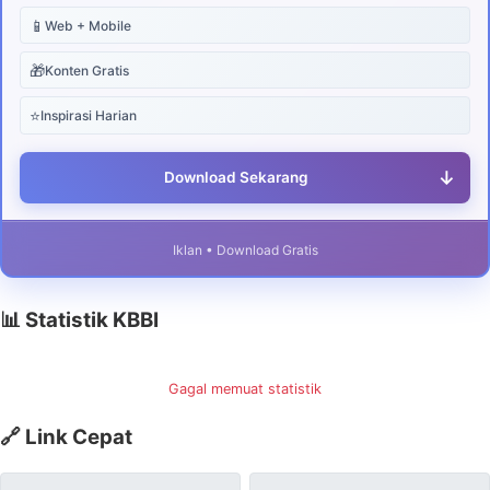
📱
Web + Mobile
🎁
Konten Gratis
⭐
Inspirasi Harian
↓
Download Sekarang
Iklan • Download Gratis
📊 Statistik KBBI
Gagal memuat statistik
🔗 Link Cepat