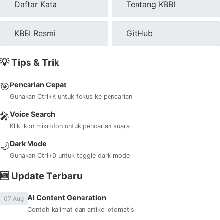
Daftar Kata
Tentang KBBI
KBBI Resmi
GitHub
💡 Tips & Trik
Pencarian Cepat
🎯
Gunakan Ctrl+K untuk fokus ke pencarian
Voice Search
🎤
Klik ikon mikrofon untuk pencarian suara
Dark Mode
🌙
Gunakan Ctrl+D untuk toggle dark mode
🆕 Update Terbaru
AI Content Generation
07 Aug
Contoh kalimat dan artikel otomatis