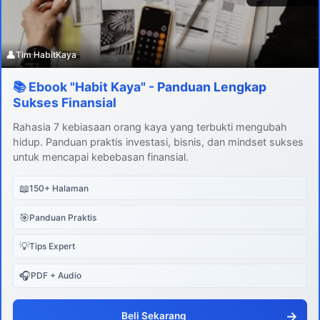
👤
Tim HabitKaya
📚 Ebook "Habit Kaya" - Panduan Lengkap
Sukses Finansial
Rahasia 7 kebiasaan orang kaya yang terbukti mengubah
hidup. Panduan praktis investasi, bisnis, dan mindset sukses
untuk mencapai kebebasan finansial.
📖
150+ Halaman
🎯
Panduan Praktis
💡
Tips Expert
🎧
PDF + Audio
→
Beli Sekarang