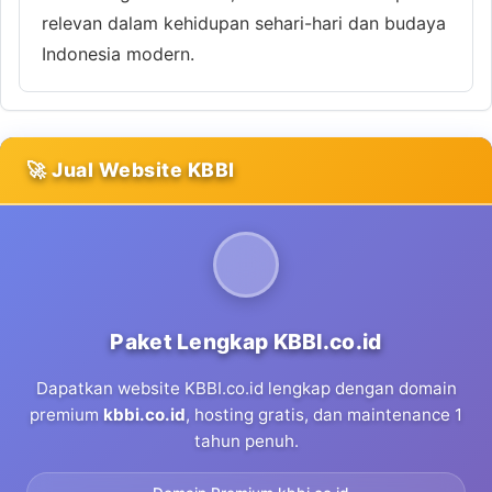
relevan dalam kehidupan sehari-hari dan budaya
Indonesia modern.
🚀 Jual Website KBBI
Paket Lengkap KBBI.co.id
Dapatkan website KBBI.co.id lengkap dengan domain
premium
kbbi.co.id
, hosting gratis, dan maintenance 1
tahun penuh.