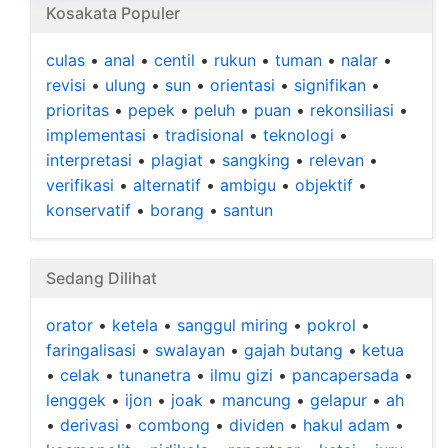
Kosakata Populer
culas
•
anal
•
centil
•
rukun
•
tuman
•
nalar
•
revisi
•
ulung
•
sun
•
orientasi
•
signifikan
•
prioritas
•
pepek
•
peluh
•
puan
•
rekonsiliasi
•
implementasi
•
tradisional
•
teknologi
•
interpretasi
•
plagiat
•
sangking
•
relevan
•
verifikasi
•
alternatif
•
ambigu
•
objektif
•
konservatif
•
borang
•
santun
Sedang Dilihat
orator
•
ketela
•
sanggul miring
•
pokrol
•
faringalisasi
•
swalayan
•
gajah butang
•
ketua
•
celak
•
tunanetra
•
ilmu gizi
•
pancapersada
•
lenggek
•
ijon
•
joak
•
mancung
•
gelapur
•
ah
•
derivasi
•
combong
•
dividen
•
hakul adam
•