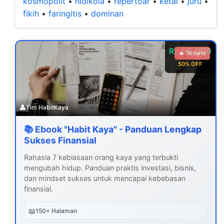
kosmopolit
•
nidikola
•
repertoar
•
ketai
•
juru
•
fikih
•
faringitis
•
dominan
Rp 99.000
🔥 Terlaris
50% OFF
👤
Tim HabitKaya
📚 Ebook "Habit Kaya" - Panduan Lengkap
Sukses Finansial
Rahasia 7 kebiasaan orang kaya yang terbukti
mengubah hidup. Panduan praktis investasi, bisnis,
dan mindset sukses untuk mencapai kebebasan
finansial.
📖
150+ Halaman