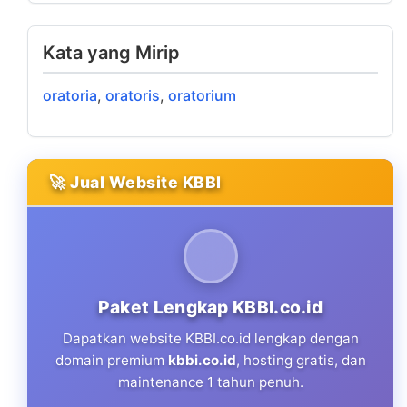
Kata yang Mirip
oratoria
,
oratoris
,
oratorium
🚀 Jual Website KBBI
Paket Lengkap KBBI.co.id
Dapatkan website KBBI.co.id lengkap dengan
domain premium
kbbi.co.id
, hosting gratis, dan
maintenance 1 tahun penuh.