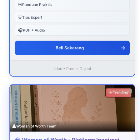
🎯
Panduan Praktis
💡
Tips Expert
🎧
PDF + Audio
→
Beli Sekarang
Iklan • Produk Digital
Download
✨ Trending
👤
Woman of Worth Team
💎 Woman of Worth - Platform Inspirasi