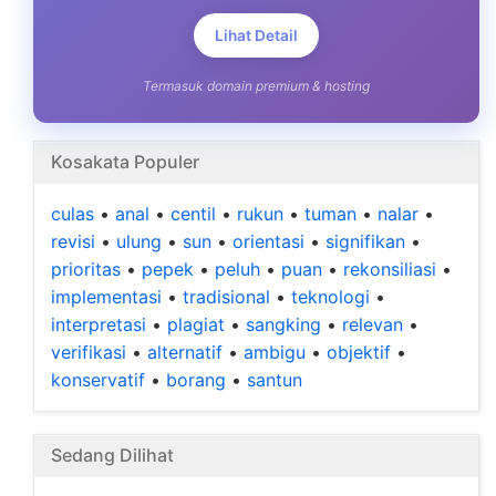
Lihat Detail
Termasuk domain premium & hosting
Kosakata Populer
culas
•
anal
•
centil
•
rukun
•
tuman
•
nalar
•
revisi
•
ulung
•
sun
•
orientasi
•
signifikan
•
prioritas
•
pepek
•
peluh
•
puan
•
rekonsiliasi
•
implementasi
•
tradisional
•
teknologi
•
interpretasi
•
plagiat
•
sangking
•
relevan
•
verifikasi
•
alternatif
•
ambigu
•
objektif
•
konservatif
•
borang
•
santun
Sedang Dilihat