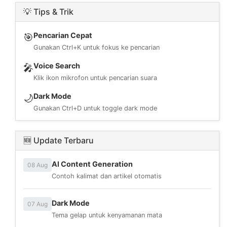
💡 Tips & Trik
Pencarian Cepat
🎯
Gunakan Ctrl+K untuk fokus ke pencarian
Voice Search
🎤
Klik ikon mikrofon untuk pencarian suara
Dark Mode
🌙
Gunakan Ctrl+D untuk toggle dark mode
🆕 Update Terbaru
AI Content Generation
08 Aug
Contoh kalimat dan artikel otomatis
Dark Mode
07 Aug
Tema gelap untuk kenyamanan mata