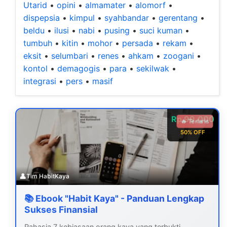
Utarid
•
opini
•
almamater
•
alomorf
•
dispepsia
•
kimpul
•
syahbandar
•
gerentang
•
beldu
•
ilusi
•
nabi
•
pusing
•
suci kuman
•
tumbuh
•
kitin
•
mohor
•
persada
•
rekam
•
eksit
•
selumbari
•
renes
•
ahkam
•
zoogani
•
kontol
•
demagogis
•
para
•
sekilwak
•
integrasi
•
pers
•
masif
Rp 99.000
🔥 Terlaris
50% OFF
👤
Tim HabitKaya
📚 Ebook "Habit Kaya" - Panduan Lengkap
Sukses Finansial
Rahasia 7 kebiasaan orang kaya yang terbukti