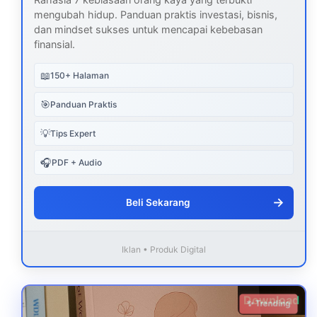
mengubah hidup. Panduan praktis investasi, bisnis,
dan mindset sukses untuk mencapai kebebasan
finansial.
📖
150+ Halaman
🎯
Panduan Praktis
💡
Tips Expert
🎧
PDF + Audio
→
Beli Sekarang
Iklan • Produk Digital
Download
✨ Trending