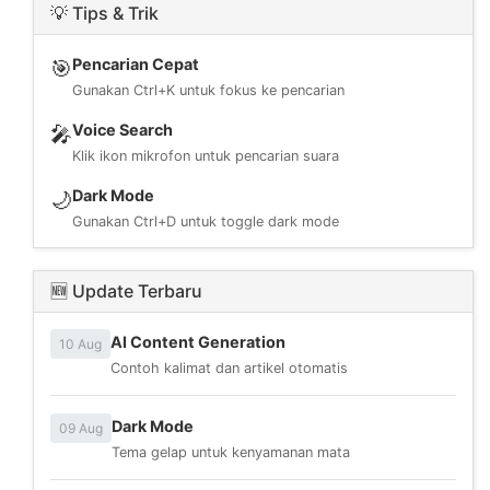
💡 Tips & Trik
Pencarian Cepat
🎯
Gunakan Ctrl+K untuk fokus ke pencarian
Voice Search
🎤
Klik ikon mikrofon untuk pencarian suara
Dark Mode
🌙
Gunakan Ctrl+D untuk toggle dark mode
🆕 Update Terbaru
AI Content Generation
10 Aug
Contoh kalimat dan artikel otomatis
Dark Mode
09 Aug
Tema gelap untuk kenyamanan mata