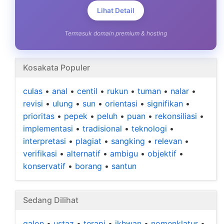
Lihat Detail
Termasuk domain premium & hosting
Kosakata Populer
culas
•
anal
•
centil
•
rukun
•
tuman
•
nalar
•
revisi
•
ulung
•
sun
•
orientasi
•
signifikan
•
prioritas
•
pepek
•
peluh
•
puan
•
rekonsiliasi
•
implementasi
•
tradisional
•
teknologi
•
interpretasi
•
plagiat
•
sangking
•
relevan
•
verifikasi
•
alternatif
•
ambigu
•
objektif
•
konservatif
•
borang
•
santun
Sedang Dilihat
galon
•
ustaz
•
terapi
•
ikhwan
•
nomenklatur
•