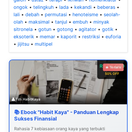
ongok
•
telingkuh
•
lada
•
kekandi
•
beberas
•
lali
•
debah
•
permutasi
•
henoteisme
•
seolah-
olah
•
maksimal
•
tanjul
•
embuh
•
minyak
sitronela
•
gotun
•
gotong
•
agitator
•
gotik
•
eksoterik
•
memar
•
kaporit
•
restriksi
•
euforia
•
jijitsu
•
multipel
Rp 99.000
🔥 Terlaris
50% OFF
👤
Tim HabitKaya
📚 Ebook "Habit Kaya" - Panduan Lengkap
Sukses Finansial
Rahasia 7 kebiasaan orang kaya yang terbukti