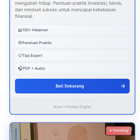
mengubah hidup. Panduan praktis investasi, bisnis,
dan mindset sukses untuk mencapai kebebasan
finansial.
📖
150+ Halaman
🎯
Panduan Praktis
💡
Tips Expert
🎧
PDF + Audio
→
Beli Sekarang
Iklan • Produk Digital
Download
✨ Trending