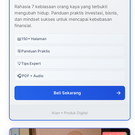
Rahasia 7 kebiasaan orang kaya yang terbukti
mengubah hidup. Panduan praktis investasi, bisnis,
dan mindset sukses untuk mencapai kebebasan
finansial.
📖
150+ Halaman
🎯
Panduan Praktis
💡
Tips Expert
🎧
PDF + Audio
→
Beli Sekarang
Iklan • Produk Digital
Download