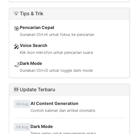
💡 Tips & Trik
Pencarian Cepat
🎯
Gunakan Ctrl+K untuk fokus ke pencarian
Voice Search
🎤
Klik ikon mikrofon untuk pencarian suara
Dark Mode
🌙
Gunakan Ctrl+D untuk toggle dark mode
🆕 Update Terbaru
AI Content Generation
09 Aug
Contoh kalimat dan artikel otomatis
Dark Mode
08 Aug
Tema gelap untuk kenyamanan mata