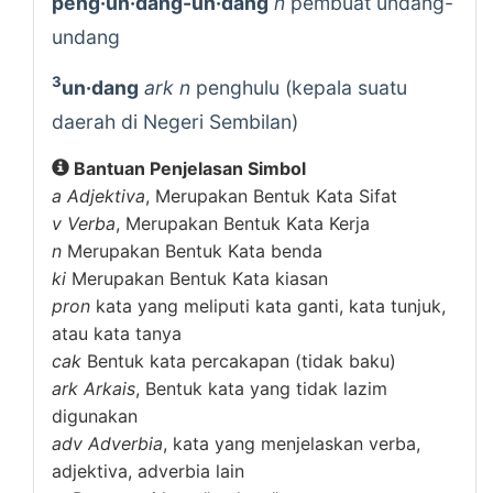
peng·un·dang-un·dang
n
pembuat undang-
undang
3
un·dang
ark n
penghulu (kepala suatu
daerah di Negeri Sembilan)
Bantuan Penjelasan Simbol
a
Adjektiva
, Merupakan Bentuk Kata Sifat
v
Verba
, Merupakan Bentuk Kata Kerja
n
Merupakan Bentuk Kata benda
ki
Merupakan Bentuk Kata kiasan
pron
kata yang meliputi kata ganti, kata tunjuk,
atau kata tanya
cak
Bentuk kata percakapan (tidak baku)
ark
Arkais
, Bentuk kata yang tidak lazim
digunakan
adv
Adverbia
, kata yang menjelaskan verba,
adjektiva, adverbia lain