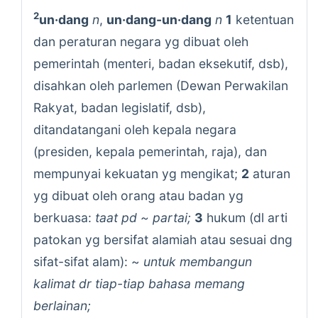
2
un·dang
n
,
un·dang-un·dang
n
1
ketentuan
dan peraturan negara yg dibuat oleh
pemerintah (menteri, badan eksekutif, dsb),
disahkan oleh parlemen (Dewan Perwakilan
Rakyat, badan legislatif, dsb),
ditandatangani oleh kepala negara
(presiden, kepala pemerintah, raja), dan
mempunyai kekuatan yg mengikat;
2
aturan
yg dibuat oleh orang atau badan yg
berkuasa:
taat pd ~ partai;
3
hukum (dl arti
patokan yg bersifat alamiah atau sesuai dng
sifat-sifat alam): ~
untuk membangun
kalimat dr tiap-tiap bahasa memang
berlainan;