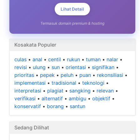
Lihat Detail
Termasuk domain premium & hosting
Kosakata Populer
culas
•
anal
•
centil
•
rukun
•
tuman
•
nalar
•
revisi
•
ulung
•
sun
•
orientasi
•
signifikan
•
prioritas
•
pepek
•
peluh
•
puan
•
rekonsiliasi
•
implementasi
•
tradisional
•
teknologi
•
interpretasi
•
plagiat
•
sangking
•
relevan
•
verifikasi
•
alternatif
•
ambigu
•
objektif
•
konservatif
•
borang
•
santun
Sedang Dilihat