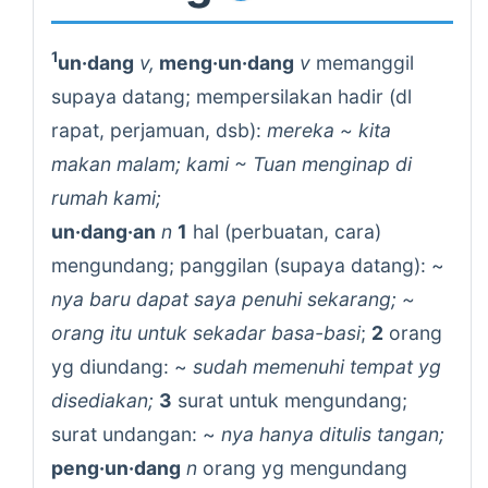
1
un·dang
v,
meng·un·dang
v
memanggil
supaya datang; mempersilakan hadir (dl
rapat, perjamuan, dsb):
mereka ~ kita
makan malam; kami ~ Tuan menginap di
rumah kami;
un·dang·an
n
1
hal (perbuatan, cara)
mengundang; panggilan (supaya datang): ~
nya baru dapat saya penuhi sekarang; ~
orang itu untuk sekadar basa-basi
;
2
orang
yg diundang: ~
sudah memenuhi tempat yg
disediakan;
3
surat untuk mengundang;
surat undangan: ~
nya hanya ditulis tangan;
peng·un·dang
n
orang yg mengundang