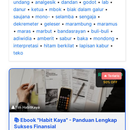
undang
•
analgesik
•
dandan
•
godot
•
lab
•
danur
•
ketua
•
mbok
•
biak dalam galur
•
saujana
•
mono-
•
selamba
•
sengaja
•
dekremeter
•
geleser
•
marambung
•
maramus
•
maras
•
marbut
•
bandasrayan
•
buli-buli
•
adiwidia
•
amberit
•
sabur
•
baka
•
mondong
•
interpretasi
•
hitam berkilat
•
lapisan kabur
•
teko
Rp 99.000
🔥 Terlaris
50% OFF
👤
Tim HabitKaya
📚 Ebook "Habit Kaya" - Panduan Lengkap
Sukses Finansial