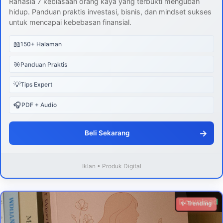
Rahasia 7 kebiasaan orang kaya yang terbukti mengubah
hidup. Panduan praktis investasi, bisnis, dan mindset sukses
untuk mencapai kebebasan finansial.
📖
150+ Halaman
🎯
Panduan Praktis
💡
Tips Expert
🎧
PDF + Audio
→
Beli Sekarang
Iklan • Produk Digital
Download
✨ Trending