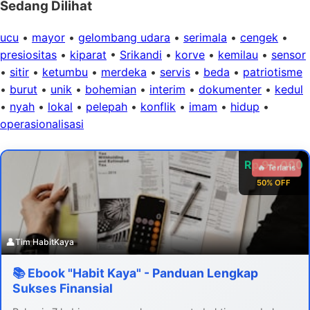
Sedang Dilihat
ucu
•
mayor
•
gelombang udara
•
serimala
•
cengek
•
presiositas
•
kiparat
•
Srikandi
•
korve
•
kemilau
•
sensor
•
sitir
•
ketumbu
•
merdeka
•
servis
•
beda
•
patriotisme
•
burut
•
unik
•
bohemian
•
interim
•
dokumenter
•
kedul
•
nyah
•
lokal
•
pelepah
•
konflik
•
imam
•
hidup
•
operasionalisasi
Rp 99.000
🔥 Terlaris
50% OFF
👤
Tim HabitKaya
📚 Ebook "Habit Kaya" - Panduan Lengkap
Sukses Finansial