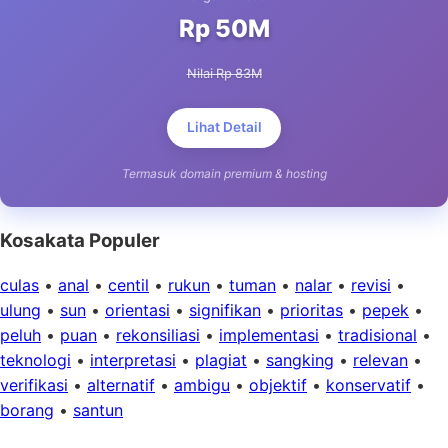
Rp 50M
Nilai Rp 83M
Lihat Detail
Termasuk domain premium & hosting
Kosakata Populer
culas
•
anal
•
centil
•
rukun
•
tuman
•
nalar
•
revisi
•
ulung
•
sun
•
orientasi
•
signifikan
•
prioritas
•
pepek
•
peluh
•
puan
•
rekonsiliasi
•
implementasi
•
tradisional
•
teknologi
•
interpretasi
•
plagiat
•
sangking
•
relevan
•
verifikasi
•
alternatif
•
ambigu
•
objektif
•
konservatif
•
borang
•
santun