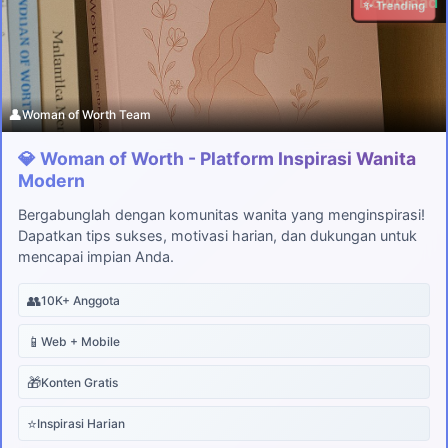
Download
✨ Trending
👤
Woman of Worth Team
💎 Woman of Worth - Platform Inspirasi Wanita
Modern
Bergabunglah dengan komunitas wanita yang menginspirasi!
Dapatkan tips sukses, motivasi harian, dan dukungan untuk
mencapai impian Anda.
👥
10K+ Anggota
📱
Web + Mobile
🎁
Konten Gratis
⭐
Inspirasi Harian