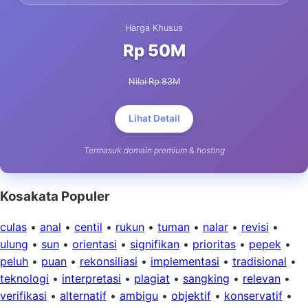
Harga Khusus
Rp 50M
Nilai Rp 83M
Lihat Detail
Termasuk domain premium & hosting
Kosakata Populer
culas
•
anal
•
centil
•
rukun
•
tuman
•
nalar
•
revisi
•
ulung
•
sun
•
orientasi
•
signifikan
•
prioritas
•
pepek
•
peluh
•
puan
•
rekonsiliasi
•
implementasi
•
tradisional
•
teknologi
•
interpretasi
•
plagiat
•
sangking
•
relevan
•
verifikasi
•
alternatif
•
ambigu
•
objektif
•
konservatif
•