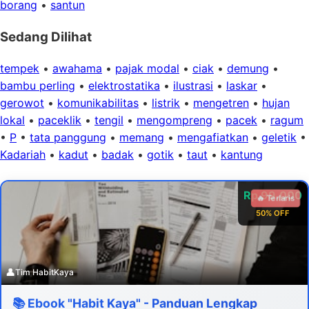
borang
•
santun
Sedang Dilihat
tempek
•
awahama
•
pajak modal
•
ciak
•
demung
•
bambu perling
•
elektrostatika
•
ilustrasi
•
laskar
•
gerowot
•
komunikabilitas
•
listrik
•
mengetren
•
hujan
lokal
•
paceklik
•
tengil
•
mengompreng
•
pacek
•
ragum
•
P
•
tata panggung
•
memang
•
mengafiatkan
•
geletik
•
Kadariah
•
kadut
•
badak
•
gotik
•
taut
•
kantung
Rp 99.000
🔥 Terlaris
50% OFF
👤
Tim HabitKaya
📚 Ebook "Habit Kaya" - Panduan Lengkap