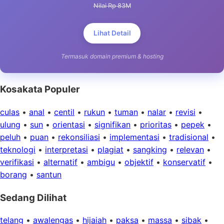
Nilai Rp 83M
Lihat Detail
Termasuk domain premium & hosting
Kosakata Populer
culas
•
anal
•
centil
•
rukun
•
tuman
•
nalar
•
revisi
•
ulung
•
sun
•
orientasi
•
signifikan
•
prioritas
•
pepek
•
peluh
•
puan
•
rekonsiliasi
•
implementasi
•
tradisional
•
teknologi
•
interpretasi
•
plagiat
•
sangking
•
relevan
•
verifikasi
•
alternatif
•
ambigu
•
objektif
•
konservatif
•
borang
•
santun
Sedang Dilihat
telang
•
awalengas
•
hijaiah
•
paksa
•
massa
•
sibak
•