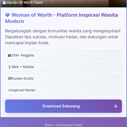
👤
Woman of Worth Team
💎 Woman of Worth - Platform Inspirasi Wanita
Modern
Bergabunglah dengan komunitas wanita yang menginspirasi!
Dapatkan tips sukses, motivasi harian, dan dukungan untuk
mencapai impian Anda.
👥
10K+ Anggota
📱
Web + Mobile
🎁
Konten Gratis
⭐
Inspirasi Harian
↓
Download Sekarang
Iklan • Download Gratis