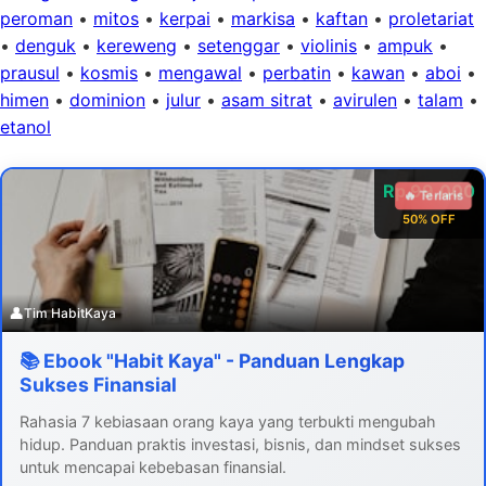
peroman
•
mitos
•
kerpai
•
markisa
•
kaftan
•
proletariat
•
denguk
•
kereweng
•
setenggar
•
violinis
•
ampuk
•
prausul
•
kosmis
•
mengawal
•
perbatin
•
kawan
•
aboi
•
himen
•
dominion
•
julur
•
asam sitrat
•
avirulen
•
talam
•
etanol
Rp 99.000
🔥 Terlaris
50% OFF
👤
Tim HabitKaya
📚 Ebook "Habit Kaya" - Panduan Lengkap
Sukses Finansial
Rahasia 7 kebiasaan orang kaya yang terbukti mengubah
hidup. Panduan praktis investasi, bisnis, dan mindset sukses
untuk mencapai kebebasan finansial.