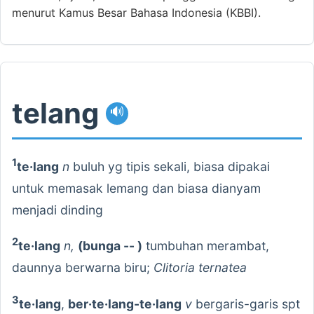
menurut Kamus Besar Bahasa Indonesia (KBBI).
telang
🔊
1
te·lang
n
buluh yg tipis sekali, biasa dipakai
untuk memasak lemang dan biasa dianyam
menjadi dinding
2
te·lang
n,
(bunga -- )
tumbuhan merambat,
daunnya berwarna biru;
Clitoria ternatea
3
te·lang
,
ber·te·lang-te·lang
v
bergaris-garis spt