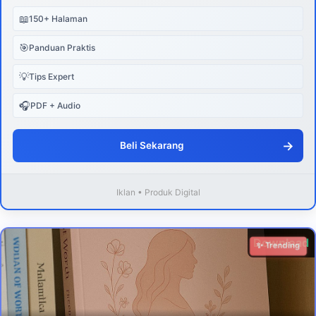
📖
150+ Halaman
🎯
Panduan Praktis
💡
Tips Expert
🎧
PDF + Audio
→
Beli Sekarang
Iklan • Produk Digital
Download
✨ Trending