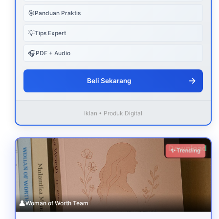
🎯
Panduan Praktis
💡
Tips Expert
🎧
PDF + Audio
→
Beli Sekarang
Iklan • Produk Digital
Download
✨ Trending
👤
Woman of Worth Team