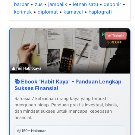
barbar
•
zus
•
jempalik
•
letnan satu
•
deponir
•
kerimuk
•
diplomat
•
karnaval
•
haplografi
Rp 99.000
🔥 Terlaris
50% OFF
👤
Tim HabitKaya
📚 Ebook "Habit Kaya" - Panduan Lengkap
Sukses Finansial
Rahasia 7 kebiasaan orang kaya yang terbukti
mengubah hidup. Panduan praktis investasi, bisnis,
dan mindset sukses untuk mencapai kebebasan
finansial.
📖
150+ Halaman