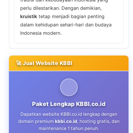
perlu dilestarikan. Dengan demikian,
kruistik
tetap menjadi bagian penting
dalam kehidupan sehari-hari dan budaya
Indonesia modern.
🚀 Jual Website KBBI
Paket Lengkap KBBI.co.id
Dapatkan website KBBI.co.id lengkap dengan
domain premium
kbbi.co.id
, hosting gratis, dan
maintenance 1 tahun penuh.