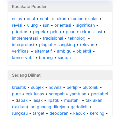
Kosakata Populer
culas
•
anal
•
centil
•
rukun
•
tuman
•
nalar
•
revisi
•
ulung
•
sun
•
orientasi
•
signifikan
•
prioritas
•
pepek
•
peluh
•
puan
•
rekonsiliasi
•
implementasi
•
tradisional
•
teknologi
•
interpretasi
•
plagiat
•
sangking
•
relevan
•
verifikasi
•
alternatif
•
ambigu
•
objektif
•
konservatif
•
borang
•
santun
Sedang Dilihat
kruistik
•
subjek
•
novela
•
perlip
•
plutonik
•
pure
•
cek lunas
•
serapah
•
yamtuan
•
portabel
•
dabak
•
lasak
•
lipstik
•
mustahil
•
tak akan
(takkan) lari gunung dikejar
•
gadolinit
•
rungkau
•
target
•
deodoran
•
kacuk
•
kercing
•