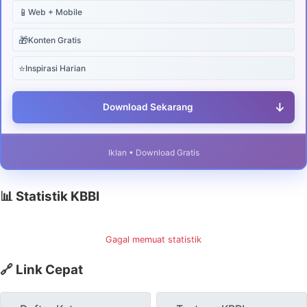
📱
Web + Mobile
🎁
Konten Gratis
⭐
Inspirasi Harian
↓
Download Sekarang
Iklan • Download Gratis
📊 Statistik KBBI
Gagal memuat statistik
🔗 Link Cepat