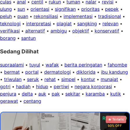
culas
•
anal
•
centil
•
rukun
•
tuman
•
nalar
•
revisi
•
ulung
•
sun
•
orientasi
•
signifikan
•
prioritas
•
pepek
•
peluh
•
puan
•
rekonsiliasi
•
implementasi
•
tradisional
•
teknologi
•
interpretasi
•
plagiat
•
sangking
•
relevan
•
verifikasi
•
alternatif
•
ambigu
•
objektif
•
konservatif
•
borang
•
santun
Sedang Dilihat
supraalami
•
tuyul
•
wafak
•
berita peringatan
•
fahombe
•
bermat
•
portal
•
dermatologi
•
diklorida
•
ibu kandung
•
triwulan
•
seruk
•
rehat
•
simpel
•
kontur
•
munajat
•
gotri
•
hadiah
•
hidup
•
pertiwi
•
negara korporasi
•
penjura
•
delta
•
auk
•
pak
•
sekitar
•
karamba
•
kutik
•
gerawat
•
centang
Rp 99.000
🔥 Terlaris
50% OFF