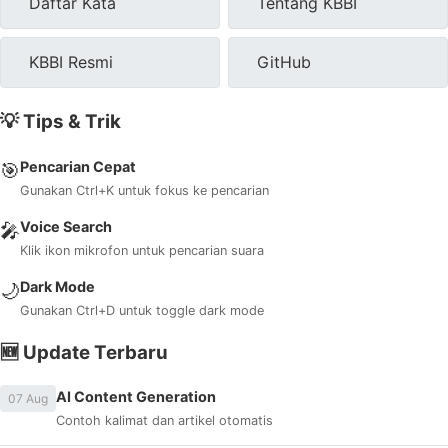
Daftar Kata
Tentang KBBI
KBBI Resmi
GitHub
💡 Tips & Trik
Pencarian Cepat
🎯
Gunakan Ctrl+K untuk fokus ke pencarian
Voice Search
🎤
Klik ikon mikrofon untuk pencarian suara
Dark Mode
🌙
Gunakan Ctrl+D untuk toggle dark mode
🆕 Update Terbaru
AI Content Generation
07 Aug
Contoh kalimat dan artikel otomatis