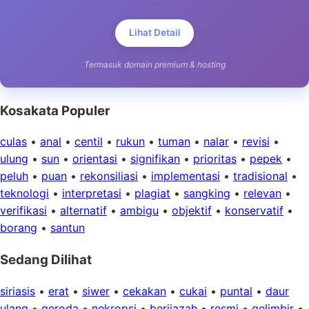
Lihat Detail
Termasuk domain premium & hosting
Kosakata Populer
culas
•
anal
•
centil
•
rukun
•
tuman
•
nalar
•
revisi
•
ulung
•
sun
•
orientasi
•
signifikan
•
prioritas
•
pepek
•
peluh
•
puan
•
rekonsiliasi
•
implementasi
•
tradisional
•
teknologi
•
interpretasi
•
plagiat
•
sangking
•
relevan
•
verifikasi
•
alternatif
•
ambigu
•
objektif
•
konservatif
•
borang
•
santun
Sedang Dilihat
siriasis
•
erat
•
siwer
•
cekakan
•
cukai
•
puntal
•
daur
ulang
•
geroda
•
nekropsi
•
berijazah
•
resmi
•
gelimbir
•