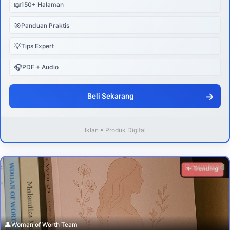
📖
150+ Halaman
🎯
Panduan Praktis
💡
Tips Expert
🎧
PDF + Audio
→
Beli Sekarang
Iklan • Produk Digital
Download
✨ Trending
👤
Woman of Worth Team