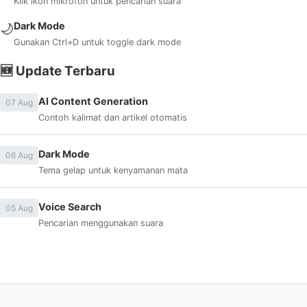
Klik ikon mikrofon untuk pencarian suara
Dark Mode
🌙
Gunakan Ctrl+D untuk toggle dark mode
🆕 Update Terbaru
AI Content Generation
07 Aug
Contoh kalimat dan artikel otomatis
Dark Mode
06 Aug
Tema gelap untuk kenyamanan mata
Voice Search
05 Aug
Pencarian menggunakan suara