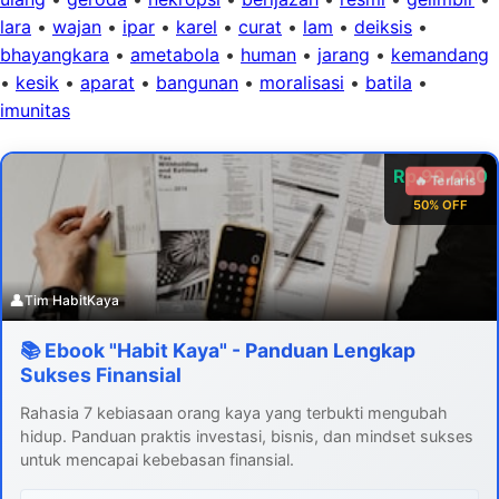
lara
•
wajan
•
ipar
•
karel
•
curat
•
lam
•
deiksis
•
bhayangkara
•
ametabola
•
human
•
jarang
•
kemandang
•
kesik
•
aparat
•
bangunan
•
moralisasi
•
batila
•
imunitas
Rp 99.000
🔥 Terlaris
50% OFF
👤
Tim HabitKaya
📚 Ebook "Habit Kaya" - Panduan Lengkap
Sukses Finansial
Rahasia 7 kebiasaan orang kaya yang terbukti mengubah
hidup. Panduan praktis investasi, bisnis, dan mindset sukses
untuk mencapai kebebasan finansial.