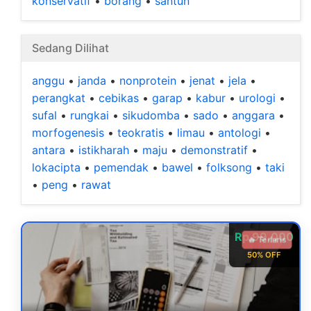
konservatif
•
borang
•
santun
Sedang Dilihat
anggu
•
janda
•
nonprotein
•
jenat
•
jela
•
perangkat
•
cebikas
•
garap
•
kabur
•
urologi
•
sufal
•
rungkai
•
sikudomba
•
sado
•
anggara
•
morfogenesis
•
teokratis
•
limau
•
antologi
•
antara
•
istikharah
•
maju
•
demonstratif
•
lokacipta
•
pemendak
•
bawel
•
folksong
•
taki
•
peng
•
rawat
Rp 99.000
🔥 Terlaris
50% OFF