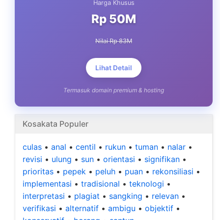
Harga Khusus
Rp 50M
Nilai Rp 83M
Lihat Detail
Termasuk domain premium & hosting
Kosakata Populer
culas
•
anal
•
centil
•
rukun
•
tuman
•
nalar
•
revisi
•
ulung
•
sun
•
orientasi
•
signifikan
•
prioritas
•
pepek
•
peluh
•
puan
•
rekonsiliasi
•
implementasi
•
tradisional
•
teknologi
•
interpretasi
•
plagiat
•
sangking
•
relevan
•
verifikasi
•
alternatif
•
ambigu
•
objektif
•