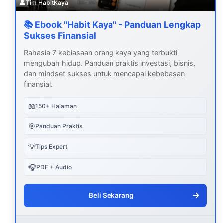
👤
Tim HabitKaya
📚 Ebook "Habit Kaya" - Panduan Lengkap
Sukses Finansial
Rahasia 7 kebiasaan orang kaya yang terbukti
mengubah hidup. Panduan praktis investasi, bisnis,
dan mindset sukses untuk mencapai kebebasan
finansial.
📖
150+ Halaman
🎯
Panduan Praktis
💡
Tips Expert
🎧
PDF + Audio
→
Beli Sekarang