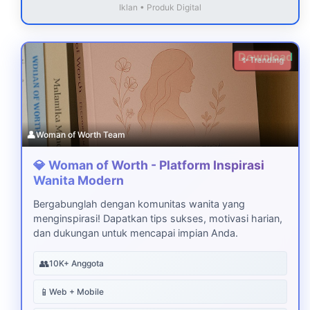
Iklan • Produk Digital
Download
✨ Trending
👤
Woman of Worth Team
💎 Woman of Worth - Platform Inspirasi
Wanita Modern
Bergabunglah dengan komunitas wanita yang
menginspirasi! Dapatkan tips sukses, motivasi harian,
dan dukungan untuk mencapai impian Anda.
👥
10K+ Anggota
📱
Web + Mobile