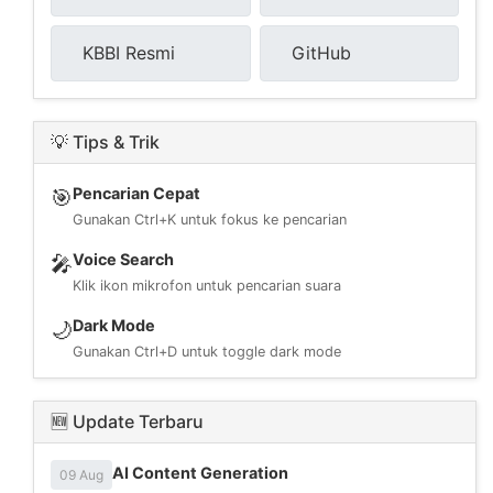
KBBI Resmi
GitHub
💡 Tips & Trik
Pencarian Cepat
🎯
Gunakan Ctrl+K untuk fokus ke pencarian
Voice Search
🎤
Klik ikon mikrofon untuk pencarian suara
Dark Mode
🌙
Gunakan Ctrl+D untuk toggle dark mode
🆕 Update Terbaru
AI Content Generation
09 Aug