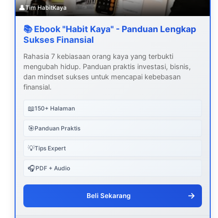
👤
Tim HabitKaya
📚 Ebook "Habit Kaya" - Panduan Lengkap
Sukses Finansial
Rahasia 7 kebiasaan orang kaya yang terbukti
mengubah hidup. Panduan praktis investasi, bisnis,
dan mindset sukses untuk mencapai kebebasan
finansial.
📖
150+ Halaman
🎯
Panduan Praktis
💡
Tips Expert
🎧
PDF + Audio
→
Beli Sekarang