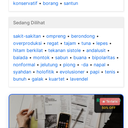
konservatif
•
borang
•
santun
Sedang Dilihat
sakit-sakitan
•
ompreng
•
berondong
•
overproduksi
•
regat
•
tajam
•
tuna
•
lepes
•
hitam berkilat
•
tekanan sistole
•
andalusit
•
balada
•
montok
•
sabun
•
buana
•
bipolaritas
•
nonformal
•
jelutung
•
piong
•
-da
•
napal
•
syahdan
•
holofitik
•
evolusioner
•
papi
•
tenis
•
bunuh
•
galak
•
kuartet
•
lavendel
Rp 99.000
🔥 Terlaris
50% OFF