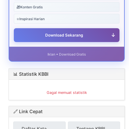
🎁
Konten Gratis
⭐
Inspirasi Harian
↓
Download Sekarang
Iklan • Download Gratis
📊 Statistik KBBI
Gagal memuat statistik
🔗 Link Cepat
Daftar Kata
Tentang KBBI