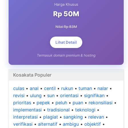
Harga Khusus
Rp 50M
Nilai Rp 83M
Lihat Detail
Termasuk domain premium & hosting
Kosakata Populer
culas
•
anal
•
centil
•
rukun
•
tuman
•
nalar
•
revisi
•
ulung
•
sun
•
orientasi
•
signifikan
•
prioritas
•
pepek
•
peluh
•
puan
•
rekonsiliasi
•
implementasi
•
tradisional
•
teknologi
•
interpretasi
•
plagiat
•
sangking
•
relevan
•
verifikasi
•
alternatif
•
ambigu
•
objektif
•