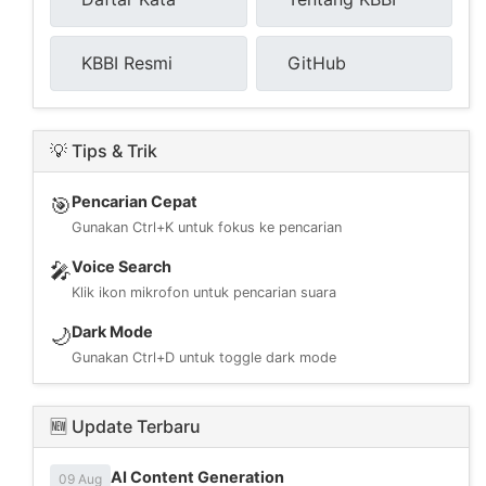
KBBI Resmi
GitHub
💡 Tips & Trik
Pencarian Cepat
🎯
Gunakan Ctrl+K untuk fokus ke pencarian
Voice Search
🎤
Klik ikon mikrofon untuk pencarian suara
Dark Mode
🌙
Gunakan Ctrl+D untuk toggle dark mode
🆕 Update Terbaru
AI Content Generation
09 Aug