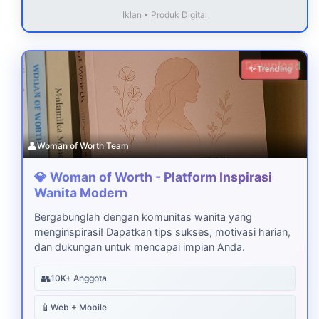
Iklan • Produk Digital
Download
✨ Trending
👤
Woman of Worth Team
💎 Woman of Worth - Platform Inspirasi
Wanita Modern
Bergabunglah dengan komunitas wanita yang
menginspirasi! Dapatkan tips sukses, motivasi harian,
dan dukungan untuk mencapai impian Anda.
👥
10K+ Anggota
📱
Web + Mobile