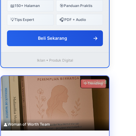
📖
🎯
150+ Halaman
Panduan Praktis
💡
🎧
Tips Expert
PDF + Audio
→
Beli Sekarang
Iklan • Produk Digital
Download
✨ Trending
👤
Woman of Worth Team