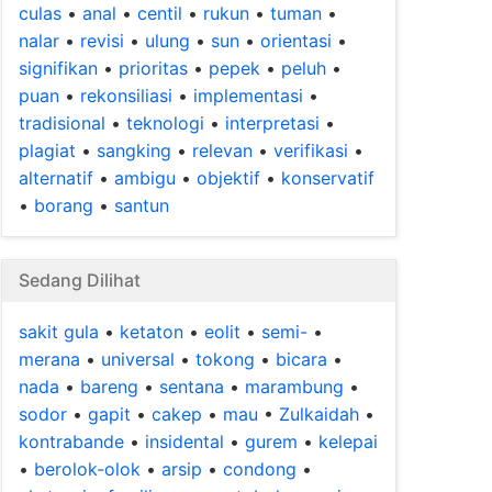
culas
•
anal
•
centil
•
rukun
•
tuman
•
nalar
•
revisi
•
ulung
•
sun
•
orientasi
•
signifikan
•
prioritas
•
pepek
•
peluh
•
puan
•
rekonsiliasi
•
implementasi
•
tradisional
•
teknologi
•
interpretasi
•
plagiat
•
sangking
•
relevan
•
verifikasi
•
alternatif
•
ambigu
•
objektif
•
konservatif
•
borang
•
santun
Sedang Dilihat
sakit gula
•
ketaton
•
eolit
•
semi-
•
merana
•
universal
•
tokong
•
bicara
•
nada
•
bareng
•
sentana
•
marambung
•
sodor
•
gapit
•
cakep
•
mau
•
Zulkaidah
•
kontrabande
•
insidental
•
gurem
•
kelepai
•
berolok-olok
•
arsip
•
condong
•