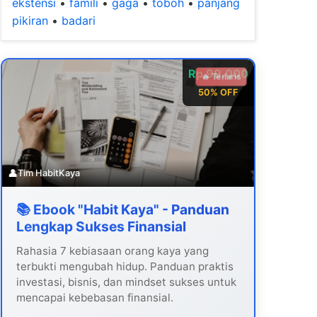
ekstensi
•
famili
•
gaga
•
toboh
•
panjang
pikiran
•
badari
Rp 99.000
🔥 Terlaris
50% OFF
👤
Tim HabitKaya
📚 Ebook "Habit Kaya" - Panduan
Lengkap Sukses Finansial
Rahasia 7 kebiasaan orang kaya yang
terbukti mengubah hidup. Panduan praktis
investasi, bisnis, dan mindset sukses untuk
mencapai kebebasan finansial.