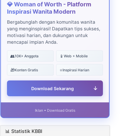
💎 Woman of Worth - Platform
Inspirasi Wanita Modern
Bergabunglah dengan komunitas wanita
yang menginspirasi! Dapatkan tips sukses,
motivasi harian, dan dukungan untuk
mencapai impian Anda.
👥
📱
10K+ Anggota
Web + Mobile
🎁
⭐
Konten Gratis
Inspirasi Harian
↓
Download Sekarang
Iklan • Download Gratis
📊 Statistik KBBI