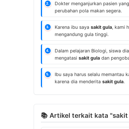
Dokter menganjurkan pasien yang
2.
perubahan pola makan segera.
Karena ibu saya
sakit gula
, kami 
3.
mengandung gula tinggi.
Dalam pelajaran Biologi, siswa d
4.
mengatasi
sakit gula
dan pengobat
Ibu saya harus selalu memantau ka
5.
karena dia menderita
sakit gula
.
📚 Artikel terkait kata "sakit