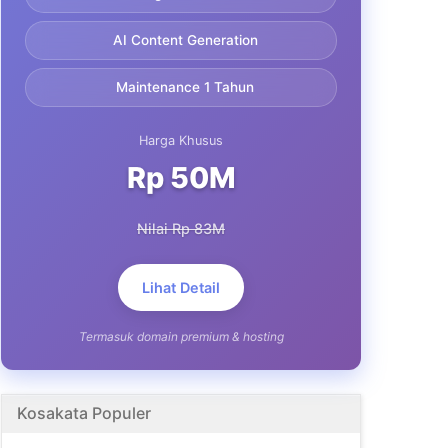
AI Content Generation
Maintenance 1 Tahun
Harga Khusus
Rp 50M
Nilai Rp 83M
Lihat Detail
Termasuk domain premium & hosting
Kosakata Populer