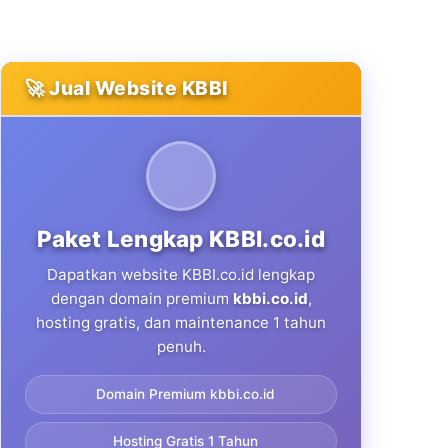
🚀 Jual Website KBBI
Paket Lengkap KBBI.co.id
Dapatkan website KBBI.co.id lengkap
dengan domain premium
kbbi.co.id
,
hosting gratis, dan maintenance 1 tahun
penuh.
Domain Premium kbbi.co.id
Hosting Gratis 1 Tahun