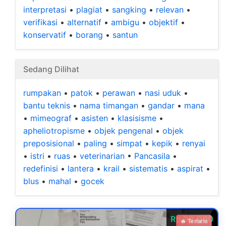
interpretasi
•
plagiat
•
sangking
•
relevan
•
verifikasi
•
alternatif
•
ambigu
•
objektif
•
konservatif
•
borang
•
santun
Sedang Dilihat
rumpakan
•
patok
•
perawan
•
nasi uduk
•
bantu teknis
•
nama timangan
•
gandar
•
mana
•
mimeograf
•
asisten
•
klasisisme
•
apheliotropisme
•
objek pengenal
•
objek
preposisional
•
paling
•
simpat
•
kepik
•
renyai
•
istri
•
ruas
•
veterinarian
•
Pancasila
•
redefinisi
•
lantera
•
krail
•
sistematis
•
aspirat
•
blus
•
mahal
•
gocek
Rp 99.000
🔥 Terlaris