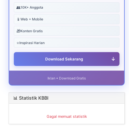
👥
10K+ Anggota
📱
Web + Mobile
🎁
Konten Gratis
⭐
Inspirasi Harian
↓
Download Sekarang
Iklan • Download Gratis
📊 Statistik KBBI
Gagal memuat statistik