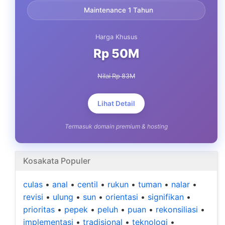
Maintenance 1 Tahun
Harga Khusus
Rp 50M
Nilai Rp 83M
Lihat Detail
Termasuk domain premium & hosting
Kosakata Populer
culas
•
anal
•
centil
•
rukun
•
tuman
•
nalar
•
revisi
•
ulung
•
sun
•
orientasi
•
signifikan
•
prioritas
•
pepek
•
peluh
•
puan
•
rekonsiliasi
•
implementasi
•
tradisional
•
teknologi
•