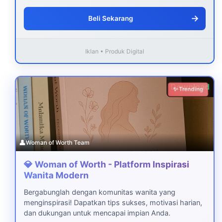
→
Beli Sekarang
Iklan • Produk Digital
Download
✨ Trending
👤
Woman of Worth Team
💎 Woman of Worth - Platform Inspirasi
Wanita Modern
Bergabunglah dengan komunitas wanita yang
menginspirasi! Dapatkan tips sukses, motivasi harian,
dan dukungan untuk mencapai impian Anda.