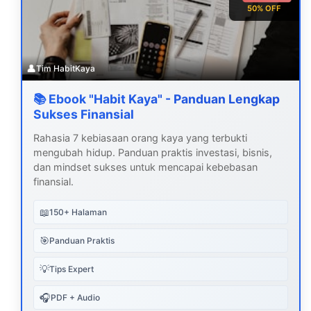
50% OFF
👤
Tim HabitKaya
📚 Ebook "Habit Kaya" - Panduan Lengkap
Sukses Finansial
Rahasia 7 kebiasaan orang kaya yang terbukti
mengubah hidup. Panduan praktis investasi, bisnis,
dan mindset sukses untuk mencapai kebebasan
finansial.
📖
150+ Halaman
🎯
Panduan Praktis
💡
Tips Expert
🎧
PDF + Audio