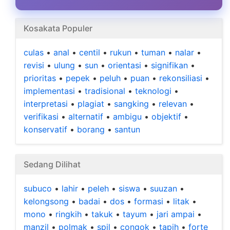
Kosakata Populer
culas
•
anal
•
centil
•
rukun
•
tuman
•
nalar
•
revisi
•
ulung
•
sun
•
orientasi
•
signifikan
•
prioritas
•
pepek
•
peluh
•
puan
•
rekonsiliasi
•
implementasi
•
tradisional
•
teknologi
•
interpretasi
•
plagiat
•
sangking
•
relevan
•
verifikasi
•
alternatif
•
ambigu
•
objektif
•
konservatif
•
borang
•
santun
Sedang Dilihat
subuco
•
lahir
•
peleh
•
siswa
•
suuzan
•
kelongsong
•
badai
•
dos
•
formasi
•
litak
•
mono
•
ringkih
•
takuk
•
tayum
•
jari ampai
•
manzil
•
polmak
•
spil
•
congok
•
tapih
•
forte