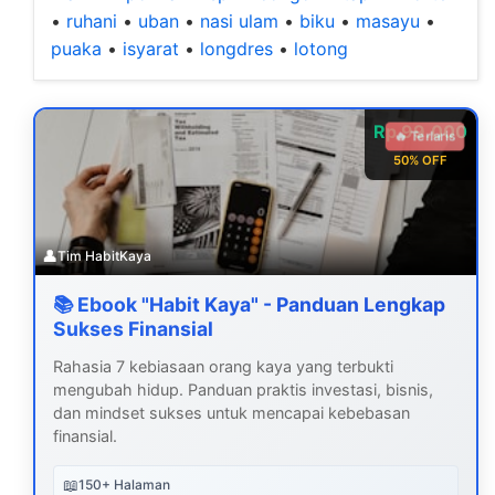
•
ruhani
•
uban
•
nasi ulam
•
biku
•
masayu
•
puaka
•
isyarat
•
longdres
•
lotong
Rp 99.000
🔥 Terlaris
50% OFF
👤
Tim HabitKaya
📚 Ebook "Habit Kaya" - Panduan Lengkap
Sukses Finansial
Rahasia 7 kebiasaan orang kaya yang terbukti
mengubah hidup. Panduan praktis investasi, bisnis,
dan mindset sukses untuk mencapai kebebasan
finansial.
📖
150+ Halaman