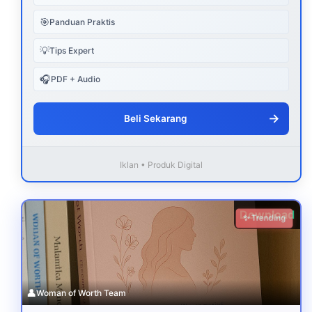
🎯
Panduan Praktis
💡
Tips Expert
🎧
PDF + Audio
→
Beli Sekarang
Iklan • Produk Digital
Download
✨ Trending
👤
Woman of Worth Team