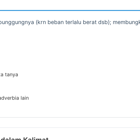
nggungnya (krn beban terlalu berat dsb); membung
ta tanya
adverbia lain
 dalam Kalimat