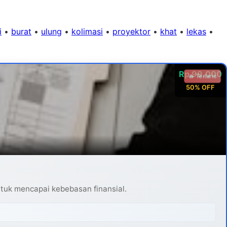
i
•
burat
•
ulung
•
kolimasi
•
proyektor
•
khat
•
lekas
•
Rp 99.000
🔥 Terlaris
50% OFF
ntuk mencapai kebebasan finansial.