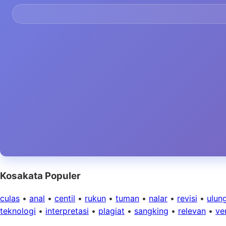
Kosakata Populer
culas
•
anal
•
centil
•
rukun
•
tuman
•
nalar
•
revisi
•
ulun
teknologi
•
interpretasi
•
plagiat
•
sangking
•
relevan
•
ver