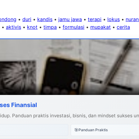
ondong
•
duri
•
kandis
•
jamu jawa
•
terapi
•
lokus
•
nuran
•
aktivis
•
knot
•
timpa
•
formulasi
•
mupakat
•
cerita
ses Finansial
dup. Panduan praktis investasi, bisnis, dan mindset sukses u
🎯
Panduan Praktis