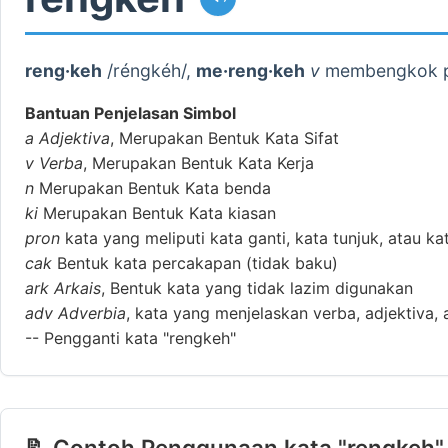
reng·keh
/réngkéh/,
me·reng·keh
v
membengkok pu
Bantuan Penjelasan Simbol
a
Adjektiva
, Merupakan Bentuk Kata Sifat
v
Verba
, Merupakan Bentuk Kata Kerja
n
Merupakan Bentuk Kata benda
ki
Merupakan Bentuk Kata kiasan
pron
kata yang meliputi kata ganti, kata tunjuk, atau ka
cak
Bentuk kata percakapan (tidak baku)
ark
Arkais
, Bentuk kata yang tidak lazim digunakan
adv
Adverbia
, kata yang menjelaskan verba, adjektiva, 
--
Pengganti kata "rengkeh"
📝 Contoh Penggunaan kata "rengkeh"