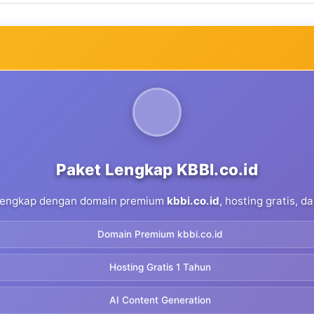
Paket Lengkap KBBI.co.id
 lengkap dengan domain premium
kbbi.co.id
, hosting gratis, 
Domain Premium kbbi.co.id
Hosting Gratis 1 Tahun
AI Content Generation