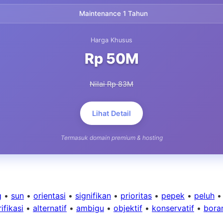
Maintenance 1 Tahun
Harga Khusus
Rp 50M
Nilai Rp 83M
Lihat Detail
Termasuk domain premium & hosting
g
•
sun
•
orientasi
•
signifikan
•
prioritas
•
pepek
•
peluh
ifikasi
•
alternatif
•
ambigu
•
objektif
•
konservatif
•
bora