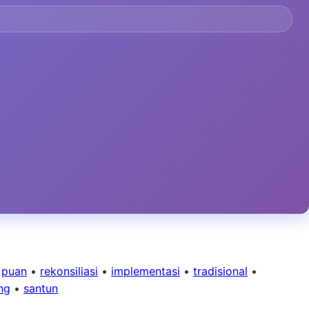
•
puan
•
rekonsiliasi
•
implementasi
•
tradisional
•
ng
•
santun