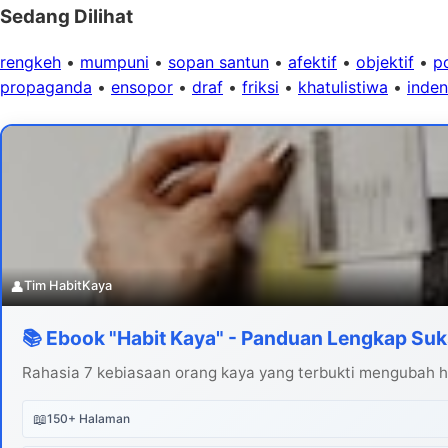
Sedang Dilihat
rengkeh
•
mumpuni
•
sopan santun
•
afektif
•
objektif
•
p
propaganda
•
ensopor
•
draf
•
friksi
•
khatulistiwa
•
inden
👤
Tim HabitKaya
📚 Ebook "Habit Kaya" - Panduan Lengkap Suk
Rahasia 7 kebiasaan orang kaya yang terbukti mengubah hi
📖
150+ Halaman