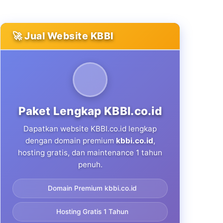
🚀 Jual Website KBBI
Paket Lengkap KBBI.co.id
Dapatkan website KBBI.co.id lengkap
dengan domain premium
kbbi.co.id
,
hosting gratis, dan maintenance 1 tahun
penuh.
Domain Premium kbbi.co.id
Hosting Gratis 1 Tahun