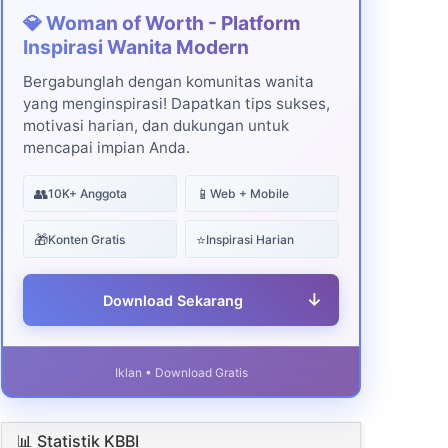
💎 Woman of Worth - Platform
Inspirasi Wanita Modern
Bergabunglah dengan komunitas wanita
yang menginspirasi! Dapatkan tips sukses,
motivasi harian, dan dukungan untuk
mencapai impian Anda.
👥
📱
10K+ Anggota
Web + Mobile
🎁
⭐
Konten Gratis
Inspirasi Harian
↓
Download Sekarang
Iklan • Download Gratis
📊 Statistik KBBI