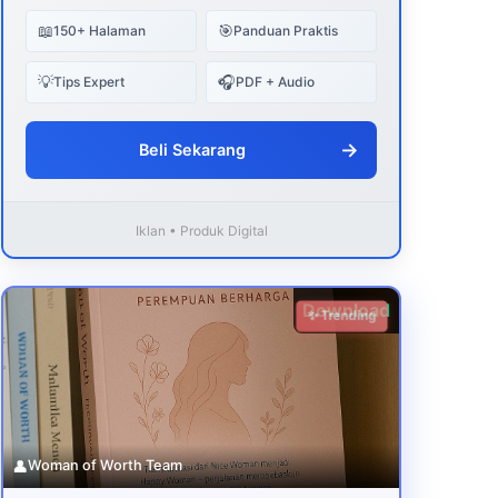
📖
🎯
150+ Halaman
Panduan Praktis
💡
🎧
Tips Expert
PDF + Audio
→
Beli Sekarang
Iklan • Produk Digital
Download
✨ Trending
👤
Woman of Worth Team