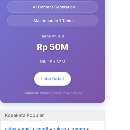
AI Content Generation
Maintenance 1 Tahun
Harga Khusus
Rp 50M
Nilai Rp 83M
Lihat Detail
Termasuk domain premium & hosting
Kosakata Populer
culas
•
anal
•
centil
•
rukun
•
tuman
•