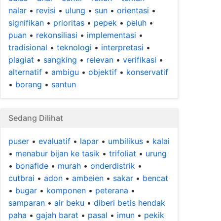
nalar
•
revisi
•
ulung
•
sun
•
orientasi
•
signifikan
•
prioritas
•
pepek
•
peluh
•
puan
•
rekonsiliasi
•
implementasi
•
tradisional
•
teknologi
•
interpretasi
•
plagiat
•
sangking
•
relevan
•
verifikasi
•
alternatif
•
ambigu
•
objektif
•
konservatif
•
borang
•
santun
Sedang Dilihat
puser
•
evaluatif
•
lapar
•
umbilikus
•
kalai
•
menabur bijan ke tasik
•
trifoliat
•
urung
•
bonafide
•
murah
•
onderdistrik
•
cutbrai
•
adon
•
ambeien
•
sakar
•
bencat
•
bugar
•
komponen
•
peterana
•
samparan
•
air beku
•
diberi betis hendak
paha
•
gajah barat
•
pasal
•
imun
•
pekik