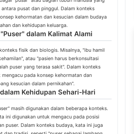
ebagai "pusar" atau bagian tubuh manusia yang
di antara pusat dan pinggul. Dalam konteks
an konsep kehormatan dan kesucian dalam budaya
ahan dan kehidupan keluarga.
"Puser" dalam Kalimat Alami
onteks fisik dan biologis. Misalnya, "ibu hamil
ehamilan", atau "pasien harus berkonsultasi
ah puser yang terasa sakit". Dalam konteks
tuk mengacu pada konsep kehormatan dan
bang kesucian dalam pernikahan".
dalam Kehidupan Sehari-Hari
puser" masih digunakan dalam beberapa konteks.
ta ini digunakan untuk mengacu pada posisi
 puser. Dalam konteks budaya, kata ini juga
t dan tradisi, seperti "puser sebagai lambang