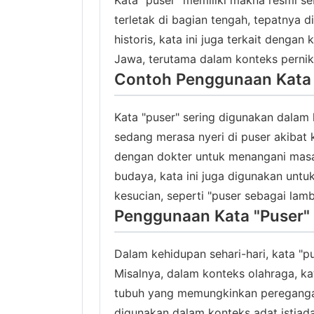
Kata "puser" memiliki makna resmi s
terletak di bagian tengah, tepatnya 
historis, kata ini juga terkait deng
Jawa, terutama dalam konteks pernik
Contoh Penggunaan Kata 
Kata "puser" sering digunakan dalam k
sedang merasa nyeri di puser akibat k
dengan dokter untuk menangani masal
budaya, kata ini juga digunakan un
kesucian, seperti "puser sebagai lam
Penggunaan Kata "Puser" 
Dalam kehidupan sehari-hari, kata "
Misalnya, dalam konteks olahraga, ka
tubuh yang memungkinkan peregangan
digunakan dalam konteks adat istiada