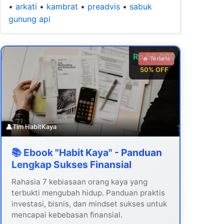
•
arkati
•
kambrat
•
preadvis
•
sabuk
gunung api
Rp 99.000
🔥 Terlaris
50% OFF
👤
Tim HabitKaya
📚 Ebook "Habit Kaya" - Panduan
Lengkap Sukses Finansial
Rahasia 7 kebiasaan orang kaya yang
terbukti mengubah hidup. Panduan praktis
investasi, bisnis, dan mindset sukses untuk
mencapai kebebasan finansial.