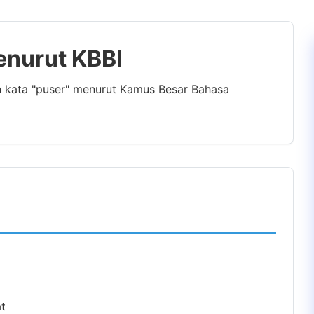
enurut KBBI
n kata "puser" menurut Kamus Besar Bahasa
at