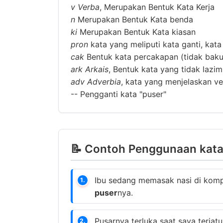
v
Verba
, Merupakan Bentuk Kata Kerja
n
Merupakan Bentuk Kata benda
ki
Merupakan Bentuk Kata kiasan
pron
kata yang meliputi kata ganti, kata
cak
Bentuk kata percakapan (tidak baku
ark
Arkais
, Bentuk kata yang tidak lazi
adv
Adverbia
, kata yang menjelaskan ver
--
Pengganti kata "puser"
📝 Contoh Penggunaan kata 
Ibu sedang memasak nasi di kompo
1.
puser
nya.
Pusarnya terluka saat saya terjatu
2.