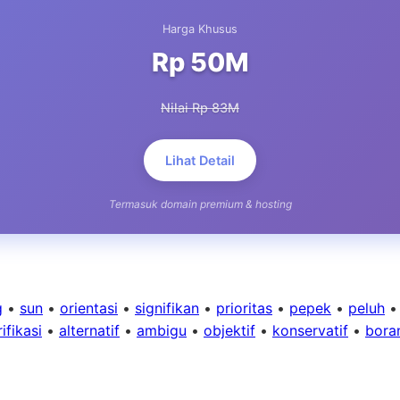
Harga Khusus
Rp 50M
Nilai Rp 83M
Lihat Detail
Termasuk domain premium & hosting
g
•
sun
•
orientasi
•
signifikan
•
prioritas
•
pepek
•
peluh
ifikasi
•
alternatif
•
ambigu
•
objektif
•
konservatif
•
bora