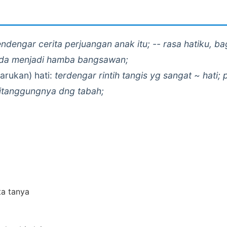
dengar cerita perjuangan anak itu; -- rasa hatiku, baga
nda menjadi hamba bangsawan;
rukan) hati:
terdengar rintih tangis yg sangat ~ hati;
ditanggungnya dng tabah;
ta tanya