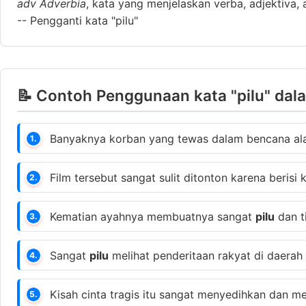
adv
Adverbia
, kata yang menjelaskan verba, adjektiva, 
--
Pengganti kata "pilu"
📝 Contoh Penggunaan kata "pilu" dal
Banyaknya korban yang tewas dalam bencana ala
1.
Film tersebut sangat sulit ditonton karena beris
2.
Kematian ayahnya membuatnya sangat
pilu
dan t
3.
Sangat
pilu
melihat penderitaan rakyat di daera
4.
Kisah cinta tragis itu sangat menyedihkan dan
5.