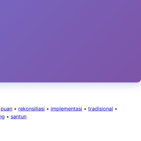
•
puan
•
rekonsiliasi
•
implementasi
•
tradisional
•
ng
•
santun