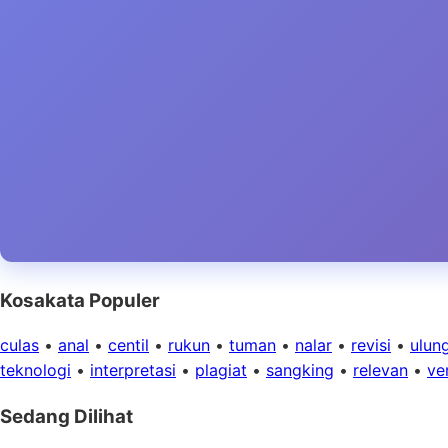
Kosakata Populer
culas
•
anal
•
centil
•
rukun
•
tuman
•
nalar
•
revisi
•
ulun
teknologi
•
interpretasi
•
plagiat
•
sangking
•
relevan
•
ver
Sedang Dilihat