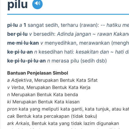
pilu
🔊
pi·lu
a
1
sangat sedih, terharu (rawan): --
hatiku men
ber·pi·lu
v
bersedih:
Adinda jangan ~ rawan Kaka
me·mi·lu·kan
v
menyedihkan, merawankan (mengha
ke·pi·lu·an
n
kesedihan hati:
kesakitan dan ~ hati 
ke·pi·lu-pi·lu·an
n
merasa pilu (sedih dsb)
Bantuan Penjelasan Simbol
a
Adjektiva
, Merupakan Bentuk Kata Sifat
v
Verba
, Merupakan Bentuk Kata Kerja
n
Merupakan Bentuk Kata benda
ki
Merupakan Bentuk Kata kiasan
pron
kata yang meliputi kata ganti, kata tunjuk, atau ka
cak
Bentuk kata percakapan (tidak baku)
ark
Arkais
, Bentuk kata yang tidak lazim digunakan