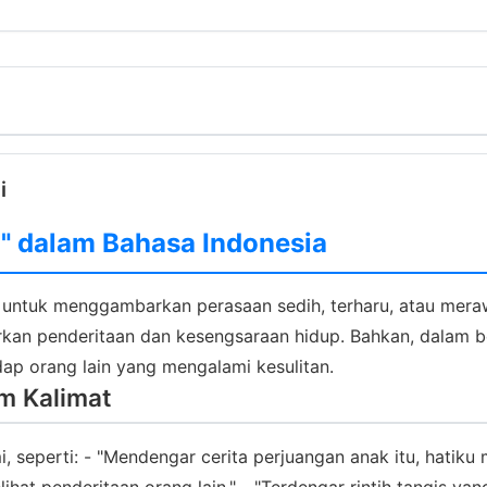
i
" dalam Bahasa Indonesia
 untuk menggambarkan perasaan sedih, terharu, atau merawa
rkan penderitaan dan kesengsaraan hidup. Bahkan, dalam b
p orang lain yang mengalami kesulitan.
m Kalimat
 seperti: - "Mendengar cerita perjuangan anak itu, hatiku m
 melihat penderitaan orang lain." - "Terdengar rintih tangis