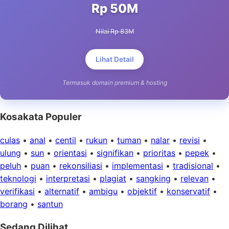
Rp 50M
Nilai Rp 83M
Lihat Detail
Termasuk domain premium & hosting
Kosakata Populer
culas
•
anal
•
centil
•
rukun
•
tuman
•
nalar
•
revisi
•
ulung
•
sun
•
orientasi
•
signifikan
•
prioritas
•
pepek
•
peluh
•
puan
•
rekonsiliasi
•
implementasi
•
tradisional
•
teknologi
•
interpretasi
•
plagiat
•
sangking
•
relevan
•
verifikasi
•
alternatif
•
ambigu
•
objektif
•
konservatif
•
borang
•
santun
Sedang Dilihat