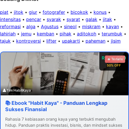
piat
•
jitok
•
giur
•
fotografer
•
bicokok
•
konus
•
intensitas
•
pencar
•
syarak
•
syarat
•
galak
•
jitak
•
reformasi
•
alga
•
Agustus
•
sineol
•
miskram
•
kayan
•
lahiriah
•
jemu
•
kemban
•
pihak
•
aditokoh
•
terumbuk
•
tajuk
•
kontroversi
•
lifter
•
upakarti
•
paheman
•
jisim
Rp 99.000
🔥 Terlaris
50% OFF
👤
Tim HabitKaya
📚 Ebook "Habit Kaya" - Panduan Lengkap
Sukses Finansial
Rahasia 7 kebiasaan orang kaya yang terbukti mengubah
hidup. Panduan praktis investasi, bisnis, dan mindset sukses