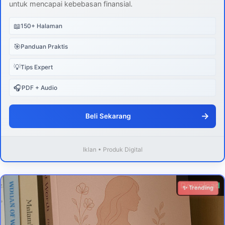
untuk mencapai kebebasan finansial.
📖
150+ Halaman
🎯
Panduan Praktis
💡
Tips Expert
🎧
PDF + Audio
→
Beli Sekarang
Iklan • Produk Digital
Download
✨ Trending