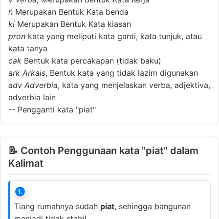
n
Merupakan Bentuk Kata benda
ki
Merupakan Bentuk Kata kiasan
pron
kata yang meliputi kata ganti, kata tunjuk, atau
kata tanya
cak
Bentuk kata percakapan (tidak baku)
ark
Arkais
, Bentuk kata yang tidak lazim digunakan
adv
Adverbia
, kata yang menjelaskan verba, adjektiva,
adverbia lain
--
Pengganti kata "piat"
📝 Contoh Penggunaan kata "piat" dalam
Kalimat
1.
Tiang rumahnya sudah
piat
, sehingga bangunan
menjadi tidak stabil.