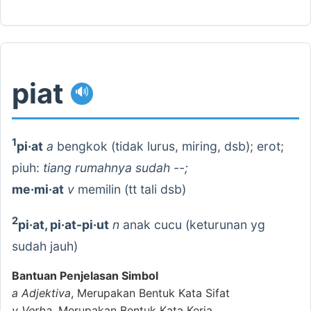
piat
🔊
1
pi·at
a
bengkok (tidak lurus, miring, dsb); erot;
piuh:
tiang rumahnya sudah --;
me·mi·at
v
memilin (tt tali dsb)
2
pi·at, pi·at-pi·ut
n
anak cucu (keturunan yg
sudah jauh)
Bantuan Penjelasan Simbol
a
Adjektiva
, Merupakan Bentuk Kata Sifat
v
Verba
, Merupakan Bentuk Kata Kerja