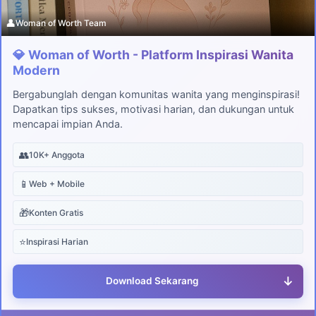
👤
Woman of Worth Team
💎 Woman of Worth - Platform Inspirasi Wanita
Modern
Bergabunglah dengan komunitas wanita yang menginspirasi!
Dapatkan tips sukses, motivasi harian, dan dukungan untuk
mencapai impian Anda.
👥
10K+ Anggota
📱
Web + Mobile
🎁
Konten Gratis
⭐
Inspirasi Harian
↓
Download Sekarang