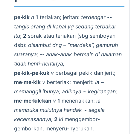
pe·kik
n
1
teriakan; jeritan:
terdengar --
tangis orang dl kapal yg sedang terbakar
itu
;
2
sorak atau teriakan (sbg semboyan
dsb):
disambut dng – “merdeka”, gemuruh
suaranya; -- anak-anak bermain di halaman
tidak henti-hentinya;
pe·kik-pe·kuk
v
berbagai pekik dan jerit;
me·me·kik
v
berteriak; menjerit:
ia ~
memanggil ibunya; adiknya ~ kegirangan;
me·me·kik·kan
v
1
meneriakkan:
ia
membuka mulutnya hendak ~ segala
kecemasannya;
2
ki
menggembor-
gemborkan; menyeru-nyerukan;