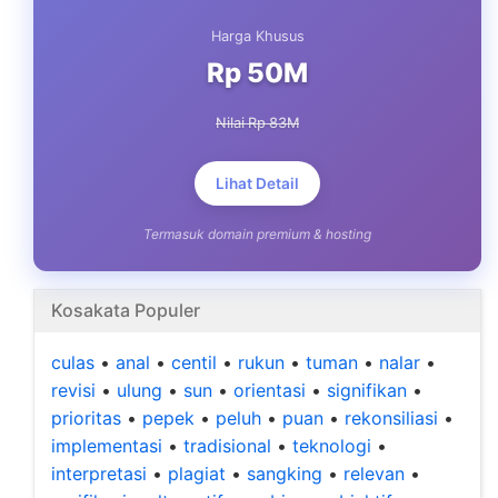
Harga Khusus
Rp 50M
Nilai Rp 83M
Lihat Detail
Termasuk domain premium & hosting
Kosakata Populer
culas
•
anal
•
centil
•
rukun
•
tuman
•
nalar
•
revisi
•
ulung
•
sun
•
orientasi
•
signifikan
•
prioritas
•
pepek
•
peluh
•
puan
•
rekonsiliasi
•
implementasi
•
tradisional
•
teknologi
•
interpretasi
•
plagiat
•
sangking
•
relevan
•