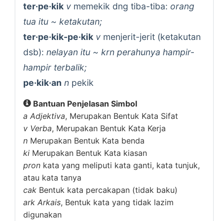
ter·pe·kik
v
memekik dng tiba-tiba:
orang
tua itu ~ ketakutan;
ter·pe·kik-pe·kik
v
menjerit-jerit (ketakutan
dsb):
nelayan itu ~ krn perahunya hampir-
hampir terbalik;
pe·kik·an
n
pekik
Bantuan Penjelasan Simbol
a
Adjektiva
, Merupakan Bentuk Kata Sifat
v
Verba
, Merupakan Bentuk Kata Kerja
n
Merupakan Bentuk Kata benda
ki
Merupakan Bentuk Kata kiasan
pron
kata yang meliputi kata ganti, kata tunjuk,
atau kata tanya
cak
Bentuk kata percakapan (tidak baku)
ark
Arkais
, Bentuk kata yang tidak lazim
digunakan