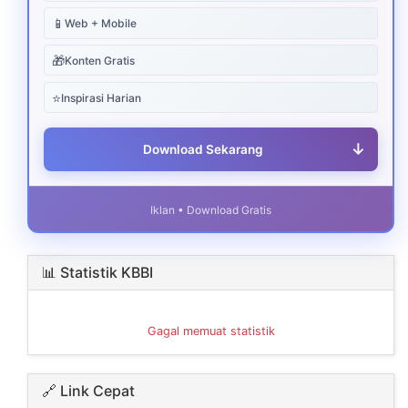
📱
Web + Mobile
🎁
Konten Gratis
⭐
Inspirasi Harian
↓
Download Sekarang
Iklan • Download Gratis
📊 Statistik KBBI
Gagal memuat statistik
🔗 Link Cepat