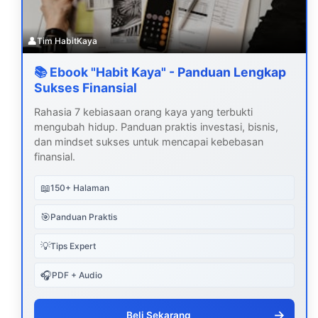
👤
Tim HabitKaya
📚 Ebook "Habit Kaya" - Panduan Lengkap
Sukses Finansial
Rahasia 7 kebiasaan orang kaya yang terbukti
mengubah hidup. Panduan praktis investasi, bisnis,
dan mindset sukses untuk mencapai kebebasan
finansial.
📖
150+ Halaman
🎯
Panduan Praktis
💡
Tips Expert
🎧
PDF + Audio
→
Beli Sekarang