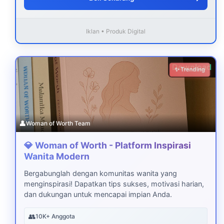
Iklan • Produk Digital
Download
✨ Trending
👤
Woman of Worth Team
💎 Woman of Worth - Platform Inspirasi
Wanita Modern
Bergabunglah dengan komunitas wanita yang
menginspirasi! Dapatkan tips sukses, motivasi harian,
dan dukungan untuk mencapai impian Anda.
👥
10K+ Anggota