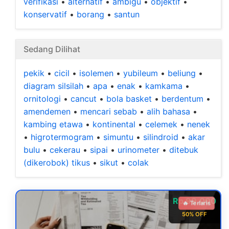
verifikasi
•
alternatif
•
ambigu
•
objektif
•
konservatif
•
borang
•
santun
Sedang Dilihat
pekik
•
cicil
•
isolemen
•
yubileum
•
beliung
•
diagram silsilah
•
apa
•
enak
•
kamkama
•
ornitologi
•
cancut
•
bola basket
•
berdentum
•
amendemen
•
mencari sebab
•
alih bahasa
•
kambing etawa
•
kontinental
•
celemek
•
nenek
•
higrotermogram
•
simuntu
•
silindroid
•
akar
bulu
•
cekerau
•
sipai
•
urinometer
•
ditebuk
(dikerobok) tikus
•
sikut
•
colak
Rp 99.000
🔥 Terlaris
50% OFF