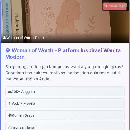
Download
✨ Trending
👤
Woman of Worth Team
💎 Woman of Worth - Platform Inspirasi Wanita
Modern
Bergabunglah dengan komunitas wanita yang menginspirasi!
Dapatkan tips sukses, motivasi harian, dan dukungan untuk
mencapai impian Anda.
👥
10K+ Anggota
📱
Web + Mobile
🎁
Konten Gratis
⭐
Inspirasi Harian