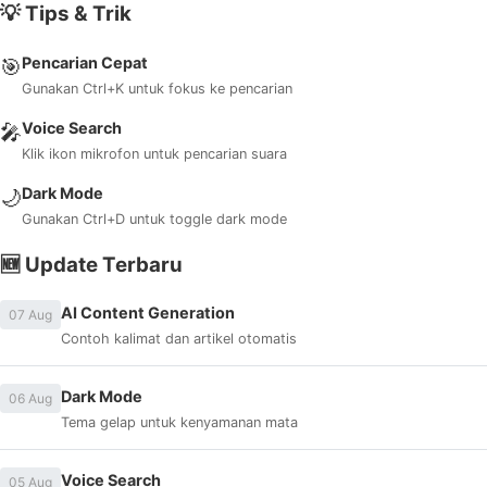
💡 Tips & Trik
Pencarian Cepat
🎯
Gunakan Ctrl+K untuk fokus ke pencarian
Voice Search
🎤
Klik ikon mikrofon untuk pencarian suara
Dark Mode
🌙
Gunakan Ctrl+D untuk toggle dark mode
🆕 Update Terbaru
AI Content Generation
07 Aug
Contoh kalimat dan artikel otomatis
Dark Mode
06 Aug
Tema gelap untuk kenyamanan mata
Voice Search
05 Aug