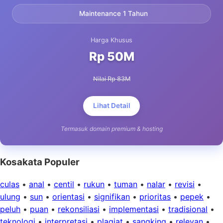
Maintenance 1 Tahun
Harga Khusus
Rp 50M
Nilai Rp 83M
Lihat Detail
Termasuk domain premium & hosting
Kosakata Populer
culas
•
anal
•
centil
•
rukun
•
tuman
•
nalar
•
revisi
•
ulung
•
sun
•
orientasi
•
signifikan
•
prioritas
•
pepek
•
peluh
•
puan
•
rekonsiliasi
•
implementasi
•
tradisional
•
teknologi
•
interpretasi
•
plagiat
•
sangking
•
relevan
•