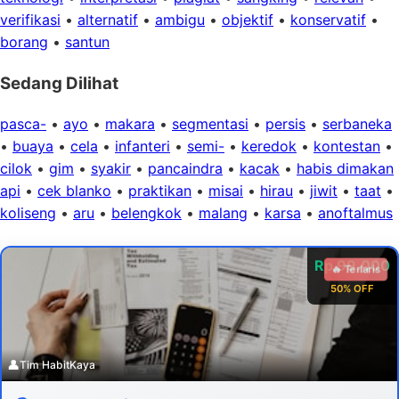
verifikasi
•
alternatif
•
ambigu
•
objektif
•
konservatif
•
borang
•
santun
Sedang Dilihat
pasca-
•
ayo
•
makara
•
segmentasi
•
persis
•
serbaneka
•
buaya
•
cela
•
infanteri
•
semi-
•
keredok
•
kontestan
•
cilok
•
gim
•
syakir
•
pancaindra
•
kacak
•
habis dimakan
api
•
cek blanko
•
praktikan
•
misai
•
hirau
•
jiwit
•
taat
•
koliseng
•
aru
•
belengkok
•
malang
•
karsa
•
anoftalmus
Rp 99.000
🔥 Terlaris
50% OFF
👤
Tim HabitKaya