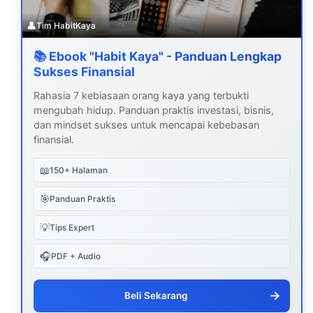
👤
Tim HabitKaya
📚 Ebook "Habit Kaya" - Panduan Lengkap
Sukses Finansial
Rahasia 7 kebiasaan orang kaya yang terbukti
mengubah hidup. Panduan praktis investasi, bisnis,
dan mindset sukses untuk mencapai kebebasan
finansial.
📖
150+ Halaman
🎯
Panduan Praktis
💡
Tips Expert
🎧
PDF + Audio
→
Beli Sekarang