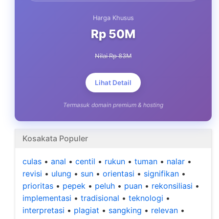
Harga Khusus
Rp 50M
Nilai Rp 83M
Lihat Detail
Termasuk domain premium & hosting
Kosakata Populer
culas
•
anal
•
centil
•
rukun
•
tuman
•
nalar
•
revisi
•
ulung
•
sun
•
orientasi
•
signifikan
•
prioritas
•
pepek
•
peluh
•
puan
•
rekonsiliasi
•
implementasi
•
tradisional
•
teknologi
•
interpretasi
•
plagiat
•
sangking
•
relevan
•