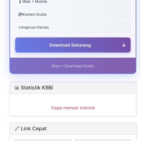
📱
Web + Mobile
🎁
Konten Gratis
⭐
Inspirasi Harian
↓
Download Sekarang
Iklan • Download Gratis
📊 Statistik KBBI
Gagal memuat statistik
🔗 Link Cepat