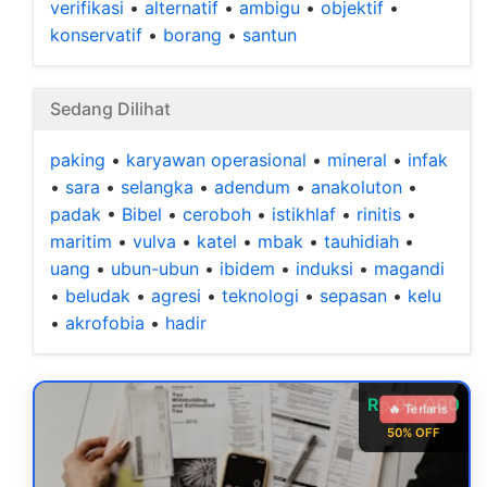
verifikasi
•
alternatif
•
ambigu
•
objektif
•
konservatif
•
borang
•
santun
Sedang Dilihat
paking
•
karyawan operasional
•
mineral
•
infak
•
sara
•
selangka
•
adendum
•
anakoluton
•
padak
•
Bibel
•
ceroboh
•
istikhlaf
•
rinitis
•
maritim
•
vulva
•
katel
•
mbak
•
tauhidiah
•
uang
•
ubun-ubun
•
ibidem
•
induksi
•
magandi
•
beludak
•
agresi
•
teknologi
•
sepasan
•
kelu
•
akrofobia
•
hadir
Rp 99.000
🔥 Terlaris
50% OFF