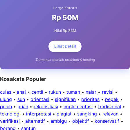
Harga Khusus
Rp 50M
Nilai Rp 83M
Lihat Detail
Termasuk domain premium & hosting
Kosakata Populer
culas
•
anal
•
centil
•
rukun
•
tuman
•
nalar
•
revisi
•
ulung
•
sun
•
orientasi
•
signifikan
•
prioritas
•
pepek
•
peluh
•
puan
•
rekonsiliasi
•
implementasi
•
tradisional
•
teknologi
•
interpretasi
•
plagiat
•
sangking
•
relevan
•
verifikasi
•
alternatif
•
ambigu
•
objektif
•
konservatif
•
borang
•
santun