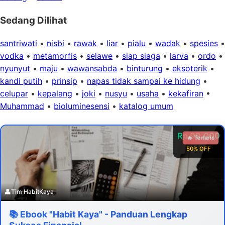
Sedang Dilihat
santriwati
•
nisbi
•
rawak
•
liar
•
pialu
•
wadak
•
spesies
•
vodka
•
metamorfis
•
selawe
•
siap siaga
•
larva
•
ordo
•
nyunyut
•
maju
•
wawansabda
•
binturung
•
eksoterik
•
kandi putih
•
prinsip
•
napas tidak sampai ke hidung
•
celupar
•
kepalang
•
joki
•
nusyu
•
usaha
•
kekafiran
•
Muhammad
•
bioluminesensi
•
katalog umum
Rp 99.000
🔥 Terlaris
50% OFF
👤
Tim HabitKaya
📚 Ebook "Habit Kaya" - Panduan Lengkap