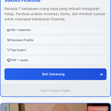
Sukses Finansial
Rahasia 7 kebiasaan orang kaya yang terbukti mengubah
hidup. Panduan praktis investasi, bisnis, dan mindset sukses
untuk mencapai kebebasan finansial.
📖
150+ Halaman
🎯
Panduan Praktis
💡
Tips Expert
🎧
PDF + Audio
→
Beli Sekarang
Iklan • Produk Digital
Download
✨ Trending