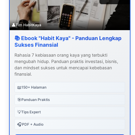
👤
Tim HabitKaya
📚 Ebook "Habit Kaya" - Panduan Lengkap
Sukses Finansial
Rahasia 7 kebiasaan orang kaya yang terbukti
mengubah hidup. Panduan praktis investasi, bisnis,
dan mindset sukses untuk mencapai kebebasan
finansial.
📖
150+ Halaman
🎯
Panduan Praktis
💡
Tips Expert
🎧
PDF + Audio