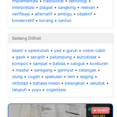
implementasi
•
tradisional
•
teknologi
•
interpretasi
•
plagiat
•
sangking
•
relevan
•
verifikasi
•
alternatif
•
ambigu
•
objektif
•
konservatif
•
borang
•
santun
Sedang Dilihat
bestir
•
operkulum
•
yad
•
guruh
•
cobar-cabir
•
gaok
•
serupih
•
pelumpung
•
autodidak
•
kompos
•
sampat
•
bablas
•
canguk
•
konkuren
•
master
•
seregang
•
gerinyut
•
celangak
•
ulung
•
cogah
•
spekulan
•
tem
•
deging
•
istibdad
•
bahasa mesin
•
kelangkan
•
seluduk
•
talupuh
•
yuyu
•
organisasi
Rp 99.000
🔥 Terlaris
50% OFF