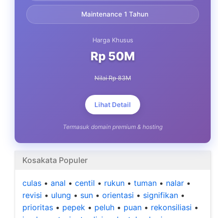
Maintenance 1 Tahun
Harga Khusus
Rp 50M
Nilai Rp 83M
Lihat Detail
Termasuk domain premium & hosting
Kosakata Populer
culas
•
anal
•
centil
•
rukun
•
tuman
•
nalar
•
revisi
•
ulung
•
sun
•
orientasi
•
signifikan
•
prioritas
•
pepek
•
peluh
•
puan
•
rekonsiliasi
•