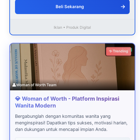
→
Beli Sekarang
Iklan • Produk Digital
Download
✨ Trending
👤
Woman of Worth Team
💎 Woman of Worth - Platform Inspirasi
Wanita Modern
Bergabunglah dengan komunitas wanita yang
menginspirasi! Dapatkan tips sukses, motivasi harian,
dan dukungan untuk mencapai impian Anda.