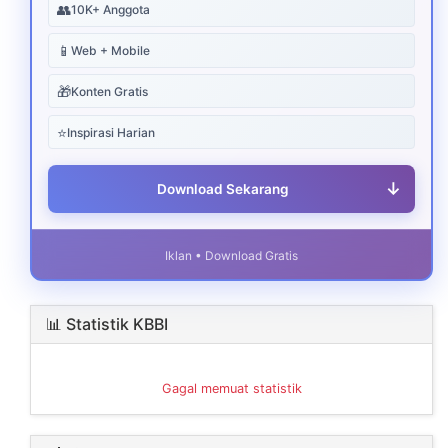
👥
10K+ Anggota
📱
Web + Mobile
🎁
Konten Gratis
⭐
Inspirasi Harian
↓
Download Sekarang
Iklan • Download Gratis
📊 Statistik KBBI
Gagal memuat statistik