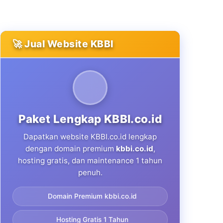
🚀 Jual Website KBBI
Paket Lengkap KBBI.co.id
Dapatkan website KBBI.co.id lengkap
dengan domain premium
kbbi.co.id
,
hosting gratis, dan maintenance 1 tahun
penuh.
Domain Premium kbbi.co.id
Hosting Gratis 1 Tahun