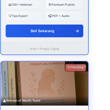
📖
🎯
150+ Halaman
Panduan Praktis
💡
🎧
Tips Expert
PDF + Audio
→
Beli Sekarang
Iklan • Produk Digital
Download
✨ Trending
👤
Woman of Worth Team