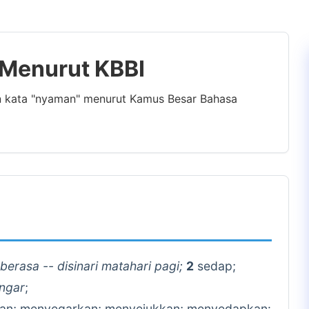
 Menurut KBBI
an kata "nyaman" menurut Kamus Besar Bahasa
erasa -- disinari matahari pagi;
2
sedap;
engar
;
an; menyegarkan; menyejukkan; menyedapkan: