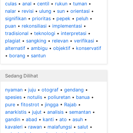
culas
•
anal
•
centil
•
rukun
•
tuman
•
nalar
•
revisi
•
ulung
•
sun
•
orientasi
•
signifikan
•
prioritas
•
pepek
•
peluh
•
puan
•
rekonsiliasi
•
implementasi
•
tradisional
•
teknologi
•
interpretasi
•
plagiat
•
sangking
•
relevan
•
verifikasi
•
alternatif
•
ambigu
•
objektif
•
konservatif
•
borang
•
santun
Sedang Dilihat
nyaman
•
juju
•
otograf
•
gendang
•
spesies
•
notulis
•
poliuretan
•
banua
•
pure
•
fitostrot
•
jingga
•
Rajab
•
anarkistis
•
jujut
•
analisis
•
semantan
•
gandin
•
abad
•
kanti
•
ato
•
asuh
•
kavaleri
•
rawan
•
malafungsi
•
salut
•