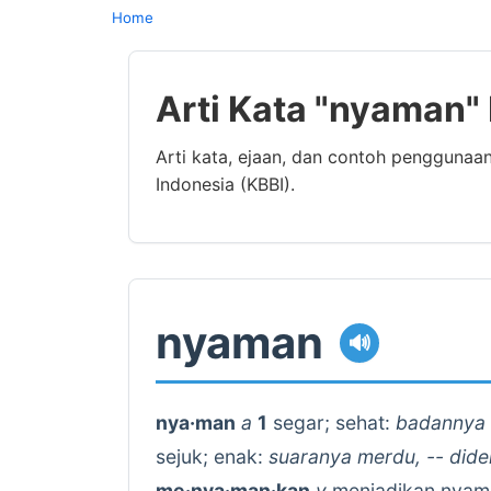
Home
Arti Kata "nyaman"
Arti kata, ejaan, dan contoh pengguna
Indonesia (KBBI).
nyaman
🔊
nya·man
a
1
segar; sehat:
badannya b
sejuk; enak:
suaranya merdu, -- did
me·nya·man·kan
v
menjadikan nyam