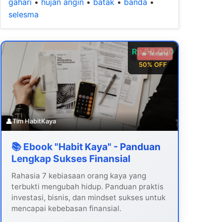
gahari
•
hujan angin
•
batak
•
banda
•
selesma
Rp 99.000
🔥 Terlaris
50% OFF
👤
Tim HabitKaya
📚 Ebook "Habit Kaya" - Panduan
Lengkap Sukses Finansial
Rahasia 7 kebiasaan orang kaya yang
terbukti mengubah hidup. Panduan praktis
investasi, bisnis, dan mindset sukses untuk
mencapai kebebasan finansial.