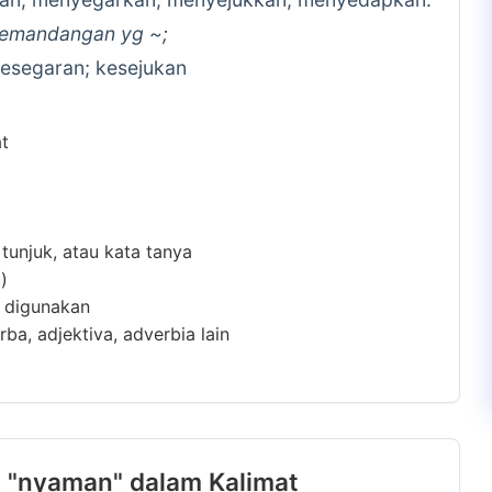
pemandangan yg ~;
esegaran; kesejukan
at
 tunjuk, atau kata tanya
)
m digunakan
ba, adjektiva, adverbia lain
 "nyaman" dalam Kalimat