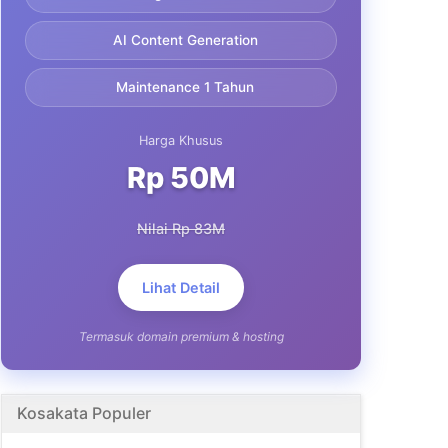
AI Content Generation
Maintenance 1 Tahun
Harga Khusus
Rp 50M
Nilai Rp 83M
Lihat Detail
Termasuk domain premium & hosting
Kosakata Populer