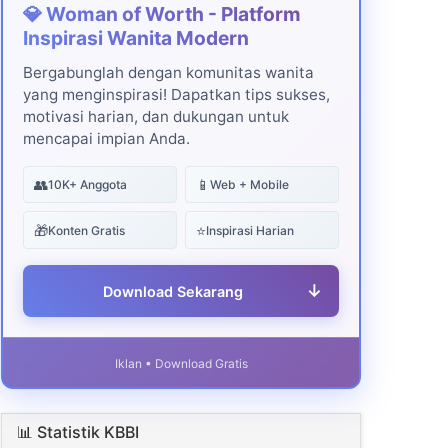
💎 Woman of Worth - Platform
Inspirasi Wanita Modern
Bergabunglah dengan komunitas wanita
yang menginspirasi! Dapatkan tips sukses,
motivasi harian, dan dukungan untuk
mencapai impian Anda.
👥
📱
10K+ Anggota
Web + Mobile
🎁
⭐
Konten Gratis
Inspirasi Harian
↓
Download Sekarang
Iklan • Download Gratis
📊 Statistik KBBI