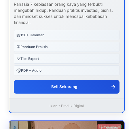
Rahasia 7 kebiasaan orang kaya yang terbukti
mengubah hidup. Panduan praktis investasi, bisnis,
dan mindset sukses untuk mencapai kebebasan
finansial.
📖
150+ Halaman
🎯
Panduan Praktis
💡
Tips Expert
🎧
PDF + Audio
→
Beli Sekarang
Iklan • Produk Digital
Download
✨ Trending