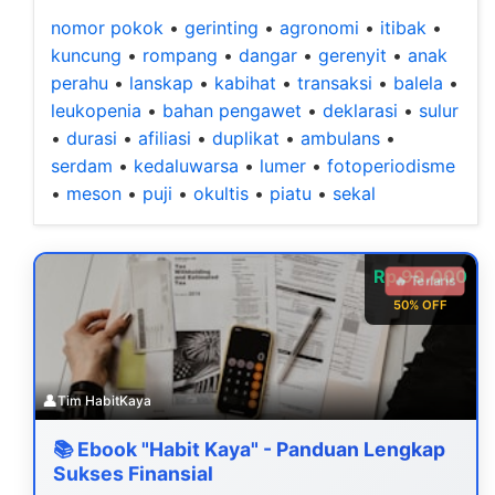
nomor pokok
•
gerinting
•
agronomi
•
itibak
•
kuncung
•
rompang
•
dangar
•
gerenyit
•
anak
perahu
•
lanskap
•
kabihat
•
transaksi
•
balela
•
leukopenia
•
bahan pengawet
•
deklarasi
•
sulur
•
durasi
•
afiliasi
•
duplikat
•
ambulans
•
serdam
•
kedaluwarsa
•
lumer
•
fotoperiodisme
•
meson
•
puji
•
okultis
•
piatu
•
sekal
Rp 99.000
🔥 Terlaris
50% OFF
👤
Tim HabitKaya
📚 Ebook "Habit Kaya" - Panduan Lengkap
Sukses Finansial