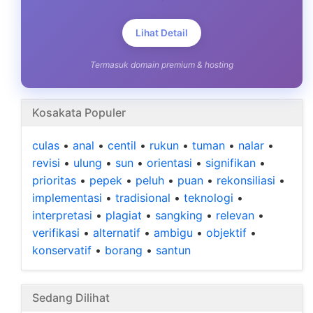
Lihat Detail
Termasuk domain premium & hosting
Kosakata Populer
culas
•
anal
•
centil
•
rukun
•
tuman
•
nalar
•
revisi
•
ulung
•
sun
•
orientasi
•
signifikan
•
prioritas
•
pepek
•
peluh
•
puan
•
rekonsiliasi
•
implementasi
•
tradisional
•
teknologi
•
interpretasi
•
plagiat
•
sangking
•
relevan
•
verifikasi
•
alternatif
•
ambigu
•
objektif
•
konservatif
•
borang
•
santun
Sedang Dilihat