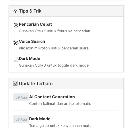
💡 Tips & Trik
Pencarian Cepat
🎯
Gunakan Ctrl+K untuk fokus ke pencarian
Voice Search
🎤
Klik ikon mikrofon untuk pencarian suara
Dark Mode
🌙
Gunakan Ctrl+D untuk toggle dark mode
🆕 Update Terbaru
AI Content Generation
09 Aug
Contoh kalimat dan artikel otomatis
Dark Mode
08 Aug
Tema gelap untuk kenyamanan mata